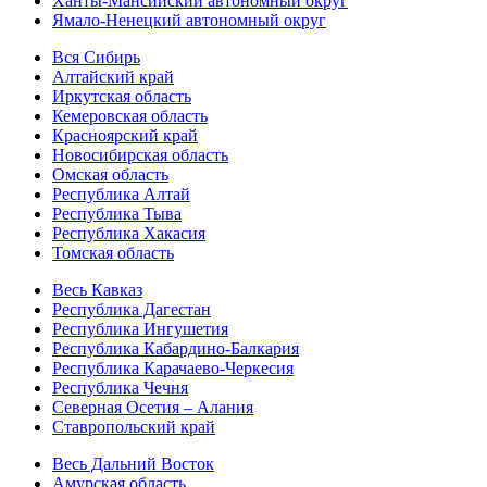
Ханты-Мансийский автономный округ
Ямало-Ненецкий автономный округ
Вся Сибирь
Алтайский край
Иркутская область
Кемеровская область
Красноярский край
Новосибирская область
Омская область
Республика Алтай
Республика Тыва
Республика Хакасия
Томская область
Весь Кавказ
Республика Дагестан
Республика Ингушетия
Республика Кабардино-Балкария
Республика Карачаево-Черкесия
Республика Чечня
Северная Осетия – Алания
Ставропольский край
Весь Дальний Восток
Амурская область