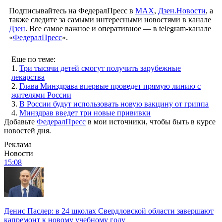
Подписывайтесь на ФедералПресс в
МАХ
,
Дзен.Новости
, а
также следите за самыми интересными новостями в канале
Дзен
. Все самое важное и оперативное — в telegram-канале
«
ФедералПресс
».
Еще по теме:
1.
Три тысячи детей смогут получить зарубежные
лекарства
2.
Глава Минздрава впервые проведет прямую линию с
жителями России
3.
В России будут использовать новую вакцину от гриппа
4.
Минздрав введет три новые прививки
Добавьте
ФедералПресс
в мои источники, чтобы быть в курсе
новостей дня.
Реклама
Новости
15:08
Денис Паслер: в 24 школах Свердловской области завершают
капремонт к новому учебному году