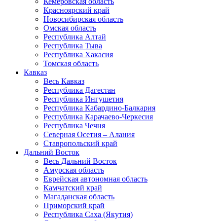
Кемеровская область
Красноярский край
Новосибирская область
Омская область
Республика Алтай
Республика Тыва
Республика Хакасия
Томская область
Кавказ
Весь Кавказ
Республика Дагестан
Республика Ингушетия
Республика Кабардино-Балкария
Республика Карачаево-Черкесия
Республика Чечня
Северная Осетия – Алания
Ставропольский край
Дальний Восток
Весь Дальний Восток
Амурская область
Еврейская автономная область
Камчатский край
Магаданская область
Приморский край
Республика Саха (Якутия)