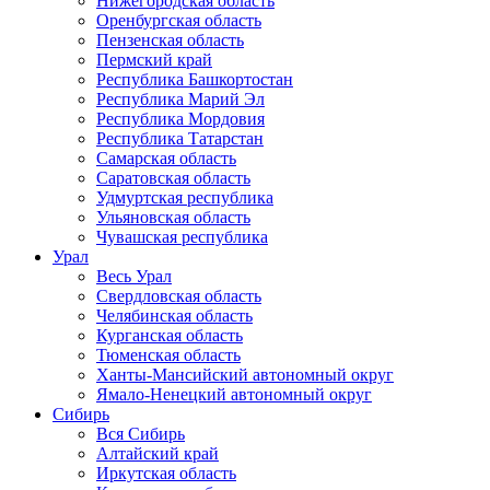
Нижегородская область
Оренбургская область
Пензенская область
Пермский край
Республика Башкортостан
Республика Марий Эл
Республика Мордовия
Республика Татарстан
Самарская область
Саратовская область
Удмуртская республика
Ульяновская область
Чувашская республика
Урал
Весь Урал
Свердловская область
Челябинская область
Курганская область
Тюменская область
Ханты-Мансийский автономный округ
Ямало-Ненецкий автономный округ
Сибирь
Вся Сибирь
Алтайский край
Иркутская область