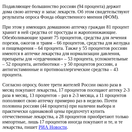
Подавляющее большинство россиян (94 процента) держит
дома свою аптечку и запас лекарств. Об этом свидетельствуют
результаты опроса Фонда общественного мнения (ФОМ).
При этом у имеющих домашнюю аптечку граждан 81 процент
хранит в ней средства от простуды и жаропонижающие.
Обезболивающие хранят 75 процентов, средства для лечения
порезов, ожогов и травм – 66 процентов, средства для желудка
и пищеварения – 64 процента. Также у 55 процентов россиян
имеются в аптечке лекарства для нормализации давления,
препараты для «сердечников» – 53 процента, успокоительные
– 52 процента, антибиотики – у 50 процентов россиян, а
антигистаминные и противоаллергические средства – 43
процента.
Согласно опросу, более трети жителей России около раза в
месяц покупают лекарства, 17 процентов посещают аптеку 2-3
раза в месяц, 13 процентов – раз в 2-3 месяца, а 11 процентов
пополняют свою аптечку примерно раз в неделю. Почти
половина россиян (44 процента) при наличии выбора и
практически одинаковой цены предпочтут купить
отечественные лекарства, а 28 процентов приобретают только
импортные, лишь 17 процентов иногда покупают и те, и те
лекарства, пишет
РИА Новости
.