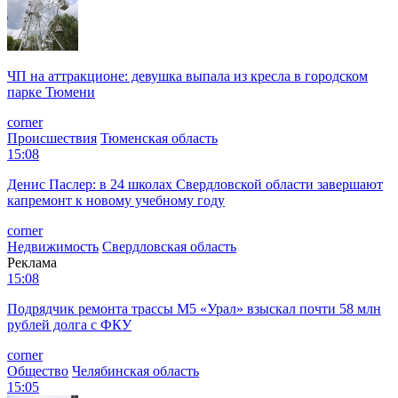
ЧП на аттракционе: девушка выпала из кресла в городском
парке Тюмени
corner
Происшествия
Тюменская область
15:08
Денис Паслер: в 24 школах Свердловской области завершают
капремонт к новому учебному году
corner
Недвижимость
Свердловская область
Реклама
15:08
Подрядчик ремонта трассы М5 «Урал» взыскал почти 58 млн
рублей долга с ФКУ
corner
Общество
Челябинская область
15:05