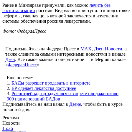
Ранее в Минздраве придумали, как можно
лечить без
госпитализации
россиян. Ведомство приступило к подготовке
реформы, главная цель которой заключается в изменении
системы обеспечения россиян лекарствами.
Фото: ФедералПресс
Подписывайтесь на ФедералПресс в
МАХ
,
Дзен.Новости
, а
также следите за самыми интересными новостями в канале
Дзен
. Все самое важное и оперативное — в telegram-канале
«
ФедералПресс
».
Еще по теме:
1.
БАДы разрешат продавать в интернете
2.
ЕР сделает лекарства доступнее
3.
Роспотребнадзор задумался о запрете продажи около
900 наименований БАДов
Подписывайтесь на наш канал в
Дзене
, чтобы быть в курсе
новостей дня.
Реклама
Новости
15:26