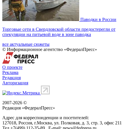
Паводки в России
Торговые сети в Свердловской области предостерегли от
спекуляции на питьевой воде в зоне паводка
все актуальные сюжеты
© Информационное агентство «ФедералПресс»
О проекте
Реклама
Редакция
Авторизация
2007-2026 ©
Редакция «
ФедералПресс
»
Адрес для корреспонденции и посетителей:
127018
, Россия, г.
Москва
,
ул. Полковая, д. 3, стр. 3
, офис 211
Тел.
+7(499) 112-35-89
E-mail:
news@fedpress.ru