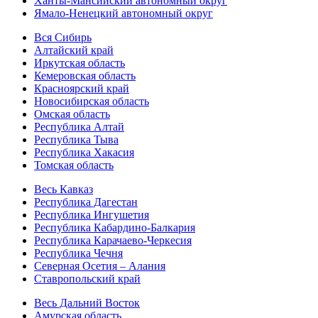
Ханты-Мансийский автономный округ
Ямало-Ненецкий автономный округ
Вся Сибирь
Алтайский край
Иркутская область
Кемеровская область
Красноярский край
Новосибирская область
Омская область
Республика Алтай
Республика Тыва
Республика Хакасия
Томская область
Весь Кавказ
Республика Дагестан
Республика Ингушетия
Республика Кабардино-Балкария
Республика Карачаево-Черкесия
Республика Чечня
Северная Осетия – Алания
Ставропольский край
Весь Дальний Восток
Амурская область