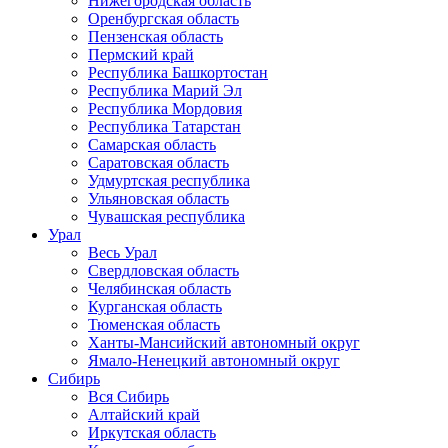
Нижегородская область
Оренбургская область
Пензенская область
Пермский край
Республика Башкортостан
Республика Марий Эл
Республика Мордовия
Республика Татарстан
Самарская область
Саратовская область
Удмуртская республика
Ульяновская область
Чувашская республика
Урал
Весь Урал
Свердловская область
Челябинская область
Курганская область
Тюменская область
Ханты-Мансийский автономный округ
Ямало-Ненецкий автономный округ
Сибирь
Вся Сибирь
Алтайский край
Иркутская область