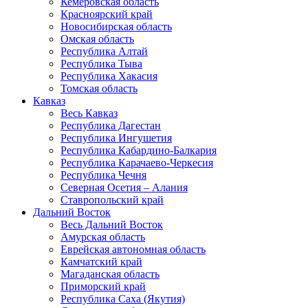
Кемеровская область
Красноярский край
Новосибирская область
Омская область
Республика Алтай
Республика Тыва
Республика Хакасия
Томская область
Кавказ
Весь Кавказ
Республика Дагестан
Республика Ингушетия
Республика Кабардино-Балкария
Республика Карачаево-Черкесия
Республика Чечня
Северная Осетия – Алания
Ставропольский край
Дальний Восток
Весь Дальний Восток
Амурская область
Еврейская автономная область
Камчатский край
Магаданская область
Приморский край
Республика Саха (Якутия)