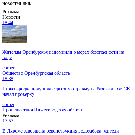
новостей дня.
Реклама
Новости
18:44
Жителям Оренбуржья напомнили о мерах безопасности на
воде
corner
Общество
Оренбургская область
18:38
Нижегородка получила серьезную травму на базе отдыха: СК
начал проверку
corner
Происшествия
Нижегородская область
Реклама
17:57
В Яхроме завершена реконструкция водозабора: жители