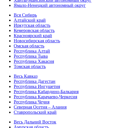
Ханты-Мансийский автономный округ
Ямало-Ненецкий автономный округ
Вся Сибирь
Алтайский край
Иркутская область
Кемеровская область
Красноярский край
Новосибирская область
Омская область
Республика Алтай
Республика Тыва
Республика Хакасия
Томская область
Весь Кавказ
Республика Дагестан
Республика Ингушетия
Республика Кабардино-Балкария
Республика Карачаево-Черкесия
Республика Чечня
Северная Осетия – Алания
Ставропольский край
Весь Дальний Восток
Амурская область