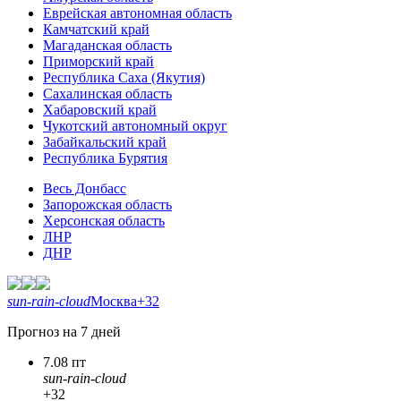
Еврейская автономная область
Камчатский край
Магаданская область
Приморский край
Республика Саха (Якутия)
Сахалинская область
Хабаровский край
Чукотский автономный округ
Забайкальский край
Республика Бурятия
Весь Донбасс
Запорожская область
Херсонская область
ЛНР
ДНР
sun-rain-cloud
Москва
+32
Прогноз на 7 дней
7.08 пт
sun-rain-cloud
+32