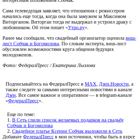
интересным положением Собчак.
Сама телеведущая заявляет, что отношения с режиссером
начались еще тогда, когда она была замужем за Максимом
Виторганом. Виторган тогда не выдержал и устроил драку с
любовником. Об этом пишет «
Утро.ру
».
Ранее мы сообщали, что свадебный организатор оценила
виш-
лист Собчак и Богомолова
. По словам эксперта, виш-лист
обусловлен возможностями круга общения будущих
молодоженов.
Фото: ФедералПресс / Екатерина Лызлова
Подписывайтесь на ФедералПресс в
МАХ
,
Дзен.Новости
, а
также следите за самыми интересными новостями в канале
Дзен
. Все самое важное и оперативное — в telegram-канале
«
ФедералПресс
».
Еще по теме:
1.
В Сеть слили список желаемых подарков на свадьбу
Собчак и Богомолова
2.
Свадебное платье Ксении Собчак выложили в Сеть
Добавьте
ФедералПресс
в мои источники, чтобы быть в курсе