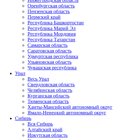
Нижегородская область
Оренбургская область
Пензенская область
Пермский край
Республика Башкортостан
Республика Марий Эл
Республика Мордовия
Республика Татарстан
Самарская область
Саратовская область
Удмуртская республика
Ульяновская область
Чувашская республика
Урал
Весь Урал
Свердловская область
Челябинская область
Курганская область
Тюменская область
Ханты-Мансийский автономный округ
Ямало-Ненецкий автономный округ
Сибирь
Вся Сибирь
Алтайский край
Иркутская область