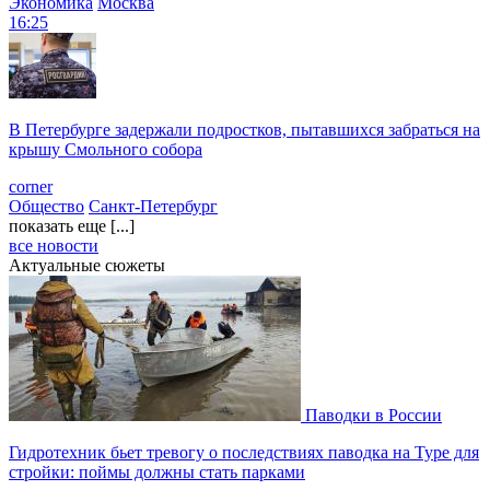
Экономика
Москва
16:25
В Петербурге задержали подростков, пытавшихся забраться на
крышу Смольного собора
corner
Общество
Санкт-Петербург
показать еще [...]
все новости
Актуальные сюжеты
Паводки в России
Гидротехник бьет тревогу о последствиях паводка на Туре для
стройки: поймы должны стать парками