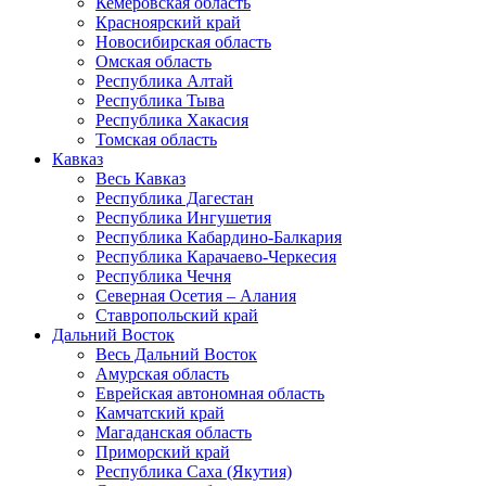
Кемеровская область
Красноярский край
Новосибирская область
Омская область
Республика Алтай
Республика Тыва
Республика Хакасия
Томская область
Кавказ
Весь Кавказ
Республика Дагестан
Республика Ингушетия
Республика Кабардино-Балкария
Республика Карачаево-Черкесия
Республика Чечня
Северная Осетия – Алания
Ставропольский край
Дальний Восток
Весь Дальний Восток
Амурская область
Еврейская автономная область
Камчатский край
Магаданская область
Приморский край
Республика Саха (Якутия)