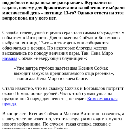
подробности пара пока не раскрывает. Журналисты
гадают, почему для бракосочетания влюбленные выбрали
мистический день – пятницу, 13-го? Однако ответа на этот
вопрос пока ни у кого нет.
Свадьба телеведущей и режиссера стала самым обсуждаемым
событием в Интернете. Для торжества Собчак и Богомолов
выбрали пятницу, 13-го – в этот день они собираются
обвенчаться в церкви. Но некоторые блогеры жестко
высказались по поводу венчания пары. Так, Лена Миро
назвала
Собчак «неверующей блудницей»:
«Уже завтра глубоко залетевшая Ксения Собчак
выходит замуж за предполагаемого отца ребенка»,
– написала Лена Миро в своем блоге.
Стало известно, что на свадьбу Собчак и Богомолов потратят
около 16 миллионов рублей. Часть этой суммы ушла на
праздничный наряд для невесты, передает
Комсомольская
правда
.
В конце лета Ксения Собчак и Максим Виторган развелись, а
в августе стало известно, что телеведущая выходит замуж за
нового избранника. По слухам, такая спешка связана с