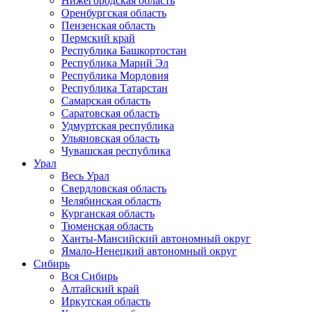
Нижегородская область
Оренбургская область
Пензенская область
Пермский край
Республика Башкортостан
Республика Марий Эл
Республика Мордовия
Республика Татарстан
Самарская область
Саратовская область
Удмуртская республика
Ульяновская область
Чувашская республика
Урал
Весь Урал
Свердловская область
Челябинская область
Курганская область
Тюменская область
Ханты-Мансийский автономный округ
Ямало-Ненецкий автономный округ
Сибирь
Вся Сибирь
Алтайский край
Иркутская область