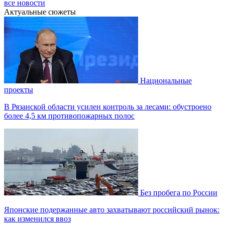
все новости
Актуальные сюжеты
Национальные
проекты
В Рязанской области усилен контроль за лесами: обустроено
более 4,5 км противопожарных полос
Без пробега по России
Японские подержанные авто захватывают российский рынок:
как изменился ввоз