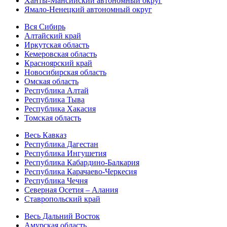
Ханты-Мансийский автономный округ
Ямало-Ненецкий автономный округ
Вся Сибирь
Алтайский край
Иркутская область
Кемеровская область
Красноярский край
Новосибирская область
Омская область
Республика Алтай
Республика Тыва
Республика Хакасия
Томская область
Весь Кавказ
Республика Дагестан
Республика Ингушетия
Республика Кабардино-Балкария
Республика Карачаево-Черкесия
Республика Чечня
Северная Осетия – Алания
Ставропольский край
Весь Дальний Восток
Амурская область