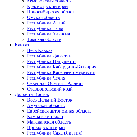
Кемеровская область
Красноярский край
Новосибирская область
Омская область
Республика Алтай
Республика Тыва
Республика Хакасия
Томская область
Кавказ
Весь Кавказ
Республика Дагестан
Республика Ингушетия
Республика Кабардино-Балкария
Республика Карачаево-Черкесия
Республика Чечня
Северная Осетия – Алания
Ставропольский край
Дальний Восток
Весь Дальний Восток
Амурская область
Еврейская автономная область
Камчатский край
Магаданская область
Приморский край
Республика Саха (Якутия)