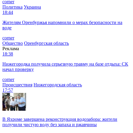
corner
Политика
Украина
18:44
Жителям Оренбуржья напомнили о мерах безопасности на
воде
corner
Общество
Оренбургская область
Реклама
18:38
Нижегородка получила серьезную травму на базе отдыха: СК
начал проверку
corner
Происшествия
Нижегородская область
17:57
В Яхроме завершена реконструкция водозабора: жители
получили чистую воду без запаха и ржавчины