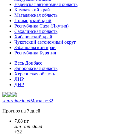
Еврейская автономная область
Камчатский край
Магаданская область
Приморский край
Республика Саха (Якутия)
Сахалинская область
Хабаровский край
Чукотский автономный округ
Забайкальский край
Республика Бурятия
Весь Донбасс
Запорожская область
Херсонская область
ЛНР
ДНР
sun-rain-cloud
Москва
+32
Прогноз на 7 дней
7.08 пт
sun-rain-cloud
+32