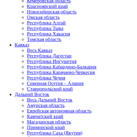
Кемеровская область
Красноярский край
Новосибирская область
Омская область
Республика Алтай
Республика Тыва
Республика Хакасия
Томская область
Кавказ
Весь Кавказ
Республика Дагестан
Республика Ингушетия
Республика Кабардино-Балкария
Республика Карачаево-Черкесия
Республика Чечня
Северная Осетия – Алания
Ставропольский край
Дальний Восток
Весь Дальний Восток
Амурская область
Еврейская автономная область
Камчатский край
Магаданская область
Приморский край
Республика Саха (Якутия)