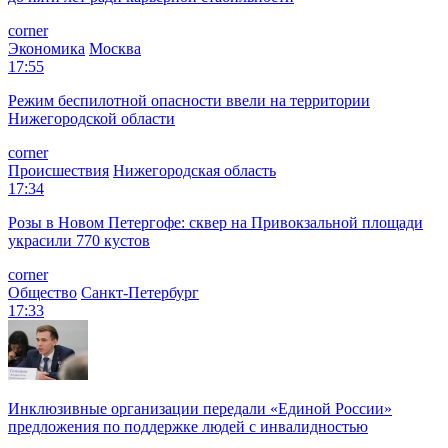
corner
Экономика
Москва
17:55
Режим беспилотной опасности ввели на территории
Нижегородской области
corner
Происшествия
Нижегородская область
17:34
Розы в Новом Петергофе: сквер на Привокзальной площади
украсили 770 кустов
corner
Общество
Санкт-Петербург
17:33
Инклюзивные организации передали «Единой России»
предложения по поддержке людей с инвалидностью