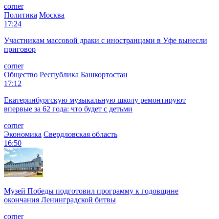
corner
Политика
Москва
17:24
Участникам массовой драки с иностранцами в Уфе вынесли
приговор
corner
Общество
Республика Башкортостан
17:12
Екатеринбургскую музыкальную школу ремонтируют
впервые за 62 года: что будет с детьми
corner
Экономика
Свердловская область
16:50
Музей Победы подготовил программу к годовщине
окончания Ленинградской битвы
corner