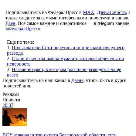
Подписывайтесь на ФедералПресс в
МАХ
,
Дзен.Новости
, а
также следите за самыми интересными новостями в канале
Дзен
. Все самое важное и оперативное — в telegram-канале
«
ФедералПресс
».
Еще по теме:
1.
Пользователи Сети перечислили признаки грядущего
развода
2.
Стали известны имена мужчин, которые обречены на
неверность
3.
Назван возраст, в котором россияне разводятся чаще
всего
Подписывайтесь на наш канал в
Дзене
, чтобы быть в курсе
новостей дня.
Реклама
Новости
20:37
ВСУ атаковали три округа Белгородской области: есть