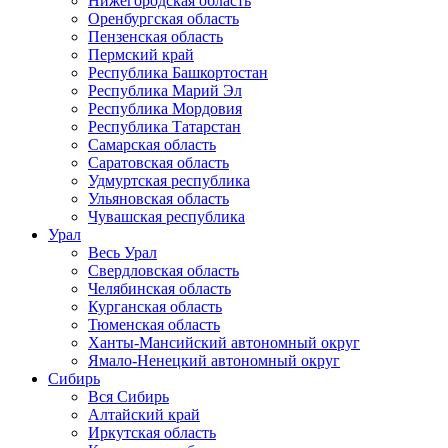
Нижегородская область
Оренбургская область
Пензенская область
Пермский край
Республика Башкортостан
Республика Марий Эл
Республика Мордовия
Республика Татарстан
Самарская область
Саратовская область
Удмуртская республика
Ульяновская область
Чувашская республика
Урал
Весь Урал
Свердловская область
Челябинская область
Курганская область
Тюменская область
Ханты-Мансийский автономный округ
Ямало-Ненецкий автономный округ
Сибирь
Вся Сибирь
Алтайский край
Иркутская область