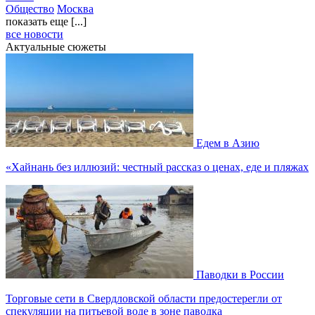
Общество
Москва
показать еще [...]
все новости
Актуальные сюжеты
Едем в Азию
«Хайнань без иллюзий: честный рассказ о ценах, еде и пляжах
Паводки в России
Торговые сети в Свердловской области предостерегли от
спекуляции на питьевой воде в зоне паводка