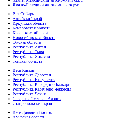
Ханты-Мансийский автономный округ
Ямало-Ненецкий автономный округ
Вся Сибирь
Алтайский край
Иркутская область
Кемеровская область
Красноярский край
Новосибирская область
Омская область
Республика Алтай
Республика Тыва
Республика Хакасия
Томская область
Весь Кавказ
Республика Дагестан
Республика Ингушетия
Республика Кабардино-Балкария
Республика Карачаево-Черкесия
Республика Чечня
Северная Осетия – Алания
Ставропольский край
Весь Дальний Восток
Амурская область