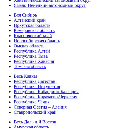
Ханты-Мансийский автономный округ
Ямало-Ненецкий автономный округ
Вся Сибирь
Алтайский край
Иркутская область
Кемеровская область
Красноярский край
Новосибирская область
Омская область
Республика Алтай
Республика Тыва
Республика Хакасия
Томская область
Весь Кавказ
Республика Дагестан
Республика Ингушетия
Республика Кабардино-Балкария
Республика Карачаево-Черкесия
Республика Чечня
Северная Осетия – Алания
Ставропольский край
Весь Дальний Восток
Амурская область