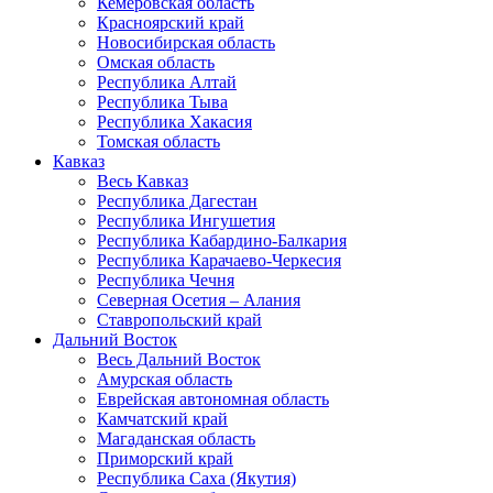
Кемеровская область
Красноярский край
Новосибирская область
Омская область
Республика Алтай
Республика Тыва
Республика Хакасия
Томская область
Кавказ
Весь Кавказ
Республика Дагестан
Республика Ингушетия
Республика Кабардино-Балкария
Республика Карачаево-Черкесия
Республика Чечня
Северная Осетия – Алания
Ставропольский край
Дальний Восток
Весь Дальний Восток
Амурская область
Еврейская автономная область
Камчатский край
Магаданская область
Приморский край
Республика Саха (Якутия)