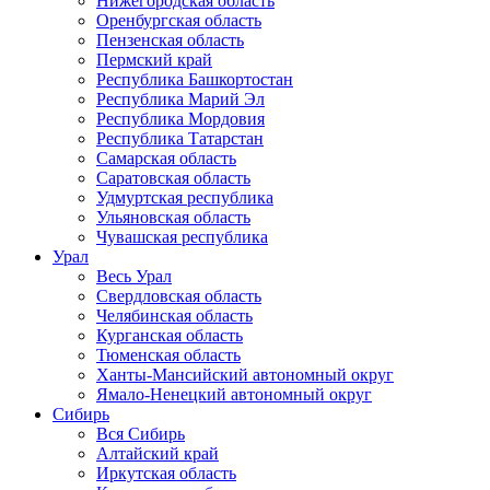
Нижегородская область
Оренбургская область
Пензенская область
Пермский край
Республика Башкортостан
Республика Марий Эл
Республика Мордовия
Республика Татарстан
Самарская область
Саратовская область
Удмуртская республика
Ульяновская область
Чувашская республика
Урал
Весь Урал
Свердловская область
Челябинская область
Курганская область
Тюменская область
Ханты-Мансийский автономный округ
Ямало-Ненецкий автономный округ
Сибирь
Вся Сибирь
Алтайский край
Иркутская область