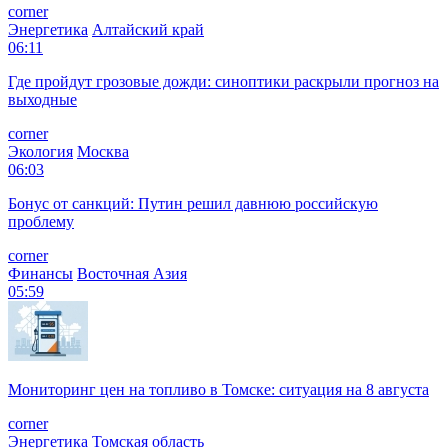
corner
Энергетика
Алтайский край
06:11
Где пройдут грозовые дожди: синоптики раскрыли прогноз на
выходные
corner
Экология
Москва
06:03
Бонус от санкций: Путин решил давнюю российскую
проблему
corner
Финансы
Восточная Азия
05:59
Мониторинг цен на топливо в Томске: ситуация на 8 августа
corner
Энергетика
Томская область