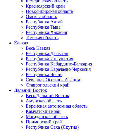
Кемеровская область
Красноярский край
Новосибирская область
Омская область
Республика Алтай
Республика Тыва
Республика Хакасия
Томская область
Кавказ
Весь Кавказ
Республика Дагестан
Республика Ингушетия
Республика Кабардино-Балкария
Республика Карачаево-Черкесия
Республика Чечня
Северная Осетия – Алания
Ставропольский край
Дальний Восток
Весь Дальний Восток
Амурская область
Еврейская автономная область
Камчатский край
Магаданская область
Приморский край
Республика Саха (Якутия)