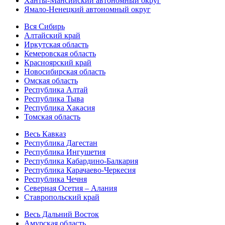
Ханты-Мансийский автономный округ
Ямало-Ненецкий автономный округ
Вся Сибирь
Алтайский край
Иркутская область
Кемеровская область
Красноярский край
Новосибирская область
Омская область
Республика Алтай
Республика Тыва
Республика Хакасия
Томская область
Весь Кавказ
Республика Дагестан
Республика Ингушетия
Республика Кабардино-Балкария
Республика Карачаево-Черкесия
Республика Чечня
Северная Осетия – Алания
Ставропольский край
Весь Дальний Восток
Амурская область