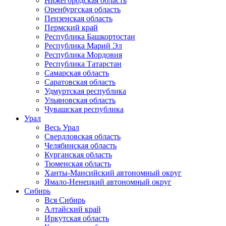
Нижегородская область
Оренбургская область
Пензенская область
Пермский край
Республика Башкортостан
Республика Марий Эл
Республика Мордовия
Республика Татарстан
Самарская область
Саратовская область
Удмуртская республика
Ульяновская область
Чувашская республика
Урал
Весь Урал
Свердловская область
Челябинская область
Курганская область
Тюменская область
Ханты-Мансийский автономный округ
Ямало-Ненецкий автономный округ
Сибирь
Вся Сибирь
Алтайский край
Иркутская область