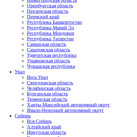
Нижегородская область
Оренбургская область
Пензенская область
Пермский край
Республика Башкортостан
Республика Марий Эл
Республика Мордовия
Республика Татарстан
Самарская область
Саратовская область
Удмуртская республика
Ульяновская область
Чувашская республика
Урал
Весь Урал
Свердловская область
Челябинская область
Курганская область
Тюменская область
Ханты-Мансийский автономный округ
Ямало-Ненецкий автономный округ
Сибирь
Вся Сибирь
Алтайский край
Иркутская область