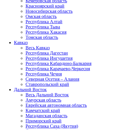
Кемеровская область
Красноярский край
Новосибирская область
Омская область
Республика Алтай
Республика Тыва
Республика Хакасия
Томская область
Кавказ
Весь Кавказ
Республика Дагестан
Республика Ингушетия
Республика Кабардино-Балкария
Республика Карачаево-Черкесия
Республика Чечня
Северная Осетия – Алания
Ставропольский край
Дальний Восток
Весь Дальний Восток
Амурская область
Еврейская автономная область
Камчатский край
Магаданская область
Приморский край
Республика Саха (Якутия)