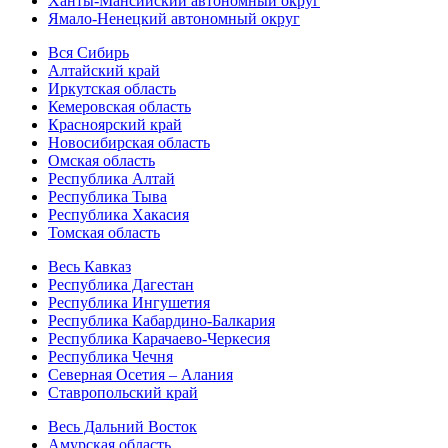
Ханты-Мансийский автономный округ
Ямало-Ненецкий автономный округ
Вся Сибирь
Алтайский край
Иркутская область
Кемеровская область
Красноярский край
Новосибирская область
Омская область
Республика Алтай
Республика Тыва
Республика Хакасия
Томская область
Весь Кавказ
Республика Дагестан
Республика Ингушетия
Республика Кабардино-Балкария
Республика Карачаево-Черкесия
Республика Чечня
Северная Осетия – Алания
Ставропольский край
Весь Дальний Восток
Амурская область