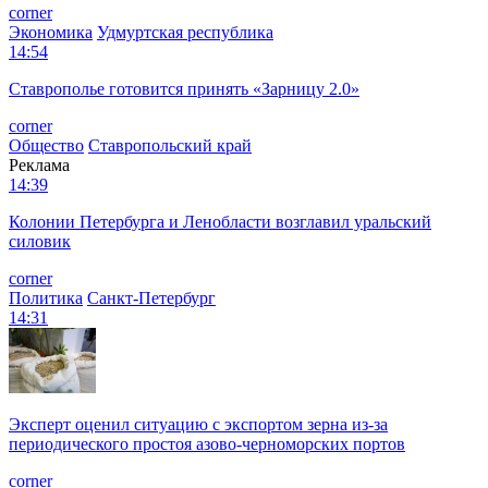
corner
Экономика
Удмуртская республика
14:54
Ставрополье готовится принять «Зарницу 2.0»
corner
Общество
Ставропольский край
Реклама
14:39
Колонии Петербурга и Ленобласти возглавил уральский
силовик
corner
Политика
Санкт-Петербург
14:31
Эксперт оценил ситуацию с экспортом зерна из-за
периодического простоя азово-черноморских портов
corner