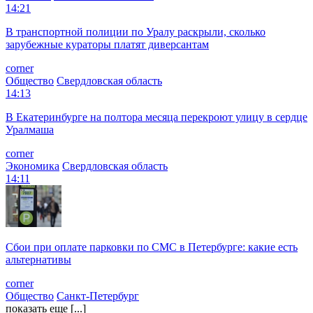
14:21
В транспортной полиции по Уралу раскрыли, сколько
зарубежные кураторы платят диверсантам
corner
Общество
Свердловская область
14:13
В Екатеринбурге на полтора месяца перекроют улицу в сердце
Уралмаша
corner
Экономика
Свердловская область
14:11
Сбои при оплате парковки по СМС в Петербурге: какие есть
альтернативы
corner
Общество
Санкт-Петербург
показать еще [...]