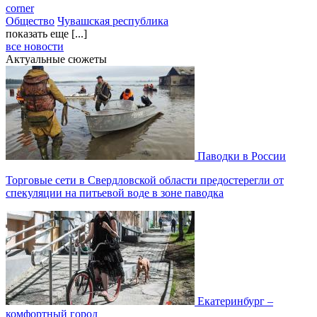
corner
Общество
Чувашская республика
показать еще [...]
все новости
Актуальные сюжеты
Паводки в России
Торговые сети в Свердловской области предостерегли от
спекуляции на питьевой воде в зоне паводка
Екатеринбург –
комфортный город