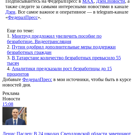
Подписывайтесь на ФедералПресс в
МАХ
,
Дзен.Новости
, а
также следите за самыми интересными новостями в канале
Дзен
. Все самое важное и оперативное — в telegram-канале
«
ФедералПресс
».
Еще по теме:
1.
Минтруд предложил увеличить пособие по
безработице. Видеотрансляция
2.
Путин одобрил дополнительные меры поддержки
безработных граждан
3.
В Татарстане количество безработных превысило 55
тысяч
4.
Аналитики предсказали рост безработицы до 15
процентов
Добавьте
ФедералПресс
в мои источники, чтобы быть в курсе
новостей дня.
Реклама
Новости
15:08
Денис Паслер: В 24 школах Свердловской области завершают