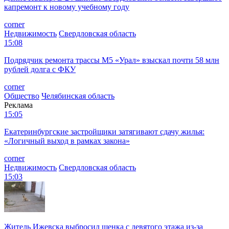
капремонт к новому учебному году
corner
Недвижимость
Свердловская область
15:08
Подрядчик ремонта трассы М5 «Урал» взыскал почти 58 млн
рублей долга с ФКУ
corner
Общество
Челябинская область
Реклама
15:05
Екатеринбургские застройщики затягивают сдачу жилья:
«Логичный выход в рамках закона»
corner
Недвижимость
Свердловская область
15:03
Житель Ижевска выбросил щенка с девятого этажа из-за