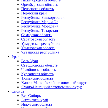
Нижегородская область
Оренбургская область
Пензенская область
Пермский край
Республика Башкортостан
Республика Марий Эл
Республика Мордовия
Республика Татарстан
Самарская область
Саратовская область
Удмуртская республика
Ульяновская область
Чувашская республика
Урал
Весь Урал
Свердловская область
Челябинская область
Курганская область
Тюменская область
Ханты-Мансийский автономный округ
Ямало-Ненецкий автономный округ
Сибирь
Вся Сибирь
Алтайский край
Иркутская область