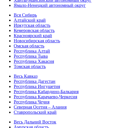
Ханты-Мансийский автономный округ
Ямало-Ненецкий автономный округ
Вся Сибирь
Алтайский край
Иркутская область
Кемеровская область
Красноярский край
Новосибирская область
Омская область
Республика Алтай
Республика Тыва
Республика Хакасия
Томская область
Весь Кавказ
Республика Дагестан
Республика Ингушетия
Республика Кабардино-Балкария
Республика Карачаево-Черкесия
Республика Чечня
Северная Осетия – Алания
Ставропольский край
Весь Дальний Восток
Амурская область