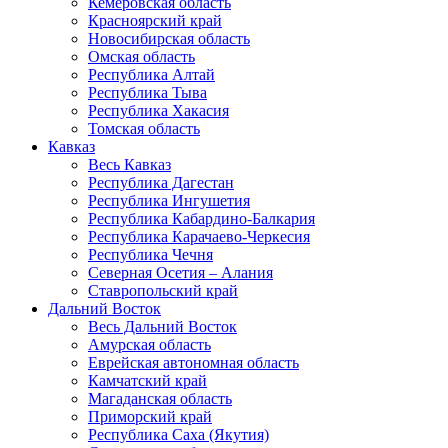
Кемеровская область
Красноярский край
Новосибирская область
Омская область
Республика Алтай
Республика Тыва
Республика Хакасия
Томская область
Кавказ
Весь Кавказ
Республика Дагестан
Республика Ингушетия
Республика Кабардино-Балкария
Республика Карачаево-Черкесия
Республика Чечня
Северная Осетия – Алания
Ставропольский край
Дальний Восток
Весь Дальний Восток
Амурская область
Еврейская автономная область
Камчатский край
Магаданская область
Приморский край
Республика Саха (Якутия)