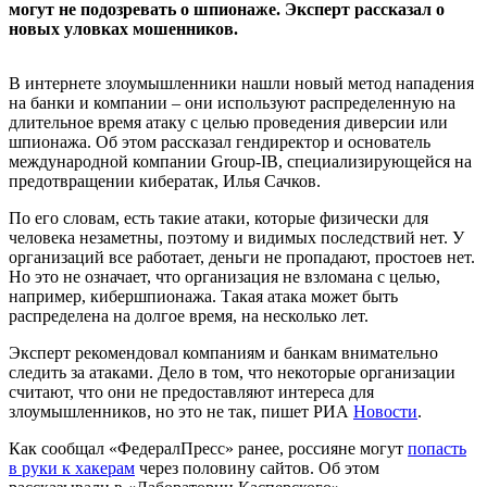
могут не подозревать о шпионаже. Эксперт рассказал о
новых уловках мошенников.
В интернете злоумышленники нашли новый метод нападения
на банки и компании – они используют распределенную на
длительное время атаку с целью проведения диверсии или
шпионажа. Об этом рассказал гендиректор и основатель
международной компании Group-IB, специализирующейся на
предотвращении кибератак, Илья Сачков.
По его словам, есть такие атаки, которые физически для
человека незаметны, поэтому и видимых последствий нет. У
организаций все работает, деньги не пропадают, простоев нет.
Но это не означает, что организация не взломана с целью,
например, кибершпионажа. Такая атака может быть
распределена на долгое время, на несколько лет.
Эксперт рекомендовал компаниям и банкам внимательно
следить за атаками. Дело в том, что некоторые организации
считают, что они не предоставляют интереса для
злоумышленников, но это не так, пишет РИА
Новости
.
Как сообщал «ФедералПресс» ранее, россияне могут
попасть
в руки к хакерам
через половину сайтов. Об этом