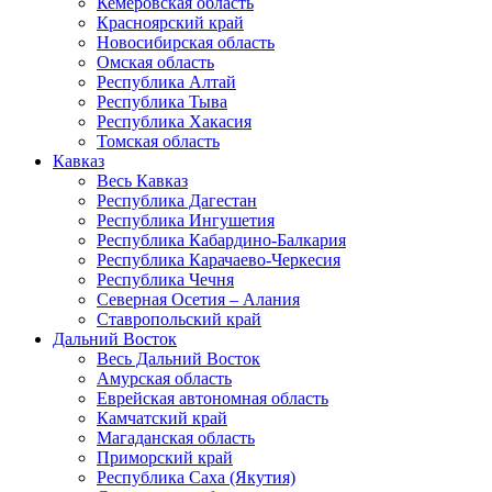
Кемеровская область
Красноярский край
Новосибирская область
Омская область
Республика Алтай
Республика Тыва
Республика Хакасия
Томская область
Кавказ
Весь Кавказ
Республика Дагестан
Республика Ингушетия
Республика Кабардино-Балкария
Республика Карачаево-Черкесия
Республика Чечня
Северная Осетия – Алания
Ставропольский край
Дальний Восток
Весь Дальний Восток
Амурская область
Еврейская автономная область
Камчатский край
Магаданская область
Приморский край
Республика Саха (Якутия)