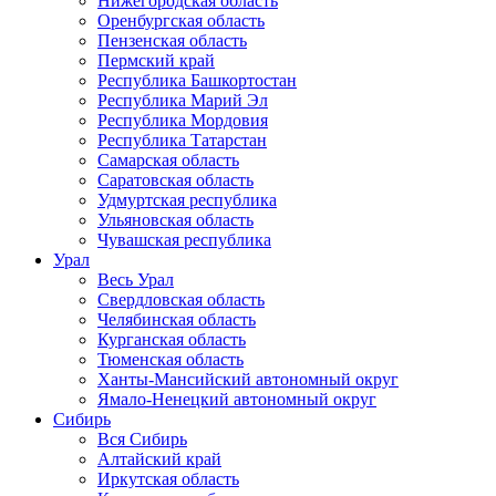
Нижегородская область
Оренбургская область
Пензенская область
Пермский край
Республика Башкортостан
Республика Марий Эл
Республика Мордовия
Республика Татарстан
Самарская область
Саратовская область
Удмуртская республика
Ульяновская область
Чувашская республика
Урал
Весь Урал
Свердловская область
Челябинская область
Курганская область
Тюменская область
Ханты-Мансийский автономный округ
Ямало-Ненецкий автономный округ
Сибирь
Вся Сибирь
Алтайский край
Иркутская область