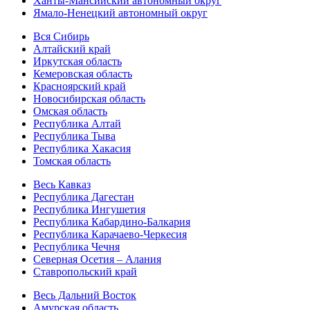
Ханты-Мансийский автономный округ
Ямало-Ненецкий автономный округ
Вся Сибирь
Алтайский край
Иркутская область
Кемеровская область
Красноярский край
Новосибирская область
Омская область
Республика Алтай
Республика Тыва
Республика Хакасия
Томская область
Весь Кавказ
Республика Дагестан
Республика Ингушетия
Республика Кабардино-Балкария
Республика Карачаево-Черкесия
Республика Чечня
Северная Осетия – Алания
Ставропольский край
Весь Дальний Восток
Амурская область