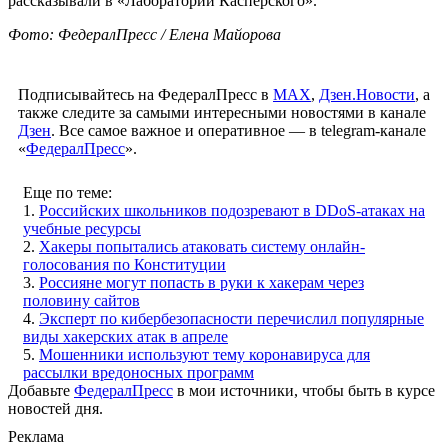
рассказывали в «Лаборатории Касперского».
Фото: ФедералПресс / Елена Майорова
Подписывайтесь на ФедералПресс в
МАХ
,
Дзен.Новости
, а
также следите за самыми интересными новостями в канале
Дзен
. Все самое важное и оперативное — в telegram-канале
«
ФедералПресс
».
Еще по теме:
1.
Российских школьников подозревают в DDoS-атаках на
учебные ресурсы
2.
Хакеры попытались атаковать систему онлайн-
голосования по Конституции
3.
Россияне могут попасть в руки к хакерам через
половину сайтов
4.
Эксперт по кибербезопасности перечислил популярные
виды хакерских атак в апреле
5.
Мошенники используют тему коронавируса для
рассылки вредоносных программ
Добавьте
ФедералПресс
в мои источники, чтобы быть в курсе
новостей дня.
Реклама