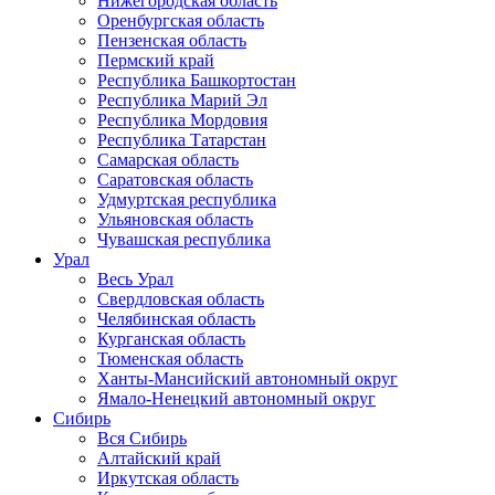
Нижегородская область
Оренбургская область
Пензенская область
Пермский край
Республика Башкортостан
Республика Марий Эл
Республика Мордовия
Республика Татарстан
Самарская область
Саратовская область
Удмуртская республика
Ульяновская область
Чувашская республика
Урал
Весь Урал
Свердловская область
Челябинская область
Курганская область
Тюменская область
Ханты-Мансийский автономный округ
Ямало-Ненецкий автономный округ
Сибирь
Вся Сибирь
Алтайский край
Иркутская область