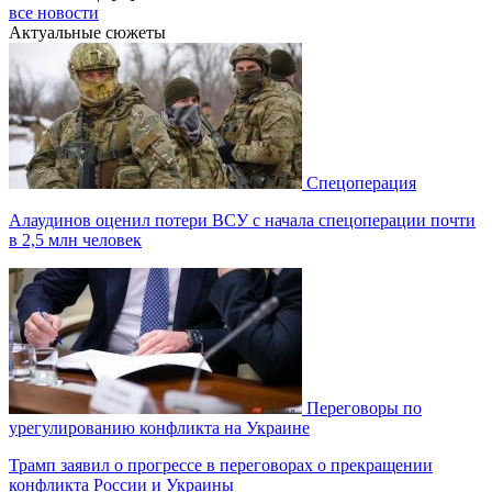
все новости
Актуальные сюжеты
Спецоперация
Алаудинов оценил потери ВСУ с начала спецоперации почти
в 2,5 млн человек
Переговоры по
урегулированию конфликта на Украине
Трамп заявил о прогрессе в переговорах о прекращении
конфликта России и Украины