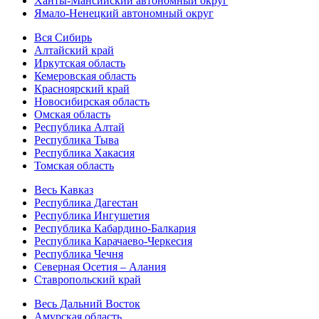
Ханты-Мансийский автономный округ
Ямало-Ненецкий автономный округ
Вся Сибирь
Алтайский край
Иркутская область
Кемеровская область
Красноярский край
Новосибирская область
Омская область
Республика Алтай
Республика Тыва
Республика Хакасия
Томская область
Весь Кавказ
Республика Дагестан
Республика Ингушетия
Республика Кабардино-Балкария
Республика Карачаево-Черкесия
Республика Чечня
Северная Осетия – Алания
Ставропольский край
Весь Дальний Восток
Амурская область