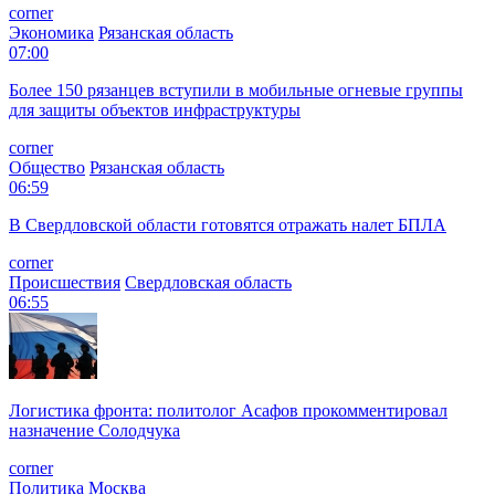
corner
Экономика
Рязанская область
07:00
Более 150 рязанцев вступили в мобильные огневые группы
для защиты объектов инфраструктуры
corner
Общество
Рязанская область
06:59
В Свердловской области готовятся отражать налет БПЛА
corner
Происшествия
Свердловская область
06:55
Логистика фронта: политолог Асафов прокомментировал
назначение Солодчука
corner
Политика
Москва