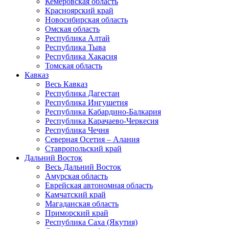
Кемеровская область
Красноярский край
Новосибирская область
Омская область
Республика Алтай
Республика Тыва
Республика Хакасия
Томская область
Кавказ
Весь Кавказ
Республика Дагестан
Республика Ингушетия
Республика Кабардино-Балкария
Республика Карачаево-Черкесия
Республика Чечня
Северная Осетия – Алания
Ставропольский край
Дальний Восток
Весь Дальний Восток
Амурская область
Еврейская автономная область
Камчатский край
Магаданская область
Приморский край
Республика Саха (Якутия)