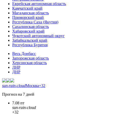
Еврейская автономная область
Камчатский край
Магаданская область
Приморский край
Республика Саха (Якутия)
Сахалинская область
Хабаровский край
Чукотский автономный округ
Забайкальский край
Республика Бурятия
Весь Донбасс
Запорожская область
Херсонская область
ЛНР
ДНР
sun-rain-cloud
Москва
+32
Прогноз на 7 дней
7.08 пт
sun-rain-cloud
+32