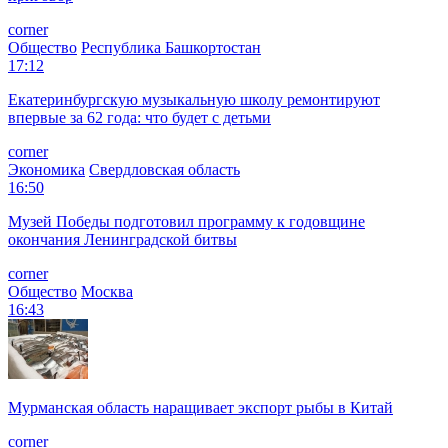
corner
Общество
Республика Башкортостан
17:12
Екатеринбургскую музыкальную школу ремонтируют
впервые за 62 года: что будет с детьми
corner
Экономика
Свердловская область
16:50
Музей Победы подготовил программу к годовщине
окончания Ленинградской битвы
corner
Общество
Москва
16:43
Мурманская область наращивает экспорт рыбы в Китай
corner