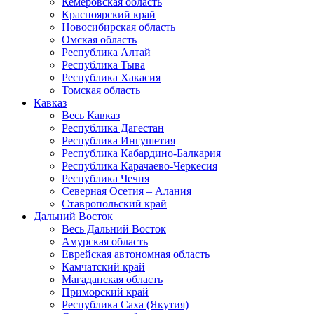
Кемеровская область
Красноярский край
Новосибирская область
Омская область
Республика Алтай
Республика Тыва
Республика Хакасия
Томская область
Кавказ
Весь Кавказ
Республика Дагестан
Республика Ингушетия
Республика Кабардино-Балкария
Республика Карачаево-Черкесия
Республика Чечня
Северная Осетия – Алания
Ставропольский край
Дальний Восток
Весь Дальний Восток
Амурская область
Еврейская автономная область
Камчатский край
Магаданская область
Приморский край
Республика Саха (Якутия)