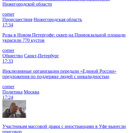
Нижегородской области
corner
Происшествия
Нижегородская область
17:34
Розы в Новом Петергофе: сквер на Привокзальной площади
украсили 770 кустов
corner
Общество
Санкт-Петербург
17:33
Инклюзивные организации передали «Единой России»
предложения по поддержке людей с инвалидностью
corner
Политика
Москва
17:24
Участникам массовой драки с иностранцами в Уфе вынесли
приговор