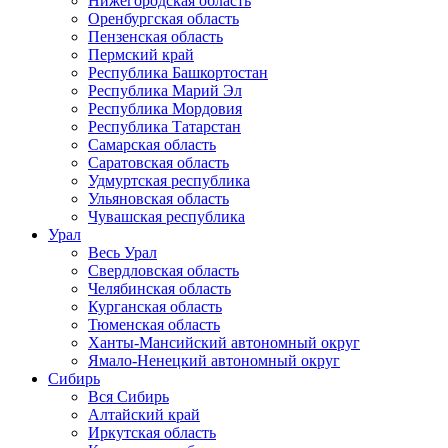
Нижегородская область
Оренбургская область
Пензенская область
Пермский край
Республика Башкортостан
Республика Марий Эл
Республика Мордовия
Республика Татарстан
Самарская область
Саратовская область
Удмуртская республика
Ульяновская область
Чувашская республика
Урал
Весь Урал
Свердловская область
Челябинская область
Курганская область
Тюменская область
Ханты-Мансийский автономный округ
Ямало-Ненецкий автономный округ
Сибирь
Вся Сибирь
Алтайский край
Иркутская область