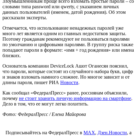
Злоумышленникам проще всего взломать простые пароли – со
словами типа password или qwerty, с указанием личных
данных пользователей (именем, датой рождения). Об этом
рассказали эксперты.
Отмечается, что использование ненадежных паролей уже
много лет является одним из главных недостатков защиты.
Поэтому гражданам рекомендуют не пользоваться паролями
по умолчанию и цифровыми паролями. В группу риска также
попадают пароли в формате: «имя + год рождения» или имена
близких.
Основатель компании DeviceLock Ашот Оганесян пояснил,
что пароли, которые состоят из случайного набора букв, цифр
и знаков взломать намного сложнее. Но многое зависит и от
длины пароля, пишет РИА
Новости
.
Как сообщал «ФедералПресс» ранее, россиянам объяснили,
почему
не стоит хранить личную информацию на смартфоне
.
Дело в том, что ее могут легко похитить.
Фото: ФедералПресс / Елена Майорова
Подписывайтесь на ФедералПресс в
МАХ
,
Дзен.Новости
, а