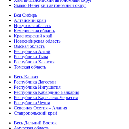
Ханты-Мансийский автономный округ
Ямало-Ненецкий автономный округ
Вся Сибирь
Алтайский край
Иркутская область
Кемеровская область
Красноярский край
Новосибирская область
Омская область
Республика Алтай
Республика Тыва
Республика Хакасия
Томская область
Весь Кавказ
Республика Дагестан
Республика Ингушетия
Республика Кабардино-Балкария
Республика Карачаево-Черкесия
Республика Чечня
Северная Осетия – Алания
Ставропольский край
Весь Дальний Восток
Амурская область