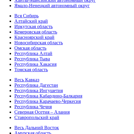
Ханты-Мансийский автономный округ
Ямало-Ненецкий автономный округ
Вся Сибирь
Алтайский край
Иркутская область
Кемеровская область
Красноярский край
Новосибирская область
Омская область
Республика Алтай
Республика Тыва
Республика Хакасия
Томская область
Весь Кавказ
Республика Дагестан
Республика Ингушетия
Республика Кабардино-Балкария
Республика Карачаево-Черкесия
Республика Чечня
Северная Осетия – Алания
Ставропольский край
Весь Дальний Восток
Амурская область