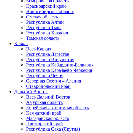
Кемеровская область
Красноярский край
Новосибирская область
Омская область
Республика Алтай
Республика Тыва
Республика Хакасия
Томская область
Кавказ
Весь Кавказ
Республика Дагестан
Республика Ингушетия
Республика Кабардино-Балкария
Республика Карачаево-Черкесия
Республика Чечня
Северная Осетия – Алания
Ставропольский край
Дальний Восток
Весь Дальний Восток
Амурская область
Еврейская автономная область
Камчатский край
Магаданская область
Приморский край
Республика Саха (Якутия)