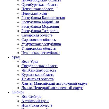
Нижегородская область
Оренбургская область
Пензенская область
Пермский край
Республика Башкортостан
Республика Марий Эл
Республика Мордовия
Республика Татарстан
Самарская область
Саратовская область
Удмуртская республика
Ульяновская область
Чувашская республика
Урал
Весь Урал
Свердловская область
Челябинская область
Курганская область
Тюменская область
Ханты-Мансийский автономный округ
Ямало-Ненецкий автономный округ
Сибирь
Вся Сибирь
Алтайский край
Иркутская область