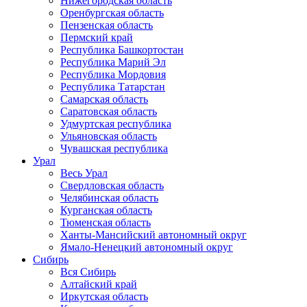
Нижегородская область
Оренбургская область
Пензенская область
Пермский край
Республика Башкортостан
Республика Марий Эл
Республика Мордовия
Республика Татарстан
Самарская область
Саратовская область
Удмуртская республика
Ульяновская область
Чувашская республика
Урал
Весь Урал
Свердловская область
Челябинская область
Курганская область
Тюменская область
Ханты-Мансийский автономный округ
Ямало-Ненецкий автономный округ
Сибирь
Вся Сибирь
Алтайский край
Иркутская область