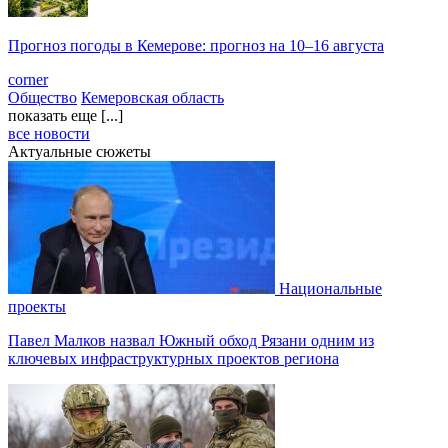
Прогноз погоды в Кемерове: прогноз на 10–16 августа
corner
Общество
Кемеровская область
показать еще [...]
все новости
Актуальные сюжеты
Национальные
проекты
Павел Малков назвал Южный обход Рязани одним из
ключевых инфраструктурных проектов региона