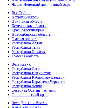
Ханты-Мансийский автономный округ
Ямало-Ненецкий автономный округ
Вся Сибирь
Алтайский край
Иркутская область
Кемеровская область
Красноярский край
Новосибирская область
Омская область
Республика Алтай
Республика Тыва
Республика Хакасия
Томская область
Весь Кавказ
Республика Дагестан
Республика Ингушетия
Республика Кабардино-Балкария
Республика Карачаево-Черкесия
Республика Чечня
Северная Осетия – Алания
Ставропольский край
Весь Дальний Восток
Амурская область