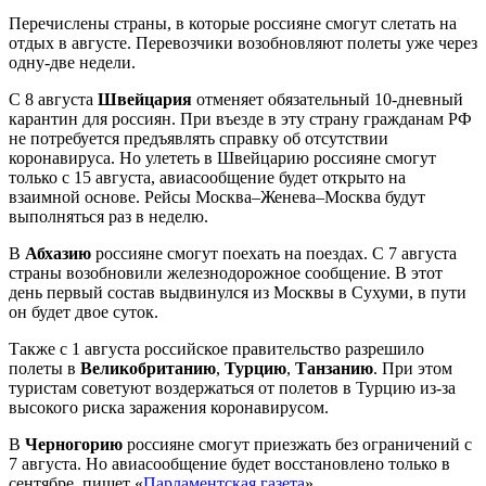
Перечислены страны, в которые россияне смогут слетать на
отдых в августе. Перевозчики возобновляют полеты уже через
одну-две недели.
С 8 августа
Швейцария
отменяет обязательный 10-дневный
карантин для россиян. При въезде в эту страну гражданам РФ
не потребуется предъявлять справку об отсутствии
коронавируса. Но улететь в Швейцарию россияне смогут
только с 15 августа, авиасообщение будет открыто на
взаимной основе. Рейсы Москва–Женева–Москва будут
выполняться раз в неделю.
В
Абхазию
россияне смогут поехать на поездах. С 7 августа
страны возобновили железнодорожное сообщение. В этот
день первый состав выдвинулся из Москвы в Сухуми, в пути
он будет двое суток.
Также с 1 августа российское правительство разрешило
полеты в
Великобританию
,
Турцию
,
Танзанию
. При этом
туристам советуют воздержаться от полетов в Турцию из-за
высокого риска заражения коронавирусом.
В
Черногорию
россияне смогут приезжать без ограничений с
7 августа. Но авиасообщение будет восстановлено только в
сентябре, пишет «
Парламентская газета
».