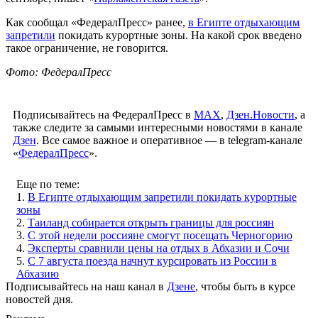
Как сообщал «ФедералПресс» ранее,
в Египте отдыхающим
запретили
покидать курортные зоны. На какой срок введено
такое ограничение, не говорится.
Фото: ФедералПресс
Подписывайтесь на ФедералПресс в
МАХ
,
Дзен.Новости
, а
также следите за самыми интересными новостями в канале
Дзен
. Все самое важное и оперативное — в telegram-канале
«
ФедералПресс
».
Еще по теме:
1.
В Египте отдыхающим запретили покидать курортные
зоны
2.
Таиланд собирается открыть границы для россиян
3.
С этой недели россияне смогут посещать Черногорию
4.
Эксперты сравнили цены на отдых в Абхазии и Сочи
5.
С 7 августа поезда начнут курсировать из России в
Абхазию
Подписывайтесь на наш канал в
Дзене
, чтобы быть в курсе
новостей дня.