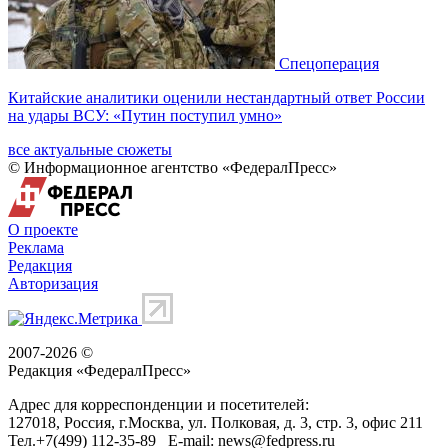
Спецоперация
Китайские аналитики оценили нестандартный ответ России
на удары ВСУ: «Путин поступил умно»
все актуальные сюжеты
© Информационное агентство «ФедералПресс»
О проекте
Реклама
Редакция
Авторизация
2007-2026 ©
Редакция «
ФедералПресс
»
Адрес для корреспонденции и посетителей:
127018
, Россия, г.
Москва
,
ул. Полковая, д. 3, стр. 3
, офис 211
Тел.
+7(499) 112-35-89
E-mail:
news@fedpress.ru