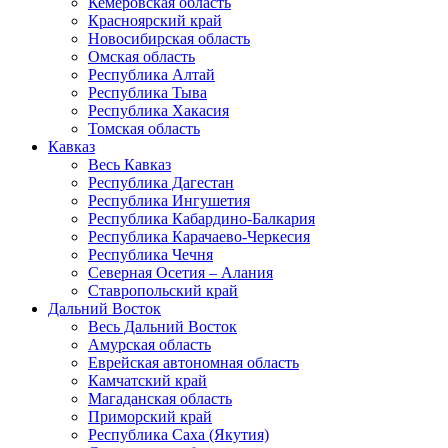
Кемеровская область
Красноярский край
Новосибирская область
Омская область
Республика Алтай
Республика Тыва
Республика Хакасия
Томская область
Кавказ
Весь Кавказ
Республика Дагестан
Республика Ингушетия
Республика Кабардино-Балкария
Республика Карачаево-Черкесия
Республика Чечня
Северная Осетия – Алания
Ставропольский край
Дальний Восток
Весь Дальний Восток
Амурская область
Еврейская автономная область
Камчатский край
Магаданская область
Приморский край
Республика Саха (Якутия)