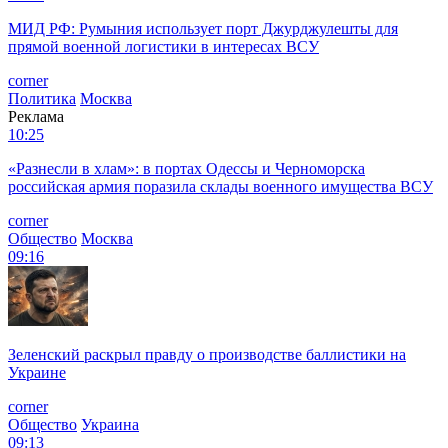
Подписывайтесь на ФедералПресс в
МАХ
,
Дзен.Новости
, а
также следите за самыми интересными новостями в канале
Дзен
. Все самое важное и оперативное — в telegram-канале
«
ФедералПресс
».
Еще по теме:
1.
Новосибирские школьников из-за выборов переводят
на онлайн-обучение
2.
В Бекове школу закрыли на карантин из-за заболевших
коронавирусом учителей
3.
В российских школах допуск к физкультуре
предложили ужесточить
4.
Из-за COVID-19 тюменская гимназия ушла на карантин
Добавьте
ФедералПресс
в мои источники, чтобы быть в курсе
новостей дня.
Реклама
Новости
10:59
«Полномочия есть»: Володин призвал запретить вейпы на
всей территории РФ