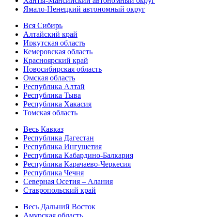
Ханты-Мансийский автономный округ
Ямало-Ненецкий автономный округ
Вся Сибирь
Алтайский край
Иркутская область
Кемеровская область
Красноярский край
Новосибирская область
Омская область
Республика Алтай
Республика Тыва
Республика Хакасия
Томская область
Весь Кавказ
Республика Дагестан
Республика Ингушетия
Республика Кабардино-Балкария
Республика Карачаево-Черкесия
Республика Чечня
Северная Осетия – Алания
Ставропольский край
Весь Дальний Восток
Амурская область