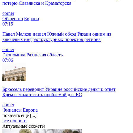
corner
Общество
Украина
09:13
Падение беспилотника ВСУ спровоцировало пожар в Уфе
corner
Происшествия
Республика Башкортостан
08:40
Американцы отдали ИИ право принимать ключевые решения:
как не стать заложником машины
corner
Общество
Москва
07:57
Более 150 вражеских беспилотников уничтожили над
регионами России за ночь
corner