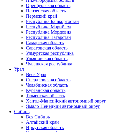
Нижегородская область
Оренбургская область
Пензенская область
Пермский край
Республика Башкортостан
Республика Марий Эл
Республика Мордовия
Республика Татарстан
Самарская область
Саратовская область
Удмуртская республика
Ульяновская область
Чувашская республика
Урал
Весь Урал
Свердловская область
Челябинская область
Курганская область
Тюменская область
Ханты-Мансийский автономный округ
Ямало-Ненецкий автономный округ
Сибирь
Вся Сибирь
Алтайский край
Иркутская область