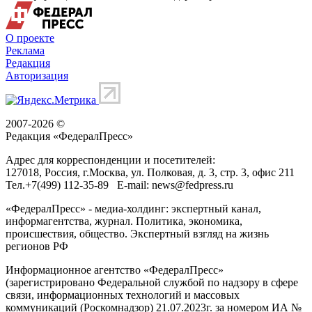
показать еще [...]
все новости
Актуальные сюжеты
Спецоперация
МИД РФ: Румыния использует порт Джурджулешты для
прямой военной логистики в интересах ВСУ
Национальные
проекты
Павел Малков назвал Южный обход Рязани одним из