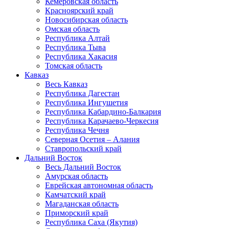
Кемеровская область
Красноярский край
Новосибирская область
Омская область
Республика Алтай
Республика Тыва
Республика Хакасия
Томская область
Кавказ
Весь Кавказ
Республика Дагестан
Республика Ингушетия
Республика Кабардино-Балкария
Республика Карачаево-Черкесия
Республика Чечня
Северная Осетия – Алания
Ставропольский край
Дальний Восток
Весь Дальний Восток
Амурская область
Еврейская автономная область
Камчатский край
Магаданская область
Приморский край
Республика Саха (Якутия)