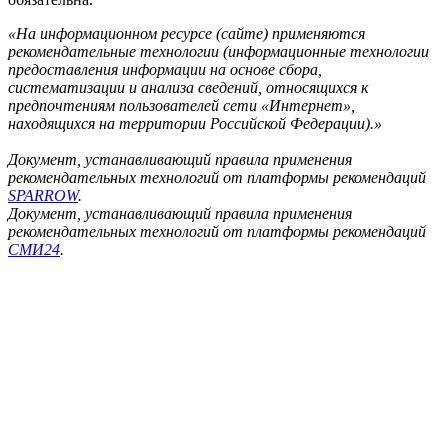
Информационное агентство «ФедералПресс»
(зарегистрировано Федеральной службой по надзору в сфере
связи, информационных технологий и массовых
коммуникаций (Роскомнадзор) 21.07.2023г. за номером ИА №
ФС 77 – 85577)
Учредитель: ООО «ФедералПресс»
Главный редактор: Оксак Наталья Александровна
Адрес редакции:
127018, Россия, г.Москва, ул. Полковая, д. 3, стр. 3, офис 211
Тел.+7(499) 112-35-89 E-mail: news@fedpress.ru
Информация на сайте предназначена для лиц старше 16 лет
«Функционирует при финансовой поддержке
Министерства цифрового развития, связи и массовых
коммуникаций Российской Федерации»
«ФедералПресс» занимается:
• Проведением научных исследований в области медиа;
• Разработкой приложений для обучения специалистов в
сфере медиа и госслужбы;
• Осуществляет деятельность по созданию различных баз