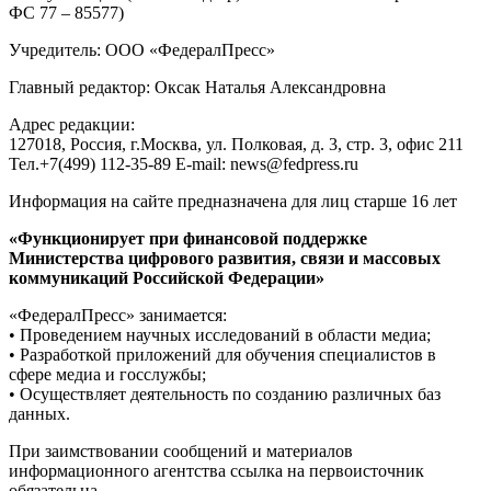
ключевых инфраструктурных проектов региона
все актуальные сюжеты
© Информационное агентство «ФедералПресс»
О проекте
Реклама
Редакция
Авторизация
2007-2026 ©
Редакция «
ФедералПресс
»
Адрес для корреспонденции и посетителей:
127018
, Россия, г.
Москва
,
ул. Полковая, д. 3, стр. 3
, офис 211
Тел.
+7(499) 112-35-89
E-mail:
news@fedpress.ru
«ФедералПресс» - медиа-холдинг: экспертный канал,
информагентства, журнал. Политика, экономика,
происшествия, общество. Экспертный взгляд на жизнь
регионов РФ