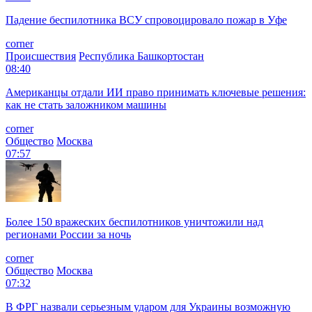
corner
Общество
Москва
10:30
МИД РФ: Румыния использует порт Джурджулешты для
прямой военной логистики в интересах ВСУ
corner
Политика
Москва
Реклама
10:25
«Разнесли в хлам»: в портах Одессы и Черноморска
российская армия поразила склады военного имущества ВСУ
corner
Общество
Москва
09:16
Зеленский раскрыл правду о производстве баллистики на
Украине