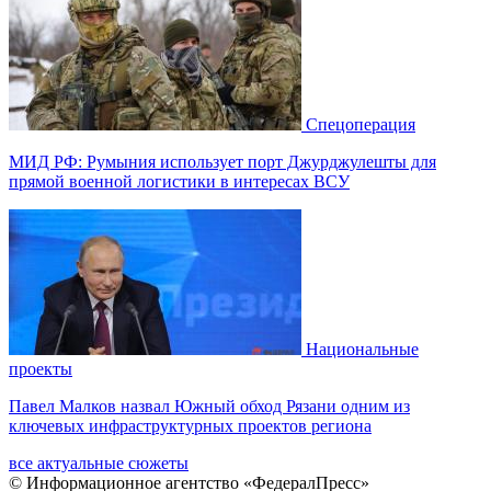
Общество
Москва
07:32
В ФРГ назвали серьезным ударом для Украины возможную
потерю Славянска и Краматорска
corner
Общество
Европа
07:15
Павел Малков назвал Южный обход Рязани одним из
ключевых инфраструктурных проектов региона
corner
Экономика
Рязанская область
07:06
Брюссель переводит Украине российские деньги: ответ
Кремля может стать проблемой для EC
corner
Финансы
Европа