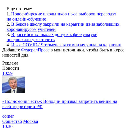
Россиянам, чьи дети вынуждены учиться из дома из-за
коронавируса, предложили предоставить скидку на интернет
в 50 %. С инициативой выступил депутат Госдумы Иван
Сухарев, предложение направлено в Минкомсвязи.
Парламентарий отмечает, что с 1 сентября школьники и
студенты вернулись в учебные заведения. Но в ряде регионов
из-за вспышек COVID были приняты локальные решения о
переводе на дистанционное обучение. При этом семьи
самостоятельно оплачивают интернет, то есть берут на себя
расходы по дистанционному обучению.
Сухарев предложил предоставлять таким семьям скидку на
интернет в 50 %, но не более 500 рублей, пишет
RT
.
Как сообщал «ФедералПресс» ранее, школы и группы в
детсадах закрываются по всей России. К примеру, 11 сентября
в Бекове (Кемеровская область)
школу закрыли на карантин
из-за заболевших коронавирусом учителей.
Фото: ФедералПресс / Елена Майорова