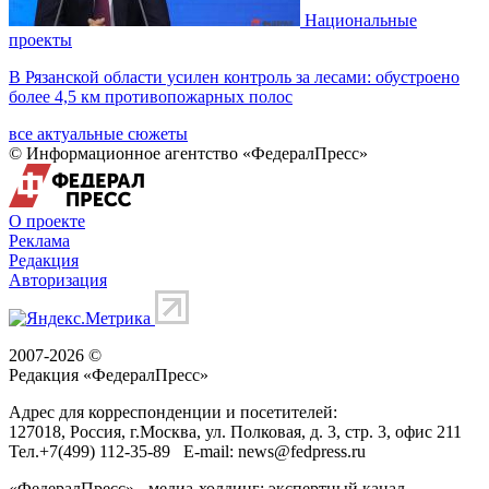
Национальные
проекты
В Рязанской области усилен контроль за лесами: обустроено
более 4,5 км противопожарных полос
все актуальные сюжеты
© Информационное агентство «ФедералПресс»
О проекте
Реклама
Редакция
Авторизация
2007-2026 ©
Редакция «
ФедералПресс
»
Адрес для корреспонденции и посетителей:
127018
, Россия, г.
Москва
,
ул. Полковая, д. 3, стр. 3
, офис 211
Тел.
+7(499) 112-35-89
E-mail:
news@fedpress.ru
«ФедералПресс» - медиа-холдинг: экспертный канал,