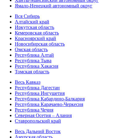
Ханты-Мансийский автономный округ
Ямало-Ненецкий автономный округ
Вся Сибирь
Алтайский край
Иркутская область
Кемеровская область
Красноярский край
Новосибирская область
Омская область
Республика Алтай
Республика Тыва
Республика Хакасия
Томская область
Весь Кавказ
Республика Дагестан
Республика Ингушетия
Республика Кабардино-Балкария
Республика Карачаево-Черкесия
Республика Чечня
Северная Осетия – Алания
Ставропольский край
Весь Дальний Восток
Амурская область