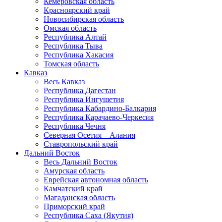
Кемеровская область
Красноярский край
Новосибирская область
Омская область
Республика Алтай
Республика Тыва
Республика Хакасия
Томская область
Кавказ
Весь Кавказ
Республика Дагестан
Республика Ингушетия
Республика Кабардино-Балкария
Республика Карачаево-Черкесия
Республика Чечня
Северная Осетия – Алания
Ставропольский край
Дальний Восток
Весь Дальний Восток
Амурская область
Еврейская автономная область
Камчатский край
Магаданская область
Приморский край
Республика Саха (Якутия)