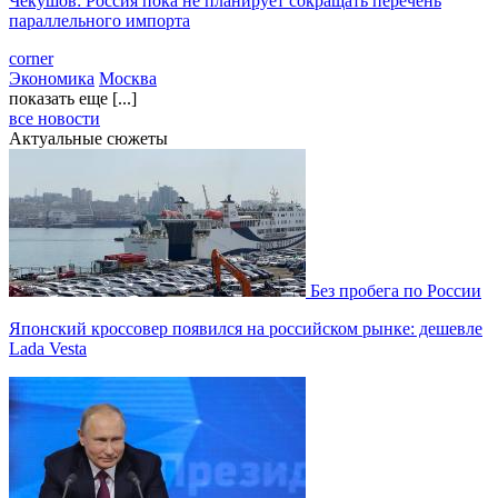
Чекушов: Россия пока не планирует сокращать перечень
параллельного импорта
corner
Экономика
Москва
показать еще [...]
все новости
Актуальные сюжеты
Без пробега по России
Японский кроссовер появился на российском рынке: дешевле
Lada Vesta