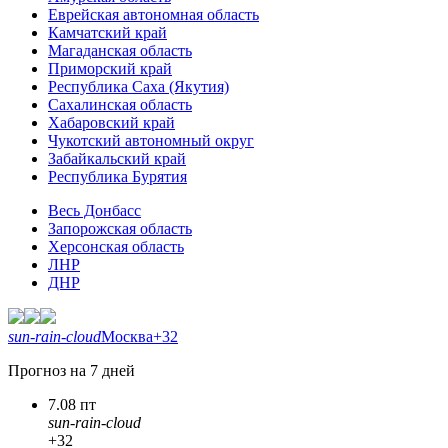
Еврейская автономная область
Камчатский край
Магаданская область
Приморский край
Республика Саха (Якутия)
Сахалинская область
Хабаровский край
Чукотский автономный округ
Забайкальский край
Республика Бурятия
Весь Донбасс
Запорожская область
Херсонская область
ЛНР
ДНР
sun-rain-cloud
Москва
+32
Прогноз на 7 дней
7.08 пт
sun-rain-cloud
+32