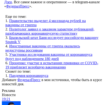
Дзен
. Все самое важное и оперативное — в telegram-канале
«
ФедералПресс
».
Еще по теме:
1.
Правительство выделит 4 миллиарда рублей на
вакцины от гриппа
2.
Политолог заявил о заказном характере публикаций,
разоблачающих коронавирусную статистику
3.
Бразильский штат Баия исследует российскую вакцину
Sputnik V
4.
Иностранные вакцины от гриппа оказались
недоступны россиянам
5.
Участники исследования вакцины от коронавируса
будут под наблюдением 180 дней
6.
Проценко: участие в испытаниях прививки от COVID-
19 приблизит всеобщую вакцинацию
Сюжет по теме:
1.
Пандемия коронавируса
Добавьте
ФедералПресс
в мои источники, чтобы быть в курсе
новостей дня.
Реклама
Новости
19:21