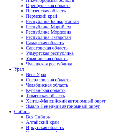
Нижегородская область
Оренбургская область
Пензенская область
Пермский край
Республика Башкортостан
Республика Марий Эл
Республика Мордовия
Республика Татарстан
Самарская область
Саратовская область
Удмуртская республика
Ульяновская область
Чувашская республика
Урал
Весь Урал
Свердловская область
Челябинская область
Курганская область
Тюменская область
Ханты-Мансийский автономный округ
Ямало-Ненецкий автономный округ
Сибирь
Вся Сибирь
Алтайский край
Иркутская область