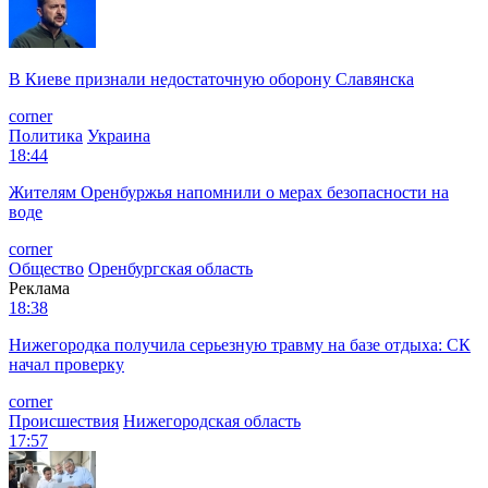
В Киеве признали недостаточную оборону Славянска
corner
Политика
Украина
18:44
Жителям Оренбуржья напомнили о мерах безопасности на
воде
corner
Общество
Оренбургская область
Реклама
18:38
Нижегородка получила серьезную травму на базе отдыха: СК
начал проверку
corner
Происшествия
Нижегородская область
17:57