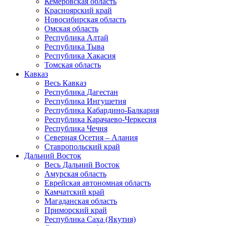
Кемеровская область
Красноярский край
Новосибирская область
Омская область
Республика Алтай
Республика Тыва
Республика Хакасия
Томская область
Кавказ
Весь Кавказ
Республика Дагестан
Республика Ингушетия
Республика Кабардино-Балкария
Республика Карачаево-Черкесия
Республика Чечня
Северная Осетия – Алания
Ставропольский край
Дальний Восток
Весь Дальний Восток
Амурская область
Еврейская автономная область
Камчатский край
Магаданская область
Приморский край
Республика Саха (Якутия)