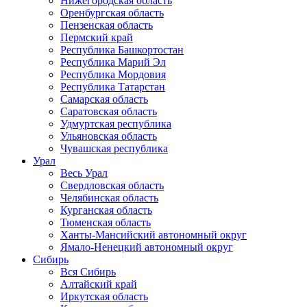
Нижегородская область
Оренбургская область
Пензенская область
Пермский край
Республика Башкортостан
Республика Марий Эл
Республика Мордовия
Республика Татарстан
Самарская область
Саратовская область
Удмуртская республика
Ульяновская область
Чувашская республика
Урал
Весь Урал
Свердловская область
Челябинская область
Курганская область
Тюменская область
Ханты-Мансийский автономный округ
Ямало-Ненецкий автономный округ
Сибирь
Вся Сибирь
Алтайский край
Иркутская область