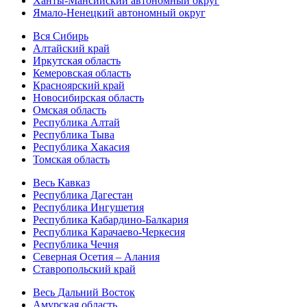
Ханты-Мансийский автономный округ
Ямало-Ненецкий автономный округ
Вся Сибирь
Алтайский край
Иркутская область
Кемеровская область
Красноярский край
Новосибирская область
Омская область
Республика Алтай
Республика Тыва
Республика Хакасия
Томская область
Весь Кавказ
Республика Дагестан
Республика Ингушетия
Республика Кабардино-Балкария
Республика Карачаево-Черкесия
Республика Чечня
Северная Осетия – Алания
Ставропольский край
Весь Дальний Восток
Амурская область