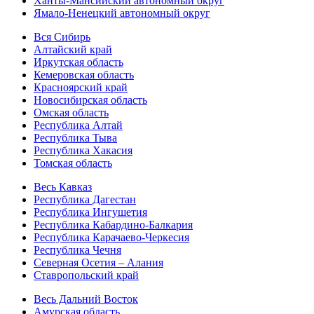
Ханты-Мансийский автономный округ
Ямало-Ненецкий автономный округ
Вся Сибирь
Алтайский край
Иркутская область
Кемеровская область
Красноярский край
Новосибирская область
Омская область
Республика Алтай
Республика Тыва
Республика Хакасия
Томская область
Весь Кавказ
Республика Дагестан
Республика Ингушетия
Республика Кабардино-Балкария
Республика Карачаево-Черкесия
Республика Чечня
Северная Осетия – Алания
Ставропольский край
Весь Дальний Восток
Амурская область