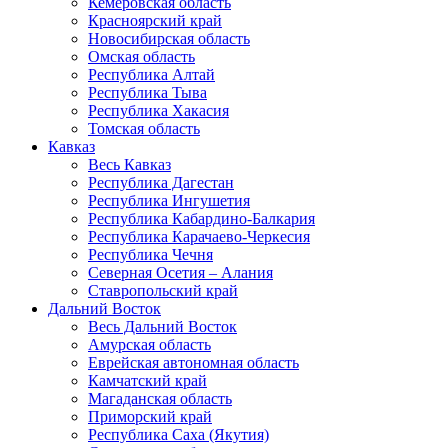
Кемеровская область
Красноярский край
Новосибирская область
Омская область
Республика Алтай
Республика Тыва
Республика Хакасия
Томская область
Кавказ
Весь Кавказ
Республика Дагестан
Республика Ингушетия
Республика Кабардино-Балкария
Республика Карачаево-Черкесия
Республика Чечня
Северная Осетия – Алания
Ставропольский край
Дальний Восток
Весь Дальний Восток
Амурская область
Еврейская автономная область
Камчатский край
Магаданская область
Приморский край
Республика Саха (Якутия)