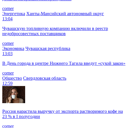
corner
Энергетика
Ханты-Мансийский автономный округ
13:04
Чувашскую топливную компанию включили в реестр
недобросовестных поставщиков
corner
Экономика
Чувашская республика
13:03
В День города в центре Нижнего Тагила введут «сухой закон»
corner
Общество
Свердловская область
12:59
Россия нарастила выручку от экспорта растворимого кофе на
23 % в I полугодии
corner