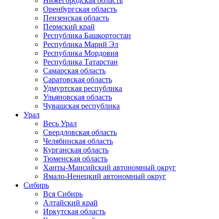
Нижегородская область
Оренбургская область
Пензенская область
Пермский край
Республика Башкортостан
Республика Марий Эл
Республика Мордовия
Республика Татарстан
Самарская область
Саратовская область
Удмуртская республика
Ульяновская область
Чувашская республика
Урал
Весь Урал
Свердловская область
Челябинская область
Курганская область
Тюменская область
Ханты-Мансийский автономный округ
Ямало-Ненецкий автономный округ
Сибирь
Вся Сибирь
Алтайский край
Иркутская область