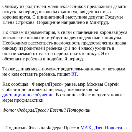
Одному из родителей младшеклассников предложили давать
отпуск на период школьных каникул, введенных из-за
коронавируса. С инициативой выступила депутат Госдумы
Елена Строкова. Обращение направлено в Минтруд.
По словам парламентария, в связи с пандемией коронавируса
московские школьники уйдут на двухнедельные каникулы.
Необходимо рассмотреть возможность предоставления права
одному из родителей ребенка (с 1 по 4 класс) уходить в
оплачиваемый отпуск на период таких каникул. Это
обезопасит ребенка в подобный период.
Также данная мера поможет родителям-одиночкам, которым
не с кем оставить ребенка, пишет
RT
.
Как сообщал «ФедералПресс» ранее, мэр Москвы Сергей
Собянин не исключил перехода школьников на
дистанционное обучение
. В столице сейчас вводятся новые
меры профилактики
Фото: ФедералПресс / Евгений Поторочин
Подписывайтесь на ФедералПресс в
МАХ
,
Дзен.Новости
, а