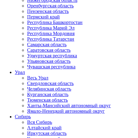
Нижегородская область
Оренбургская область
Пензенская область
Пермский край
Республика Башкортостан
Республика Марий Эл
Республика Мордовия
Республика Татарстан
Самарская область
Саратовская область
Удмуртская республика
Ульяновская область
Чувашская республика
Урал
Весь Урал
Свердловская область
Челябинская область
Курганская область
Тюменская область
Ханты-Мансийский автономный округ
Ямало-Ненецкий автономный округ
Сибирь
Вся Сибирь
Алтайский край
Иркутская область