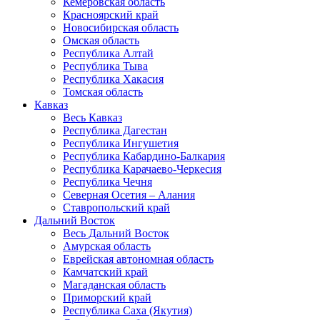
Кемеровская область
Красноярский край
Новосибирская область
Омская область
Республика Алтай
Республика Тыва
Республика Хакасия
Томская область
Кавказ
Весь Кавказ
Республика Дагестан
Республика Ингушетия
Республика Кабардино-Балкария
Республика Карачаево-Черкесия
Республика Чечня
Северная Осетия – Алания
Ставропольский край
Дальний Восток
Весь Дальний Восток
Амурская область
Еврейская автономная область
Камчатский край
Магаданская область
Приморский край
Республика Саха (Якутия)