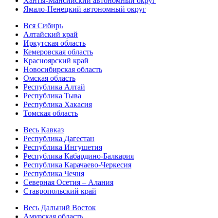
Ханты-Мансийский автономный округ
Ямало-Ненецкий автономный округ
Вся Сибирь
Алтайский край
Иркутская область
Кемеровская область
Красноярский край
Новосибирская область
Омская область
Республика Алтай
Республика Тыва
Республика Хакасия
Томская область
Весь Кавказ
Республика Дагестан
Республика Ингушетия
Республика Кабардино-Балкария
Республика Карачаево-Черкесия
Республика Чечня
Северная Осетия – Алания
Ставропольский край
Весь Дальний Восток
Амурская область