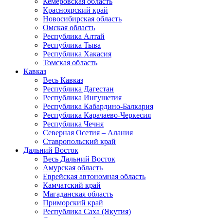
Кемеровская область
Красноярский край
Новосибирская область
Омская область
Республика Алтай
Республика Тыва
Республика Хакасия
Томская область
Кавказ
Весь Кавказ
Республика Дагестан
Республика Ингушетия
Республика Кабардино-Балкария
Республика Карачаево-Черкесия
Республика Чечня
Северная Осетия – Алания
Ставропольский край
Дальний Восток
Весь Дальний Восток
Амурская область
Еврейская автономная область
Камчатский край
Магаданская область
Приморский край
Республика Саха (Якутия)