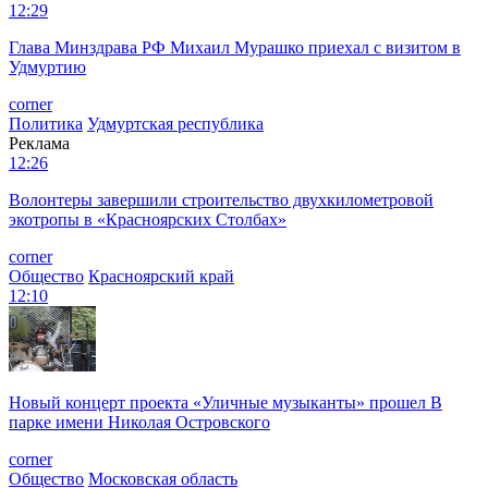
12:29
Глава Минздрава РФ Михаил Мурашко приехал с визитом в
Удмуртию
corner
Политика
Удмуртская республика
Реклама
12:26
Волонтеры завершили строительство двухкилометровой
экотропы в «Красноярских Столбах»
corner
Общество
Красноярский край
12:10
Новый концерт проекта «Уличные музыканты» прошел В
парке имени Николая Островского
corner
Общество
Московская область