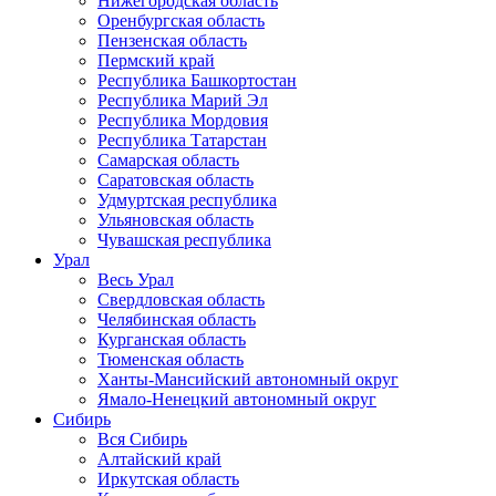
Нижегородская область
Оренбургская область
Пензенская область
Пермский край
Республика Башкортостан
Республика Марий Эл
Республика Мордовия
Республика Татарстан
Самарская область
Саратовская область
Удмуртская республика
Ульяновская область
Чувашская республика
Урал
Весь Урал
Свердловская область
Челябинская область
Курганская область
Тюменская область
Ханты-Мансийский автономный округ
Ямало-Ненецкий автономный округ
Сибирь
Вся Сибирь
Алтайский край
Иркутская область