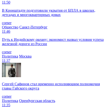
11:50
В Кронштадте подготовили укрытия от БПЛА в школах,
детсадах и многоквартирных домах
corner
Общество
Санкт-Петербург
11:46
Путь к Индийскому океану: экономист назвал условия успеха
железной дороги из России
corner
Политика
Москва
11:37
Сергей Сафинов стал временно исполняющим полномочия
главы Гайского округа
corner
Политика
Оренбургская область
11:35