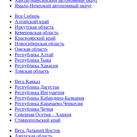
Ханты-Мансийский автономный округ
Ямало-Ненецкий автономный округ
Вся Сибирь
Алтайский край
Иркутская область
Кемеровская область
Красноярский край
Новосибирская область
Омская область
Республика Алтай
Республика Тыва
Республика Хакасия
Томская область
Весь Кавказ
Республика Дагестан
Республика Ингушетия
Республика Кабардино-Балкария
Республика Карачаево-Черкесия
Республика Чечня
Северная Осетия – Алания
Ставропольский край
Весь Дальний Восток
Амурская область