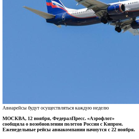
Авиарейсы будут осуществляться каждую неделю
МОСКВА, 12 ноября, ФедералПресс. «Аэрофлот»
сообщила о возобновлении полетов России с Кипром.
Еженедельные рейсы авиакомпании начнутся с 22 ноября.