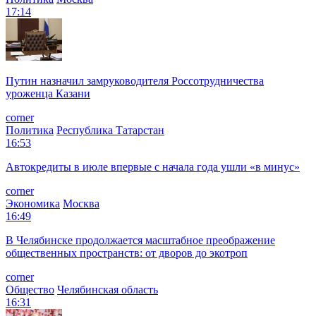
17:14
Путин назначил замруководителя Россотрудничества
уроженца Казани
corner
Политика
Республика Татарстан
16:53
Автокредиты в июле впервые с начала года ушли «в минус»
corner
Экономика
Москва
16:49
В Челябинске продолжается масштабное преображение
общественных пространств: от дворов до экотроп
corner
Общество
Челябинская область
16:31