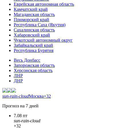
Еврейская автономная область
Камчатский край
Магаданская область
Приморский край
Республика Саха (Якутия)
Сахалинская область
Хабаровский край
Чукотский автономный округ
Забайкальский край
Республика Бурятия
Весь Донбасс
Запорожская область
Херсонская область
ЛНР
ДНР
sun-rain-cloud
Москва
+32
Прогноз на 7 дней
7.08 пт
sun-rain-cloud
+32