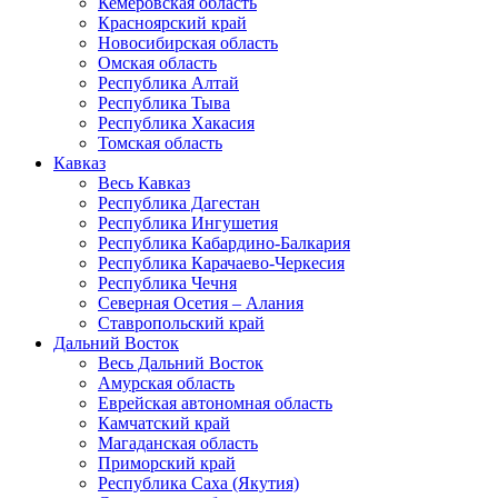
Кемеровская область
Красноярский край
Новосибирская область
Омская область
Республика Алтай
Республика Тыва
Республика Хакасия
Томская область
Кавказ
Весь Кавказ
Республика Дагестан
Республика Ингушетия
Республика Кабардино-Балкария
Республика Карачаево-Черкесия
Республика Чечня
Северная Осетия – Алания
Ставропольский край
Дальний Восток
Весь Дальний Восток
Амурская область
Еврейская автономная область
Камчатский край
Магаданская область
Приморский край
Республика Саха (Якутия)