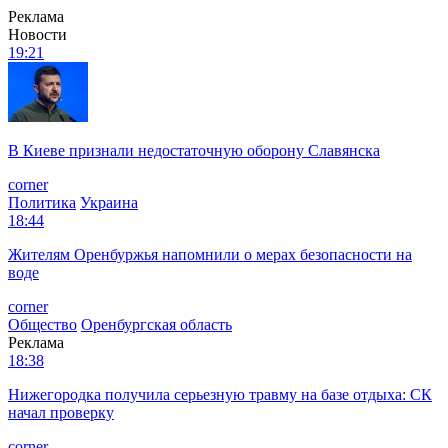
Реклама
Новости
19:21
В Киеве признали недостаточную оборону Славянска
corner
Политика
Украина
18:44
Жителям Оренбуржья напомнили о мерах безопасности на
воде
corner
Общество
Оренбургская область
Реклама
18:38
Нижегородка получила серьезную травму на базе отдыха: СК
начал проверку
corner