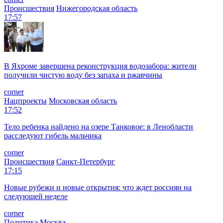
Происшествия
Нижегородская область
17:57
В Яхроме завершена реконструкция водозабора: жители
получили чистую воду без запаха и ржавчины
corner
Нацпроекты
Московская область
17:52
Тело ребенка найдено на озере Танковое: в Ленобласти
расследуют гибель мальчика
corner
Происшествия
Санкт-Петербург
17:15
Новые рубежи и новые открытия: что ждет россиян на
следующей неделе
corner
Политика
Москва