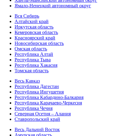
Ханты-Мансийский автономный округ
Ямало-Ненецкий автономный округ
Вся Сибирь
Алтайский край
Иркутская область
Кемеровская область
Красноярский край
Новосибирская область
Омская область
Республика Алтай
Республика Тыва
Республика Хакасия
Томская область
Весь Кавказ
Республика Дагестан
Республика Ингушетия
Республика Кабардино-Балкария
Республика Карачаево-Черкесия
Республика Чечня
Северная Осетия – Алания
Ставропольский край
Весь Дальний Восток
Амурская область