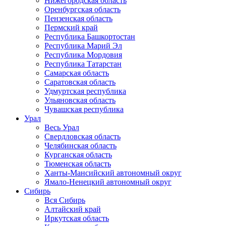
Нижегородская область
Оренбургская область
Пензенская область
Пермский край
Республика Башкортостан
Республика Марий Эл
Республика Мордовия
Республика Татарстан
Самарская область
Саратовская область
Удмуртская республика
Ульяновская область
Чувашская республика
Урал
Весь Урал
Свердловская область
Челябинская область
Курганская область
Тюменская область
Ханты-Мансийский автономный округ
Ямало-Ненецкий автономный округ
Сибирь
Вся Сибирь
Алтайский край
Иркутская область