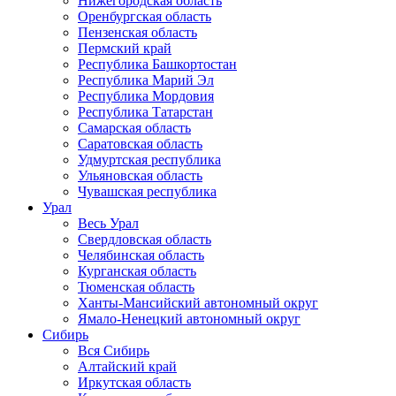
Нижегородская область
Оренбургская область
Пензенская область
Пермский край
Республика Башкортостан
Республика Марий Эл
Республика Мордовия
Республика Татарстан
Самарская область
Саратовская область
Удмуртская республика
Ульяновская область
Чувашская республика
Урал
Весь Урал
Свердловская область
Челябинская область
Курганская область
Тюменская область
Ханты-Мансийский автономный округ
Ямало-Ненецкий автономный округ
Сибирь
Вся Сибирь
Алтайский край
Иркутская область