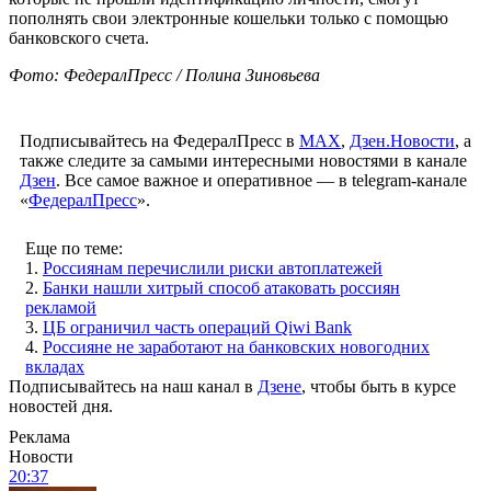
пополнять свои электронные кошельки только с помощью
банковского счета.
Фото: ФедералПресс / Полина Зиновьева
Подписывайтесь на ФедералПресс в
МАХ
,
Дзен.Новости
, а
также следите за самыми интересными новостями в канале
Дзен
. Все самое важное и оперативное — в telegram-канале
«
ФедералПресс
».
Еще по теме:
1.
Россиянам перечислили риски автоплатежей
2.
Банки нашли хитрый способ атаковать россиян
рекламой
3.
ЦБ ограничил часть операций Qiwi Bank
4.
Россияне не заработают на банковских новогодних
вкладах
Подписывайтесь на наш канал в
Дзене
, чтобы быть в курсе
новостей дня.
Реклама
Новости
20:37