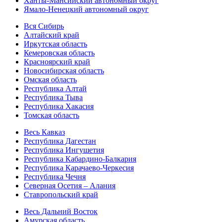
Ханты-Мансийский автономный округ
Ямало-Ненецкий автономный округ
Вся Сибирь
Алтайский край
Иркутская область
Кемеровская область
Красноярский край
Новосибирская область
Омская область
Республика Алтай
Республика Тыва
Республика Хакасия
Томская область
Весь Кавказ
Республика Дагестан
Республика Ингушетия
Республика Кабардино-Балкария
Республика Карачаево-Черкесия
Республика Чечня
Северная Осетия – Алания
Ставропольский край
Весь Дальний Восток
Амурская область