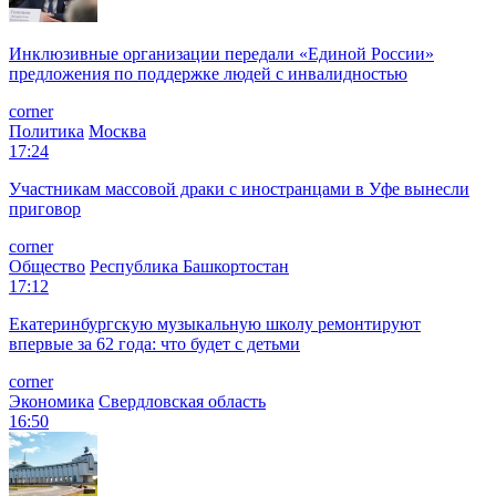
Инклюзивные организации передали «Единой России»
предложения по поддержке людей с инвалидностью
corner
Политика
Москва
17:24
Участникам массовой драки с иностранцами в Уфе вынесли
приговор
corner
Общество
Республика Башкортостан
17:12
Екатеринбургскую музыкальную школу ремонтируют
впервые за 62 года: что будет с детьми
corner
Экономика
Свердловская область
16:50