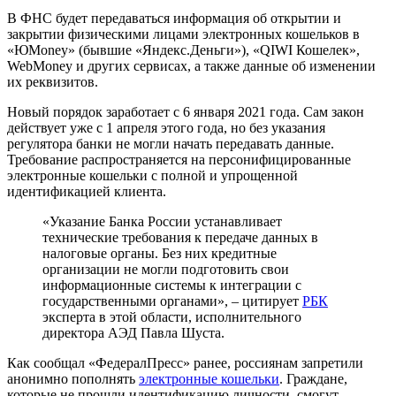
В ФНС будет передаваться информация об открытии и
закрытии физическими лицами электронных кошельков в
«ЮMoney» (бывшие «Яндекс.Деньги»), «QIWI Кошелек»,
WebMoney и других сервисах, а также данные об изменении
их реквизитов.
Новый порядок заработает с 6 января 2021 года. Сам закон
действует уже с 1 апреля этого года, но без указания
регулятора банки не могли начать передавать данные.
Требование распространяется на персонифицированные
электронные кошельки с полной и упрощенной
идентификацией клиента.
«Указание Банка России устанавливает
технические требования к передаче данных в
налоговые органы. Без них кредитные
организации не могли подготовить свои
информационные системы к интеграции с
государственными органами», – цитирует
РБК
эксперта в этой области, исполнительного
директора АЭД Павла Шуста.
Как сообщал «ФедералПресс» ранее, россиянам запретили
анонимно пополнять
электронные кошельки
. Граждане,
которые не прошли идентификацию личности, смогут