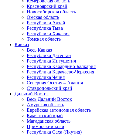
Кемеровская область
Красноярский край
Новосибирская область
Омская область
Республика Алтай
Республика Тыва
Республика Хакасия
Томская область
Кавказ
Весь Кавказ
Республика Дагестан
Республика Ингушетия
Республика Кабардино-Балкария
Республика Карачаево-Черкесия
Республика Чечня
Северная Осетия – Алания
Ставропольский край
Дальний Восток
Весь Дальний Восток
Амурская область
Еврейская автономная область
Камчатский край
Магаданская область
Приморский край
Республика Саха (Якутия)