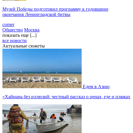
Музей Победы подготовил программу к годовщине
окончания Ленинградской битвы
corner
Общество
Москва
показать еще [...]
все новости
Актуальные сюжеты
Едем в Азию
«Хайнань без иллюзий: честный рассказ о ценах, еде и пляжах