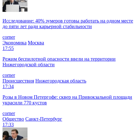
Исследование: 40% зумеров готовы работать на одном месте
до пяти лет ради карьерной стабильности
corner
Экономика
Москва
17:55
Режим беспилотной опасности ввели на территории
Нижегородской области
corner
Происшествия
Нижегородская область
17:34
Розы в Новом Петергофе: сквер на Привокзальной площади
украсили 770 кустов
corner
Общество
Санкт-Петербург
17:33