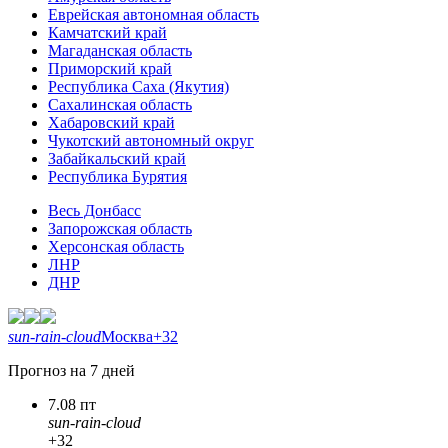
Еврейская автономная область
Камчатский край
Магаданская область
Приморский край
Республика Саха (Якутия)
Сахалинская область
Хабаровский край
Чукотский автономный округ
Забайкальский край
Республика Бурятия
Весь Донбасс
Запорожская область
Херсонская область
ЛНР
ДНР
sun-rain-cloud
Москва
+32
Прогноз на 7 дней
7.08 пт
sun-rain-cloud
+32