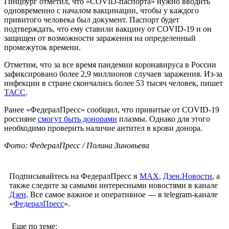
Гинцбург отметил, что «COVID-паспорта» нужно вводить
одновременно с началом вакцинации, чтобы у каждого
привитого человека был документ. Паспорт будет
подтверждать, что ему ставили вакцину от COVID-19 и он
защищен от возможности заражения на определенный
промежуток времени.
Отметим, что за все время пандемии коронавируса в России
зафиксировано более 2,9 миллионов случаев заражения. Из-за
инфекции в стране скончались более 53 тысяч человек, пишет
ТАСС
.
Ранее «ФедералПресс» сообщил, что привитые от COVID-19
россияне
смогут быть донорами
плазмы. Однако для этого
необходимо проверить наличие антител в крови донора.
Фото: ФедералПресс / Полина Зиновьева
Подписывайтесь на ФедералПресс в
МАХ
,
Дзен.Новости
, а
также следите за самыми интересными новостями в канале
Дзен
. Все самое важное и оперативное — в telegram-канале
«
ФедералПресс
».
Еще по теме: