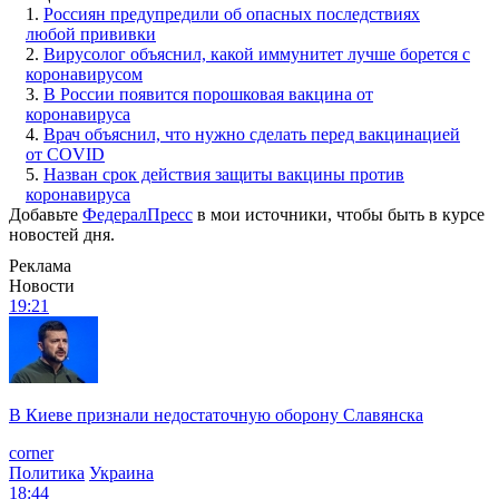
1.
Россиян предупредили об опасных последствиях
любой прививки
2.
Вирусолог объяснил, какой иммунитет лучше борется с
коронавирусом
3.
В России появится порошковая вакцина от
коронавируса
4.
Врач объяснил, что нужно сделать перед вакцинацией
от COVID
5.
Назван срок действия защиты вакцины против
коронавируса
Добавьте
ФедералПресс
в мои источники, чтобы быть в курсе
новостей дня.
Реклама
Новости
19:21
В Киеве признали недостаточную оборону Славянска
corner
Политика
Украина
18:44