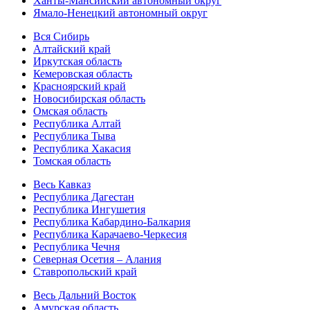
Ханты-Мансийский автономный округ
Ямало-Ненецкий автономный округ
Вся Сибирь
Алтайский край
Иркутская область
Кемеровская область
Красноярский край
Новосибирская область
Омская область
Республика Алтай
Республика Тыва
Республика Хакасия
Томская область
Весь Кавказ
Республика Дагестан
Республика Ингушетия
Республика Кабардино-Балкария
Республика Карачаево-Черкесия
Республика Чечня
Северная Осетия – Алания
Ставропольский край
Весь Дальний Восток
Амурская область