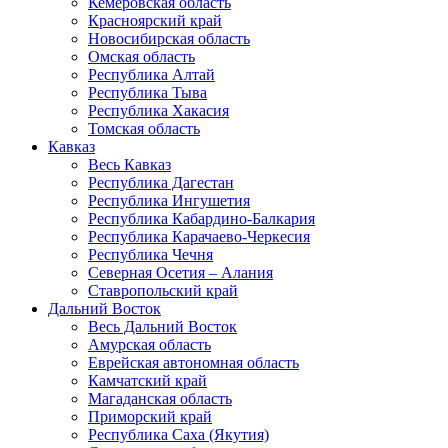
Кемеровская область
Красноярский край
Новосибирская область
Омская область
Республика Алтай
Республика Тыва
Республика Хакасия
Томская область
Кавказ
Весь Кавказ
Республика Дагестан
Республика Ингушетия
Республика Кабардино-Балкария
Республика Карачаево-Черкесия
Республика Чечня
Северная Осетия – Алания
Ставропольский край
Дальний Восток
Весь Дальний Восток
Амурская область
Еврейская автономная область
Камчатский край
Магаданская область
Приморский край
Республика Саха (Якутия)