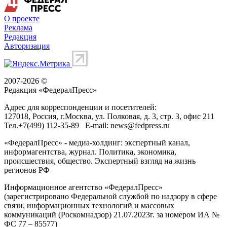
О проекте
Реклама
Редакция
Авторизация
2007-2026 ©
Редакция «
ФедералПресс
»
Адрес для корреспонденции и посетителей:
127018
, Россия, г.
Москва
,
ул. Полковая, д. 3, стр. 3
, офис 211
Тел.
+7(499) 112-35-89
E-mail:
news@fedpress.ru
«ФедералПресс» - медиа-холдинг: экспертный канал,
информагентства, журнал. Политика, экономика,
происшествия, общество. Экспертный взгляд на жизнь
регионов РФ
Информационное агентство «ФедералПресс»
(зарегистрировано Федеральной службой по надзору в сфере
связи, информационных технологий и массовых
коммуникаций (Роскомнадзор) 21.07.2023г. за номером ИА №
ФС 77 – 85577)