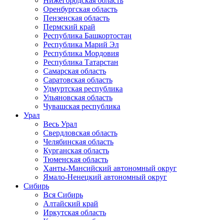
Нижегородская область
Оренбургская область
Пензенская область
Пермский край
Республика Башкортостан
Республика Марий Эл
Республика Мордовия
Республика Татарстан
Самарская область
Саратовская область
Удмуртская республика
Ульяновская область
Чувашская республика
Урал
Весь Урал
Свердловская область
Челябинская область
Курганская область
Тюменская область
Ханты-Мансийский автономный округ
Ямало-Ненецкий автономный округ
Сибирь
Вся Сибирь
Алтайский край
Иркутская область