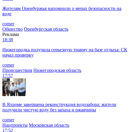
Жителям Оренбуржья напомнили о мерах безопасности на
воде
corner
Общество
Оренбургская область
Реклама
18:38
Нижегородка получила серьезную травму на базе отдыха: СК
начал проверку
corner
Происшествия
Нижегородская область
17:57
В Яхроме завершена реконструкция водозабора: жители
получили чистую воду без запаха и ржавчины
corner
Нацпроекты
Московская область
17:52