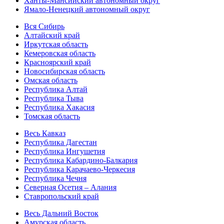
Ханты-Мансийский автономный округ
Ямало-Ненецкий автономный округ
Вся Сибирь
Алтайский край
Иркутская область
Кемеровская область
Красноярский край
Новосибирская область
Омская область
Республика Алтай
Республика Тыва
Республика Хакасия
Томская область
Весь Кавказ
Республика Дагестан
Республика Ингушетия
Республика Кабардино-Балкария
Республика Карачаево-Черкесия
Республика Чечня
Северная Осетия – Алания
Ставропольский край
Весь Дальний Восток
Амурская область