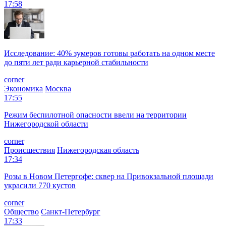
17:58
Исследование: 40% зумеров готовы работать на одном месте
до пяти лет ради карьерной стабильности
corner
Экономика
Москва
17:55
Режим беспилотной опасности ввели на территории
Нижегородской области
corner
Происшествия
Нижегородская область
17:34
Розы в Новом Петергофе: сквер на Привокзальной площади
украсили 770 кустов
corner
Общество
Санкт-Петербург
17:33