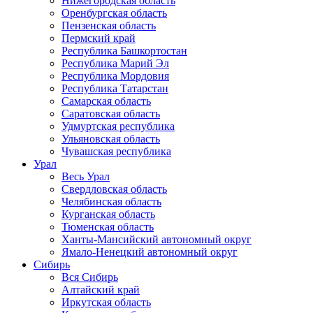
Нижегородская область
Оренбургская область
Пензенская область
Пермский край
Республика Башкортостан
Республика Марий Эл
Республика Мордовия
Республика Татарстан
Самарская область
Саратовская область
Удмуртская республика
Ульяновская область
Чувашская республика
Урал
Весь Урал
Свердловская область
Челябинская область
Курганская область
Тюменская область
Ханты-Мансийский автономный округ
Ямало-Ненецкий автономный округ
Сибирь
Вся Сибирь
Алтайский край
Иркутская область