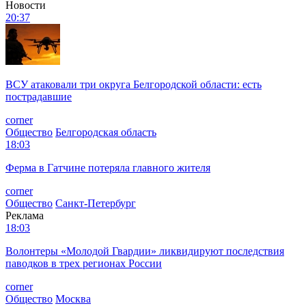
Новости
20:37
ВСУ атаковали три округа Белгородской области: есть
пострадавшие
corner
Общество
Белгородская область
18:03
Ферма в Гатчине потеряла главного жителя
corner
Общество
Санкт-Петербург
Реклама
18:03
Волонтеры «Молодой Гвардии» ликвидируют последствия
паводков в трех регионах России
corner
Общество
Москва