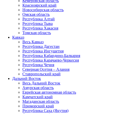
Кемеровская область
Красноярский край
Новосибирская область
Омская область
Республика Алтай
Республика Тыва
Республика Хакасия
Томская область
Кавказ
Весь Кавказ
Республика Дагестан
Республика Ингушетия
Республика Кабардино-Балкария
Республика Карачаево-Черкесия
Республика Чечня
Северная Осетия – Алания
Ставропольский край
Дальний Восток
Весь Дальний Восток
Амурская область
Еврейская автономная область
Камчатский край
Магаданская область
Приморский край
Республика Саха (Якутия)