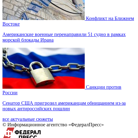
Конфликт на Ближнем
Востоке
Американские военные перенаправили 51 судно в рамках
морской блокады Ирана
Санкции против
России
Сенатор США пригрозил американцам обнищанием из-за
новых антироссийских пошлин
все актуальные сюжеты
© Информационное агентство «ФедералПресс»