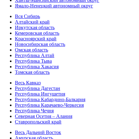
Ханты-Мансийский автономный округ
Ямало-Ненецкий автономный округ
Вся Сибирь
Алтайский край
Иркутская область
Кемеровская область
Красноярский край
Новосибирская область
Омская область
Республика Алтай
Республика Тыва
Республика Хакасия
Томская область
Весь Кавказ
Республика Дагестан
Республика Ингушетия
Республика Кабардино-Балкария
Республика Карачаево-Черкесия
Республика Чечня
Северная Осетия – Алания
Ставропольский край
Весь Дальний Восток
Амурская область