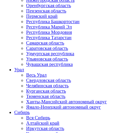
Нижегородская область
Оренбургская область
Пензенская область
Пермский край
Республика Башкортостан
Республика Марий Эл
Республика Мордовия
Республика Татарстан
Самарская область
Саратовская область
Удмуртская республика
Ульяновская область
Чувашская республика
Урал
Весь Урал
Свердловская область
Челябинская область
Курганская область
Тюменская область
Ханты-Мансийский автономный округ
Ямало-Ненецкий автономный округ
Сибирь
Вся Сибирь
Алтайский край
Иркутская область