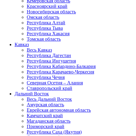
Кемеровская область
Красноярский край
Новосибирская область
Омская область
Республика Алтай
Республика Тыва
Республика Хакасия
Томская область
Кавказ
Весь Кавказ
Республика Дагестан
Республика Ингушетия
Республика Кабардино-Балкария
Республика Карачаево-Черкесия
Республика Чечня
Северная Осетия – Алания
Ставропольский край
Дальний Восток
Весь Дальний Восток
Амурская область
Еврейская автономная область
Камчатский край
Магаданская область
Приморский край
Республика Саха (Якутия)