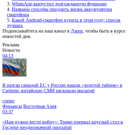
3.
WhatsApp выпустил долгожданную функцию
4.
Названы способы продлить жизнь аккумулятора
смартфона
5.
Какой Android-смартфон купить в этом году: список
лучших
Подписывайтесь на наш канал в
Дзене
, чтобы быть в курсе
новостей дня.
Реклама
Новости
04:13
В разгар санкций ЕС у России нашли «золотой тайник» в
Сибири: китайские СМИ раскрыли масштаб
corner
Финансы
Восточная Азия
03:37
«Нам нужно вести войну»: Трамп прервал круглый стол в
Госдепе неоднозначной просьбой