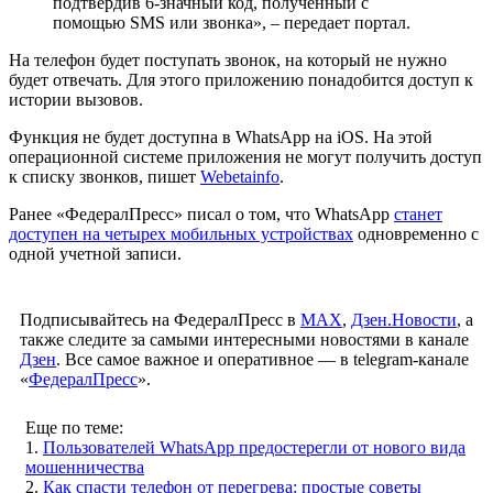
подтвердив 6-значный код, полученный с
помощью SMS или звонка», – передает портал.
На телефон будет поступать звонок, на который не нужно
будет отвечать. Для этого приложению понадобится доступ к
истории вызовов.
Функция не будет доступна в WhatsApp на iOS. На этой
операционной системе приложения не могут получить доступ
к списку звонков, пишет
Webetainfo
.
Ранее «ФедералПресс» писал о том, что WhatsApp
станет
доступен на четырех мобильных устройствах
одновременно с
одной учетной записи.
Подписывайтесь на ФедералПресс в
МАХ
,
Дзен.Новости
, а
также следите за самыми интересными новостями в канале
Дзен
. Все самое важное и оперативное — в telegram-канале
«
ФедералПресс
».
Еще по теме:
1.
Пользователей WhatsApp предостерегли от нового вида
мошенничества
2.
Как спасти телефон от перегрева: простые советы