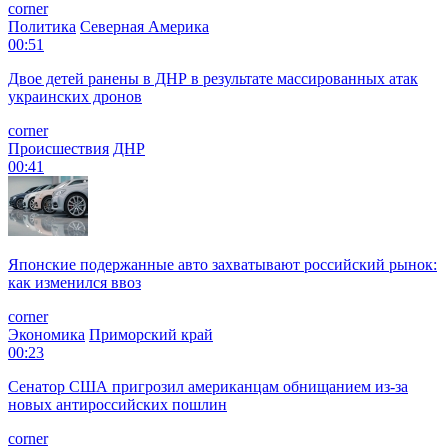
corner
Политика
Северная Америка
00:51
Двое детей ранены в ДНР в результате массированных атак
украинских дронов
corner
Происшествия
ДНР
00:41
Японские подержанные авто захватывают российский рынок:
как изменился ввоз
corner
Экономика
Приморский край
00:23
Сенатор США пригрозил американцам обнищанием из-за
новых антироссийских пошлин
corner