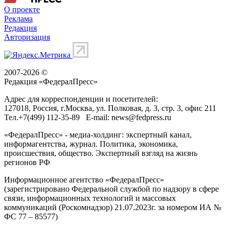
О проекте
Реклама
Редакция
Авторизация
2007-2026 ©
Редакция «
ФедералПресс
»
Адрес для корреспонденции и посетителей:
127018
, Россия, г.
Москва
,
ул. Полковая, д. 3, стр. 3
, офис 211
Тел.
+7(499) 112-35-89
E-mail:
news@fedpress.ru
«ФедералПресс» - медиа-холдинг: экспертный канал,
информагентства, журнал. Политика, экономика,
происшествия, общество. Экспертный взгляд на жизнь
регионов РФ
Информационное агентство «ФедералПресс»
(зарегистрировано Федеральной службой по надзору в сфере
связи, информационных технологий и массовых
коммуникаций (Роскомнадзор) 21.07.2023г. за номером ИА №
ФС 77 – 85577)