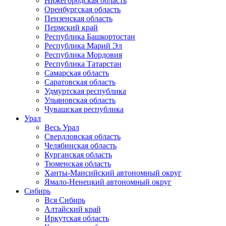
Нижегородская область
Оренбургская область
Пензенская область
Пермский край
Республика Башкортостан
Республика Марий Эл
Республика Мордовия
Республика Татарстан
Самарская область
Саратовская область
Удмуртская республика
Ульяновская область
Чувашская республика
Урал
Весь Урал
Свердловская область
Челябинская область
Курганская область
Тюменская область
Ханты-Мансийский автономный округ
Ямало-Ненецкий автономный округ
Сибирь
Вся Сибирь
Алтайский край
Иркутская область