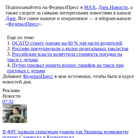
Подписывайтесь на ФедералПресс в
МАХ
,
Дзен.Новости
, а
также следите за самыми интересными новостями в канале
Дзен
. Все самое важное и оперативное — в telegram-канале
«
ФедералПресс
».
Еще по теме:
1.
ОСАГО станет дороже на 60 % для части водителей
2.
Россиян предупредили о волне нелегальных таксистов
3.
Российские власти возмутила стоимость поездки на
такси с детьми
4.
Путин призвал решить вопрос тарифов на такси при
поездках с детьми
Добавьте
ФедералПресс
в мои источники, чтобы быть в курсе
новостей дня.
Реклама
Новости
07:32
В ФРГ назвали серьезным ударом для Украины возможную
потерю Славянска и Краматорска