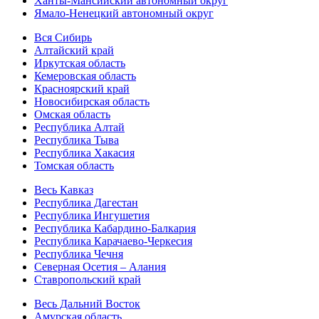
Ханты-Мансийский автономный округ
Ямало-Ненецкий автономный округ
Вся Сибирь
Алтайский край
Иркутская область
Кемеровская область
Красноярский край
Новосибирская область
Омская область
Республика Алтай
Республика Тыва
Республика Хакасия
Томская область
Весь Кавказ
Республика Дагестан
Республика Ингушетия
Республика Кабардино-Балкария
Республика Карачаево-Черкесия
Республика Чечня
Северная Осетия – Алания
Ставропольский край
Весь Дальний Восток
Амурская область