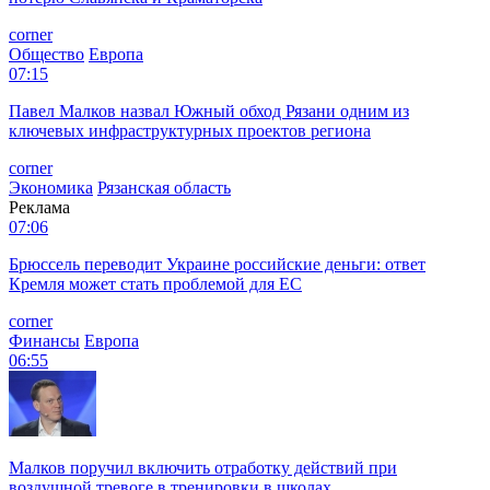
corner
Общество
Европа
07:15
Павел Малков назвал Южный обход Рязани одним из
ключевых инфраструктурных проектов региона
corner
Экономика
Рязанская область
Реклама
07:06
Брюссель переводит Украине российские деньги: ответ
Кремля может стать проблемой для EC
corner
Финансы
Европа
06:55
Малков поручил включить отработку действий при
воздушной тревоге в тренировки в школах