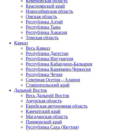
Кемеровская область
Красноярский край
Новосибирская область
Омская область
Республика Алтай
Республика Тыва
Республика Хакасия
Томская область
Кавказ
Весь Кавказ
Республика Дагестан
Республика Ингушетия
Республика Кабардино-Балкария
Республика Карачаево-Черкесия
Республика Чечня
Северная Осетия – Алания
Ставропольский край
Дальний Восток
Весь Дальний Восток
Амурская область
Еврейская автономная область
Камчатский край
Магаданская область
Приморский край
Республика Саха (Якутия)