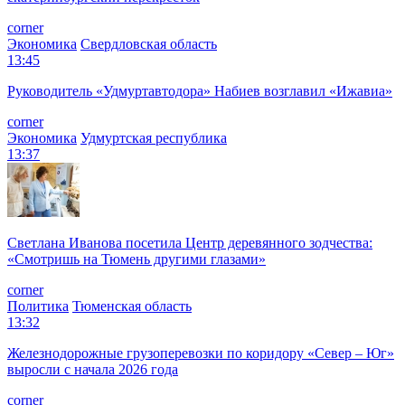
corner
Экономика
Свердловская область
13:45
Руководитель «Удмуртавтодора» Набиев возглавил «Ижавиа»
corner
Экономика
Удмуртская республика
13:37
Светлана Иванова посетила Центр деревянного зодчества:
«Смотришь на Тюмень другими глазами»
corner
Политика
Тюменская область
13:32
Железнодорожные грузоперевозки по коридору «Север – Юг»
выросли с начала 2026 года
corner