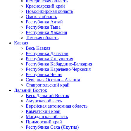
Кемеровская область
Красноярский край
Новосибирская область
Омская область
Республика Алтай
Республика Тыва
Республика Хакасия
Томская область
Кавказ
Весь Кавказ
Республика Дагестан
Республика Ингушетия
Республика Кабардино-Балкария
Республика Карачаево-Черкесия
Республика Чечня
Северная Осетия – Алания
Ставропольский край
Дальний Восток
Весь Дальний Восток
Амурская область
Еврейская автономная область
Камчатский край
Магаданская область
Приморский край
Республика Саха (Якутия)