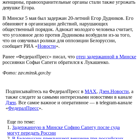
женщины, правоохранительные органы стали также угрожать
девушке Егора.
В Минске 5 мая был задержан 20-летний Егор Дудников. Его
обвиняют в организации действий, нарушающих
общественный порядок. Адвокат молодого человека считает,
что уголовное дело против Дудникова возбудили из-за того,
что он озвучивал ролики для оппозиции Белоруссии,
сообщает РИА «
Новости
».
Ранее «ФедералПресс» писал, что
отец задержанной в Минске
россиянки Софьи Сапеги обратился к Лукашенко.
Фото: zav.minsk.gov.by
Подписывайтесь на ФедералПресс в
МАХ
,
Дзен.Новости
, а
также следите за самыми интересными новостями в канале
Дзен
. Все самое важное и оперативное — в telegram-канале
«
ФедералПресс
».
Еще по теме:
1.
Задержанную в Минске Софию Сапегу после суда
могут передать России
2.
В Белоруссии прекращают вещание три российских