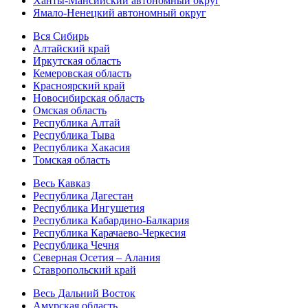
Ханты-Мансийский автономный округ
Ямало-Ненецкий автономный округ
Вся Сибирь
Алтайский край
Иркутская область
Кемеровская область
Красноярский край
Новосибирская область
Омская область
Республика Алтай
Республика Тыва
Республика Хакасия
Томская область
Весь Кавказ
Республика Дагестан
Республика Ингушетия
Республика Кабардино-Балкария
Республика Карачаево-Черкесия
Республика Чечня
Северная Осетия – Алания
Ставропольский край
Весь Дальний Восток
Амурская область