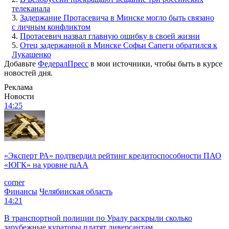
телеканала
3.
Задержание Протасевича в Минске могло быть связано
с личным конфликтом
4.
Протасевич назвал главную ошибку в своей жизни
5.
Отец задержанной в Минске Софьи Сапеги обратился к
Лукашенко
Добавьте
ФедералПресс
в мои источники, чтобы быть в курсе
новостей дня.
Реклама
Новости
14:25
«Эксперт РА» подтвердил рейтинг кредитоспособности ПАО
«ЮГК» на уровне ruAА
corner
Финансы
Челябинская область
14:21
В транспортной полиции по Уралу раскрыли сколько
зарубежные кураторы платят диверсантам