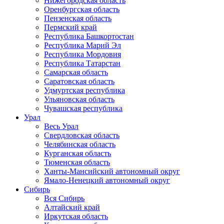
Нижегородская область
Оренбургская область
Пензенская область
Пермский край
Республика Башкортостан
Республика Марий Эл
Республика Мордовия
Республика Татарстан
Самарская область
Саратовская область
Удмуртская республика
Ульяновская область
Чувашская республика
Урал
Весь Урал
Свердловская область
Челябинская область
Курганская область
Тюменская область
Ханты-Мансийский автономный округ
Ямало-Ненецкий автономный округ
Сибирь
Вся Сибирь
Алтайский край
Иркутская область