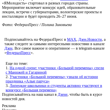
«ЯМолодость» стартовал в разных городах страны.
Мероприятие включает конкурс идей, образовательные
лекции, встречи с губернаторами, волонтерские проекты и
инсталляции и будет проходить 26–27 июня.
Фото: ФедералПресс / Полина Зиновьева
Подписывайтесь на ФедералПресс в
МАХ
,
Дзен.Новости
, а
также следите за самыми интересными новостями в канале
Дзен
. Все самое важное и оперативное — в telegram-канале
«
ФедералПресс
».
Еще по теме:
1.
На одной сцене: участники «Большой перемены» спели
с Манижей и Гагариной
2.
Участники «Большой перемены» узнали об истории
праздника «Алые паруса»
3.
Липецкие школьники и студенты активно участвуют в
конкурсе «Большая перемена»
Подписывайтесь на наш канал в
Дзене
, чтобы быть в курсе
новостей дня.
Реклама