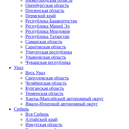
Нижегородская область
Оренбургская область
Пензенская область
Пермский край
Республика Башкортостан
Республика Марий Эл
Республика Мордовия
Республика Татарстан
Самарская область
Саратовская область
Удмуртская республика
Ульяновская область
Чувашская республика
Урал
Весь Урал
Свердловская область
Челябинская область
Курганская область
Тюменская область
Ханты-Мансийский автономный округ
Ямало-Ненецкий автономный округ
Сибирь
Вся Сибирь
Алтайский край
Иркутская область