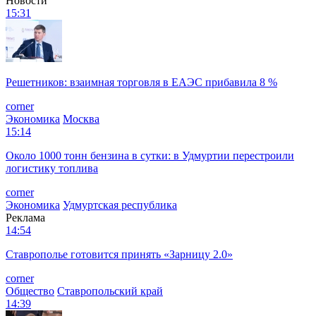
Новости
15:31
Решетников: взаимная торговля в ЕАЭС прибавила 8 %
corner
Экономика
Москва
15:14
Около 1000 тонн бензина в сутки: в Удмуртии перестроили
логистику топлива
corner
Экономика
Удмуртская республика
Реклама
14:54
Ставрополье готовится принять «Зарницу 2.0»
corner
Общество
Ставропольский край
14:39