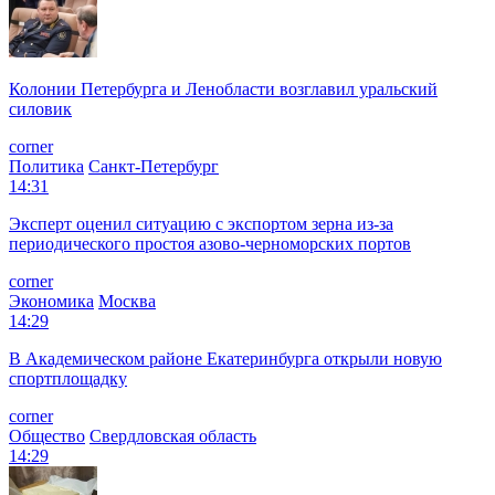
Колонии Петербурга и Ленобласти возглавил уральский
силовик
corner
Политика
Санкт-Петербург
14:31
Эксперт оценил ситуацию с экспортом зерна из-за
периодического простоя азово-черноморских портов
corner
Экономика
Москва
14:29
В Академическом районе Екатеринбурга открыли новую
спортплощадку
corner
Общество
Свердловская область
14:29