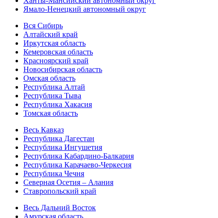
Ханты-Мансийский автономный округ
Ямало-Ненецкий автономный округ
Вся Сибирь
Алтайский край
Иркутская область
Кемеровская область
Красноярский край
Новосибирская область
Омская область
Республика Алтай
Республика Тыва
Республика Хакасия
Томская область
Весь Кавказ
Республика Дагестан
Республика Ингушетия
Республика Кабардино-Балкария
Республика Карачаево-Черкесия
Республика Чечня
Северная Осетия – Алания
Ставропольский край
Весь Дальний Восток
Амурская область