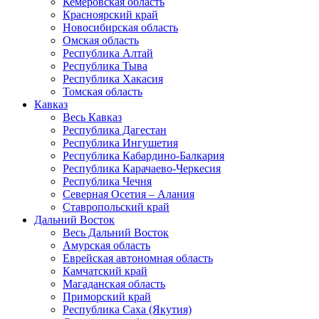
Кемеровская область
Красноярский край
Новосибирская область
Омская область
Республика Алтай
Республика Тыва
Республика Хакасия
Томская область
Кавказ
Весь Кавказ
Республика Дагестан
Республика Ингушетия
Республика Кабардино-Балкария
Республика Карачаево-Черкесия
Республика Чечня
Северная Осетия – Алания
Ставропольский край
Дальний Восток
Весь Дальний Восток
Амурская область
Еврейская автономная область
Камчатский край
Магаданская область
Приморский край
Республика Саха (Якутия)