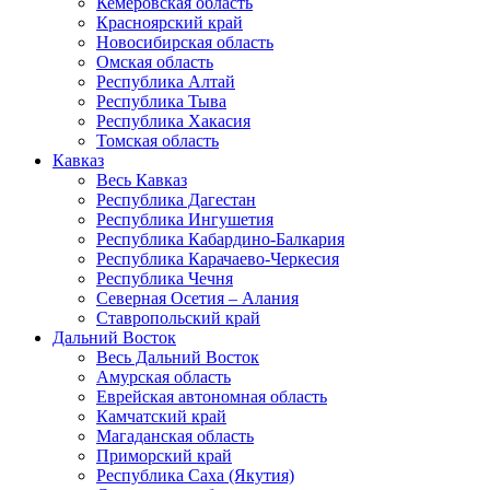
Кемеровская область
Красноярский край
Новосибирская область
Омская область
Республика Алтай
Республика Тыва
Республика Хакасия
Томская область
Кавказ
Весь Кавказ
Республика Дагестан
Республика Ингушетия
Республика Кабардино-Балкария
Республика Карачаево-Черкесия
Республика Чечня
Северная Осетия – Алания
Ставропольский край
Дальний Восток
Весь Дальний Восток
Амурская область
Еврейская автономная область
Камчатский край
Магаданская область
Приморский край
Республика Саха (Якутия)