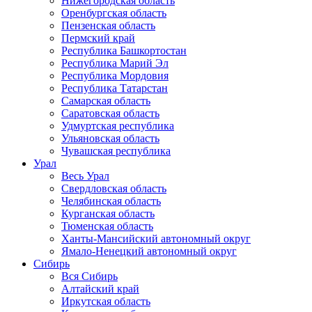
Нижегородская область
Оренбургская область
Пензенская область
Пермский край
Республика Башкортостан
Республика Марий Эл
Республика Мордовия
Республика Татарстан
Самарская область
Саратовская область
Удмуртская республика
Ульяновская область
Чувашская республика
Урал
Весь Урал
Свердловская область
Челябинская область
Курганская область
Тюменская область
Ханты-Мансийский автономный округ
Ямало-Ненецкий автономный округ
Сибирь
Вся Сибирь
Алтайский край
Иркутская область