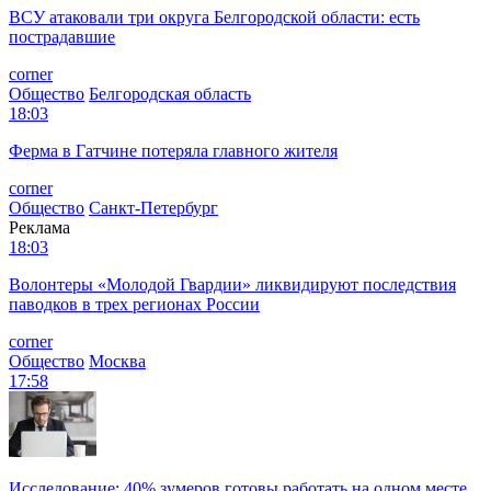
ВСУ атаковали три округа Белгородской области: есть
пострадавшие
corner
Общество
Белгородская область
18:03
Ферма в Гатчине потеряла главного жителя
corner
Общество
Санкт-Петербург
Реклама
18:03
Волонтеры «Молодой Гвардии» ликвидируют последствия
паводков в трех регионах России
corner
Общество
Москва
17:58
Исследование: 40% зумеров готовы работать на одном месте