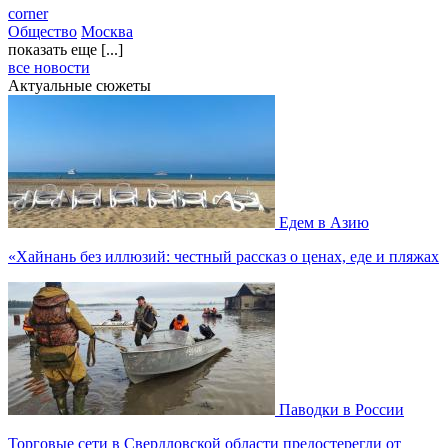
corner
Общество
Москва
показать еще [...]
все новости
Актуальные сюжеты
Едем в Азию
«Хайнань без иллюзий: честный рассказ о ценах, еде и пляжах
Паводки в России
Торговые сети в Свердловской области предостерегли от