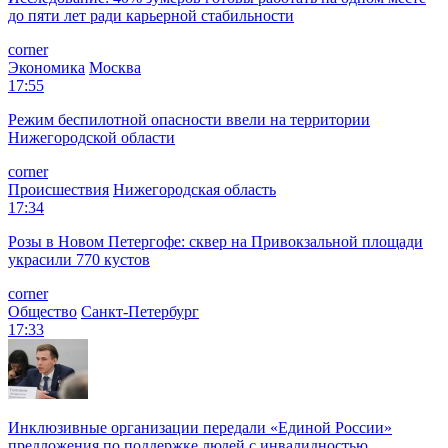
до пяти лет ради карьерной стабильности
corner
Экономика
Москва
17:55
Режим беспилотной опасности ввели на территории
Нижегородской области
corner
Происшествия
Нижегородская область
17:34
Розы в Новом Петергофе: сквер на Привокзальной площади
украсили 770 кустов
corner
Общество
Санкт-Петербург
17:33
Инклюзивные организации передали «Единой России»
предложения по поддержке людей с инвалидностью