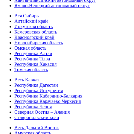
Ханты-Мансийский автономный округ
Ямало-Ненецкий автономный округ
Вся Сибирь
Алтайский край
Иркутская область
Кемеровская область
Красноярский край
Новосибирская область
Омская область
Республика Алтай
Республика Тыва
Республика Хакасия
Томская область
Весь Кавказ
Республика Дагестан
Республика Ингушетия
Республика Кабардино-Балкария
Республика Карачаево-Черкесия
Республика Чечня
Северная Осетия – Алания
Ставропольский край
Весь Дальний Восток
Амурская область