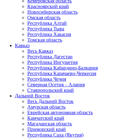
Кемеровская область
Красноярский край
Новосибирская область
Омская область
Республика Алтай
Республика Тыва
Республика Хакасия
Томская область
Кавказ
Весь Кавказ
Республика Дагестан
Республика Ингушетия
Республика Кабардино-Балкария
Республика Карачаево-Черкесия
Республика Чечня
Северная Осетия – Алания
Ставропольский край
Дальний Восток
Весь Дальний Восток
Амурская область
Еврейская автономная область
Камчатский край
Магаданская область
Приморский край
Республика Саха (Якутия)