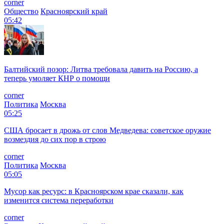
corner
Общество
Красноярский край
05:42
Балтийский позор: Литва требовала давить на Россию, а
теперь умоляет КНР о помощи
corner
Политика
Москва
05:25
США бросает в дрожь от слов Медведева: советское оружие
возмездия до сих пор в строю
corner
Политика
Москва
05:05
Мусор как ресурс: в Красноярском крае сказали, как
изменится система переработки
corner