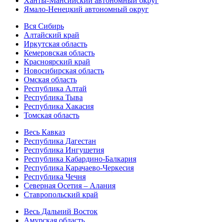
Ханты-Мансийский автономный округ
Ямало-Ненецкий автономный округ
Вся Сибирь
Алтайский край
Иркутская область
Кемеровская область
Красноярский край
Новосибирская область
Омская область
Республика Алтай
Республика Тыва
Республика Хакасия
Томская область
Весь Кавказ
Республика Дагестан
Республика Ингушетия
Республика Кабардино-Балкария
Республика Карачаево-Черкесия
Республика Чечня
Северная Осетия – Алания
Ставропольский край
Весь Дальний Восток
Амурская область