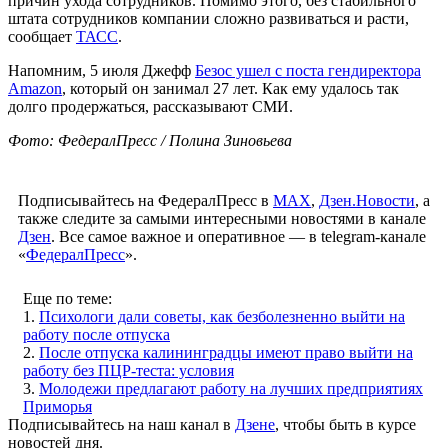
причин ухода сотрудников. Помимо этого, без стабильного
штата сотрудников компании сложно развиваться и расти,
сообщает
ТАСС
.
Напомним, 5 июля Джефф
Безос ушел с поста гендиректора
Amazon
, который он занимал 27 лет. Как ему удалось так
долго продержаться, рассказывают СМИ.
Фото: ФедералПресс / Полина Зиновьева
Подписывайтесь на ФедералПресс в
МАХ
,
Дзен.Новости
, а
также следите за самыми интересными новостями в канале
Дзен
. Все самое важное и оперативное — в telegram-канале
«
ФедералПресс
».
Еще по теме:
1.
Психологи дали советы, как безболезненно выйти на
работу после отпуска
2.
После отпуска калининградцы имеют право выйти на
работу без ПЦР-теста: условия
3.
Молодежи предлагают работу на лучших предприятиях
Приморья
Подписывайтесь на наш канал в
Дзене
, чтобы быть в курсе
новостей дня.