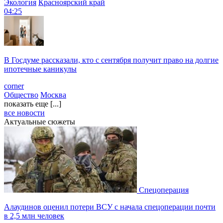
Экология
Красноярский край
04:25
В Госдуме рассказали, кто с сентября получит право на долгие
ипотечные каникулы
corner
Общество
Москва
показать еще [...]
все новости
Актуальные сюжеты
Спецоперация
Алаудинов оценил потери ВСУ с начала спецоперации почти
в 2,5 млн человек