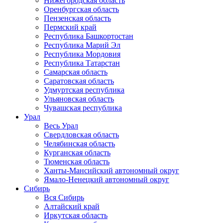
Нижегородская область
Оренбургская область
Пензенская область
Пермский край
Республика Башкортостан
Республика Марий Эл
Республика Мордовия
Республика Татарстан
Самарская область
Саратовская область
Удмуртская республика
Ульяновская область
Чувашская республика
Урал
Весь Урал
Свердловская область
Челябинская область
Курганская область
Тюменская область
Ханты-Мансийский автономный округ
Ямало-Ненецкий автономный округ
Сибирь
Вся Сибирь
Алтайский край
Иркутская область