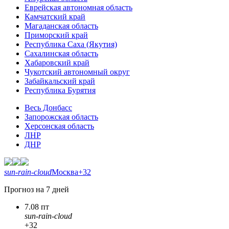
Еврейская автономная область
Камчатский край
Магаданская область
Приморский край
Республика Саха (Якутия)
Сахалинская область
Хабаровский край
Чукотский автономный округ
Забайкальский край
Республика Бурятия
Весь Донбасс
Запорожская область
Херсонская область
ЛНР
ДНР
sun-rain-cloud
Москва
+32
Прогноз на 7 дней
7.08 пт
sun-rain-cloud
+32