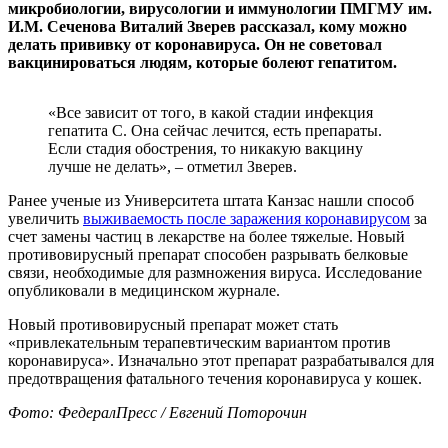
микробиологии, вирусологии и иммунологии ПМГМУ им.
И.М. Сеченова Виталий Зверев рассказал, кому можно
делать прививку от коронавируса. Он не советовал
вакцинироваться людям, которые болеют гепатитом.
«Все зависит от того, в какой стадии инфекция
гепатита С. Она сейчас лечится, есть препараты.
Если стадия обострения, то никакую вакцину
лучше не делать», – отметил Зверев.
Ранее ученые из Университета штата Канзас нашли способ
увеличить
выживаемость после заражения коронавирусом
за
счет замены частиц в лекарстве на более тяжелые. Новый
противовирусный препарат способен разрывать белковые
связи, необходимые для размножения вируса. Исследование
опубликовали в медицинском журнале.
Новый противовирусный препарат может стать
«привлекательным терапевтическим вариантом против
коронавируса». Изначально этот препарат разрабатывался для
предотвращения фатального течения коронавируса у кошек.
Фото: ФедералПресс / Евгений Поторочин