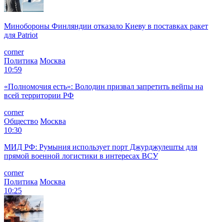
Минобороны Финляндии отказало Киеву в поставках ракет
для Patriot
corner
Политика
Москва
10:59
«Полномочия есть»: Володин призвал запретить вейпы на
всей территории РФ
corner
Общество
Москва
10:30
МИД РФ: Румыния использует порт Джурджулешты для
прямой военной логистики в интересах ВСУ
corner
Политика
Москва
10:25