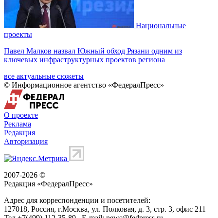
Национальные
проекты
Павел Малков назвал Южный обход Рязани одним из
ключевых инфраструктурных проектов региона
все актуальные сюжеты
© Информационное агентство «ФедералПресс»
О проекте
Реклама
Редакция
Авторизация
2007-2026 ©
Редакция «
ФедералПресс
»
Адрес для корреспонденции и посетителей:
127018
, Россия, г.
Москва
,
ул. Полковая, д. 3, стр. 3
, офис 211
Тел.
+7(499) 112-35-89
E-mail:
news@fedpress.ru