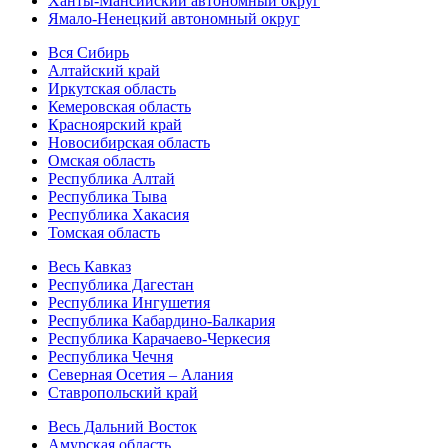
Ханты-Мансийский автономный округ
Ямало-Ненецкий автономный округ
Вся Сибирь
Алтайский край
Иркутская область
Кемеровская область
Красноярский край
Новосибирская область
Омская область
Республика Алтай
Республика Тыва
Республика Хакасия
Томская область
Весь Кавказ
Республика Дагестан
Республика Ингушетия
Республика Кабардино-Балкария
Республика Карачаево-Черкесия
Республика Чечня
Северная Осетия – Алания
Ставропольский край
Весь Дальний Восток
Амурская область