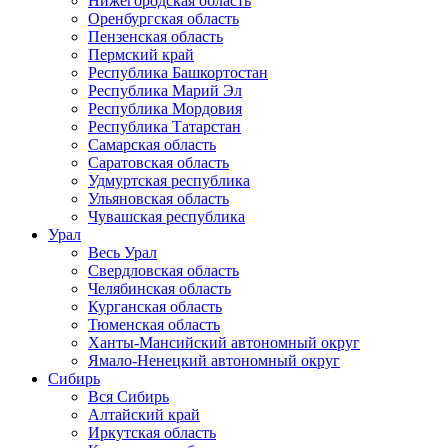
Нижегородская область
Оренбургская область
Пензенская область
Пермский край
Республика Башкортостан
Республика Марий Эл
Республика Мордовия
Республика Татарстан
Самарская область
Саратовская область
Удмуртская республика
Ульяновская область
Чувашская республика
Урал
Весь Урал
Свердловская область
Челябинская область
Курганская область
Тюменская область
Ханты-Мансийский автономный округ
Ямало-Ненецкий автономный округ
Сибирь
Вся Сибирь
Алтайский край
Иркутская область