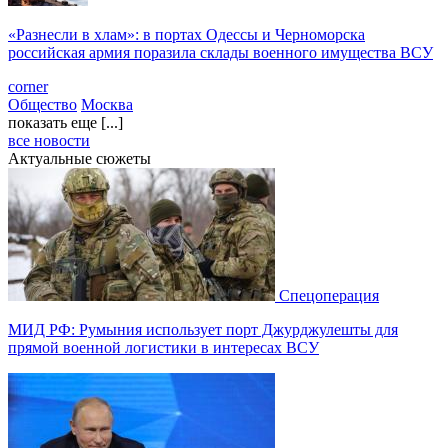
«Разнесли в хлам»: в портах Одессы и Черноморска
российская армия поразила склады военного имущества ВСУ
corner
Общество
Москва
показать еще [...]
все новости
Актуальные сюжеты
Спецоперация
МИД РФ: Румыния использует порт Джурджулешты для
прямой военной логистики в интересах ВСУ