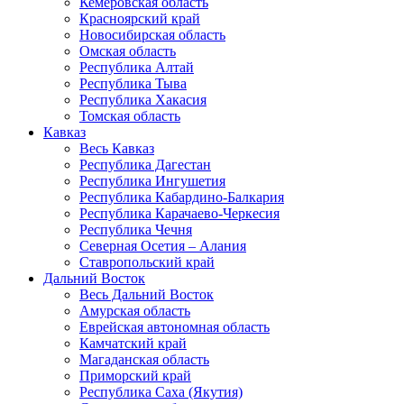
Кемеровская область
Красноярский край
Новосибирская область
Омская область
Республика Алтай
Республика Тыва
Республика Хакасия
Томская область
Кавказ
Весь Кавказ
Республика Дагестан
Республика Ингушетия
Республика Кабардино-Балкария
Республика Карачаево-Черкесия
Республика Чечня
Северная Осетия – Алания
Ставропольский край
Дальний Восток
Весь Дальний Восток
Амурская область
Еврейская автономная область
Камчатский край
Магаданская область
Приморский край
Республика Саха (Якутия)