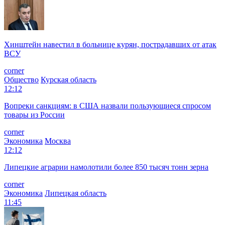
Хинштейн навестил в больнице курян, пострадавших от атак
ВСУ
corner
Общество
Курская область
12:12
Вопреки санкциям: в США назвали пользующиеся спросом
товары из России
corner
Экономика
Москва
12:12
Липецкие аграрии намолотили более 850 тысяч тонн зерна
corner
Экономика
Липецкая область
11:45