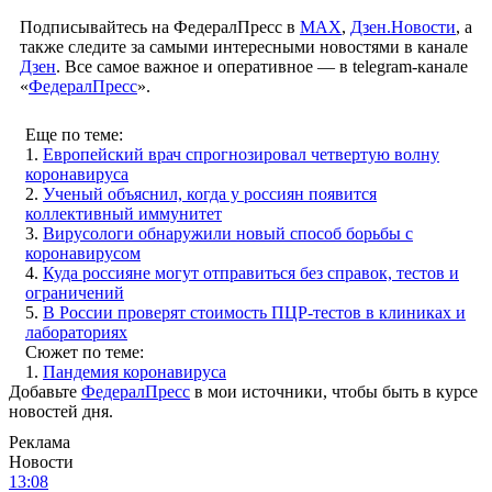
Подписывайтесь на ФедералПресс в
МАХ
,
Дзен.Новости
, а
также следите за самыми интересными новостями в канале
Дзен
. Все самое важное и оперативное — в telegram-канале
«
ФедералПресс
».
Еще по теме:
1.
Европейский врач спрогнозировал четвертую волну
коронавируса
2.
Ученый объяснил, когда у россиян появится
коллективный иммунитет
3.
Вирусологи обнаружили новый способ борьбы с
коронавирусом
4.
Куда россияне могут отправиться без справок, тестов и
ограничений
5.
В России проверят стоимость ПЦР-тестов в клиниках и
лабораториях
Сюжет по теме:
1.
Пандемия коронавируса
Добавьте
ФедералПресс
в мои источники, чтобы быть в курсе
новостей дня.
Реклама
Новости
13:08