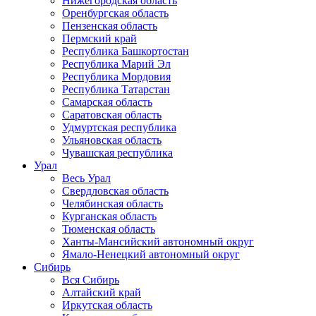
Нижегородская область
Оренбургская область
Пензенская область
Пермский край
Республика Башкортостан
Республика Марий Эл
Республика Мордовия
Республика Татарстан
Самарская область
Саратовская область
Удмуртская республика
Ульяновская область
Чувашская республика
Урал
Весь Урал
Свердловская область
Челябинская область
Курганская область
Тюменская область
Ханты-Мансийский автономный округ
Ямало-Ненецкий автономный округ
Сибирь
Вся Сибирь
Алтайский край
Иркутская область