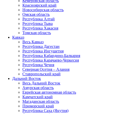
Кемеровская область
Красноярский край
Новосибирская область
Омская область
Республика Алтай
Республика Тыва
Республика Хакасия
Томская область
Кавказ
Весь Кавказ
Республика Дагестан
Республика Ингушетия
Республика Кабардино-Балкария
Республика Карачаево-Черкесия
Республика Чечня
Северная Осетия – Алания
Ставропольский край
Дальний Восток
Весь Дальний Восток
Амурская область
Еврейская автономная область
Камчатский край
Магаданская область
Приморский край
Республика Саха (Якутия)