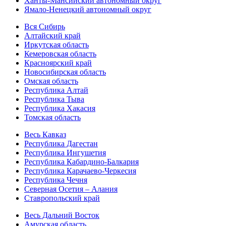
Ханты-Мансийский автономный округ
Ямало-Ненецкий автономный округ
Вся Сибирь
Алтайский край
Иркутская область
Кемеровская область
Красноярский край
Новосибирская область
Омская область
Республика Алтай
Республика Тыва
Республика Хакасия
Томская область
Весь Кавказ
Республика Дагестан
Республика Ингушетия
Республика Кабардино-Балкария
Республика Карачаево-Черкесия
Республика Чечня
Северная Осетия – Алания
Ставропольский край
Весь Дальний Восток
Амурская область