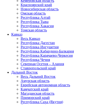
Кемеровская область
Красноярский край
Новосибирская область
Омская область
Республика Алтай
Республика Тыва
Республика Хакасия
Томская область
Кавказ
Весь Кавказ
Республика Дагестан
Республика Ингушетия
Республика Кабардино-Балкария
Республика Карачаево-Черкесия
Республика Чечня
Северная Осетия – Алания
Ставропольский край
Дальний Восток
Весь Дальний Восток
Амурская область
Еврейская автономная область
Камчатский край
Магаданская область
Приморский край
Республика Саха (Якутия)