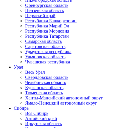
Нижегородская область
Оренбургская область
Пензенская область
Пермский край
Республика Башкортостан
Республика Марий Эл
Республика Мордовия
Республика Татарстан
Самарская область
Саратовская область
Удмуртская республика
Ульяновская область
Чувашская республика
Урал
Весь Урал
Свердловская область
Челябинская область
Курганская область
Тюменская область
Ханты-Мансийский автономный округ
Ямало-Ненецкий автономный округ
Сибирь
Вся Сибирь
Алтайский край
Иркутская область