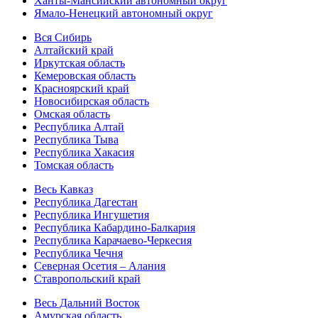
Ханты-Мансийский автономный округ
Ямало-Ненецкий автономный округ
Вся Сибирь
Алтайский край
Иркутская область
Кемеровская область
Красноярский край
Новосибирская область
Омская область
Республика Алтай
Республика Тыва
Республика Хакасия
Томская область
Весь Кавказ
Республика Дагестан
Республика Ингушетия
Республика Кабардино-Балкария
Республика Карачаево-Черкесия
Республика Чечня
Северная Осетия – Алания
Ставропольский край
Весь Дальний Восток
Амурская область