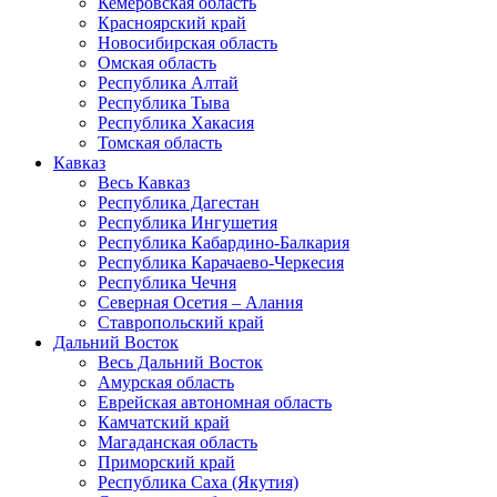
Кемеровская область
Красноярский край
Новосибирская область
Омская область
Республика Алтай
Республика Тыва
Республика Хакасия
Томская область
Кавказ
Весь Кавказ
Республика Дагестан
Республика Ингушетия
Республика Кабардино-Балкария
Республика Карачаево-Черкесия
Республика Чечня
Северная Осетия – Алания
Ставропольский край
Дальний Восток
Весь Дальний Восток
Амурская область
Еврейская автономная область
Камчатский край
Магаданская область
Приморский край
Республика Саха (Якутия)