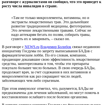
разговоре с журналистами он сообщил, что это приведет к
росту числа инвалидов в стране.
«Там не только микроэлементы, витамины, но и
экстракты лекарственных трав. Это дальнейшее
развитие традиционной медицины, фитотерапии.
Это лечение лекарственными травами. Сейчас не
надо аптекарям бегать по полям, собирать травы,
сушить их и заваривать, – сказал он.
В разговоре с
NEWS.ru
Владимир Болибок
связал недавнюю
инициативу Госдумы по запрету выписывания БАДов с
фармацевтическим лобби. По его словам, компании,
продающие доказавшие свою эффективность лекарственные
средства, заинтересованы в том, чтобы эти препараты
покупало большее число больных. В свою очередь БАДы,
продолжает врач, за счет содежания в них витаминов и
микроэлементов как раз сокращают число людей,
заболевающих чем-либо серьезным.
При этом иммунолог отметил, что, разумеется, БАДы не
предназначены для лечения заболеваний, но могут помочь в
восстановлении ослабшего после болезни организма.
В четверг зампред комитета Госдумы по финансовому рынку