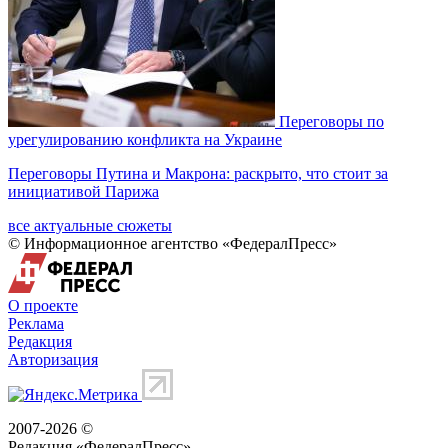
Переговоры по
урегулированию конфликта на Украине
Переговоры Путина и Макрона: раскрыто, что стоит за
инициативой Парижа
все актуальные сюжеты
© Информационное агентство «ФедералПресс»
О проекте
Реклама
Редакция
Авторизация
2007-2026 ©
Редакция «
ФедералПресс
»