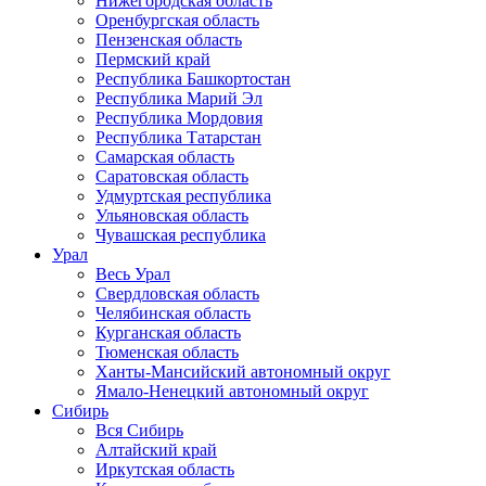
Нижегородская область
Оренбургская область
Пензенская область
Пермский край
Республика Башкортостан
Республика Марий Эл
Республика Мордовия
Республика Татарстан
Самарская область
Саратовская область
Удмуртская республика
Ульяновская область
Чувашская республика
Урал
Весь Урал
Свердловская область
Челябинская область
Курганская область
Тюменская область
Ханты-Мансийский автономный округ
Ямало-Ненецкий автономный округ
Сибирь
Вся Сибирь
Алтайский край
Иркутская область