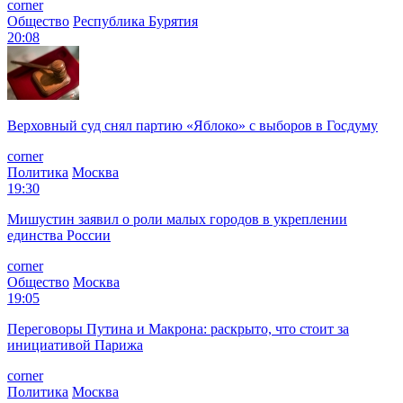
corner
Общество
Республика Бурятия
20:08
Верховный суд снял партию «Яблоко» с выборов в Госдуму
corner
Политика
Москва
19:30
Мишустин заявил о роли малых городов в укреплении
единства России
corner
Общество
Москва
19:05
Переговоры Путина и Макрона: раскрыто, что стоит за
инициативой Парижа
corner
Политика
Москва