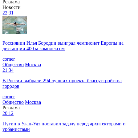
Реклама
Новости
22:31
Россиянин Илья Бородин выиграл чемпионат Европы на
дистанции 400 м комплексом
corner
Общество
Москва
21:34
В России выбрали 294 лучших проекта благоустройства
городов
corner
Общество
Москва
Реклама
20:12
Путин в Улан-Удэ поставил задачу перед архитекторами и
урбанистами