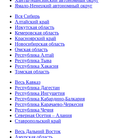
Ханты-Мансийский автономный округ
Ямало-Ненецкий автономный округ
Вся Сибирь
Алтайский край
Иркутская область
Кемеровская область
Красноярский край
Новосибирская область
Омская область
Республика Алтай
Республика Тыва
Республика Хакасия
Томская область
Весь Кавказ
Республика Дагестан
Республика Ингушетия
Республика Кабардино-Балкария
Республика Карачаево-Черкесия
Республика Чечня
Северная Осетия – Алания
Ставропольский край
Весь Дальний Восток
Амурская область