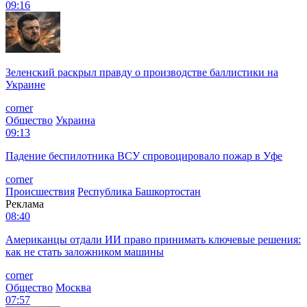
09:16
Зеленский раскрыл правду о производстве баллистики на
Украине
corner
Общество
Украина
09:13
Падение беспилотника ВСУ спровоцировало пожар в Уфе
corner
Происшествия
Республика Башкортостан
Реклама
08:40
Американцы отдали ИИ право принимать ключевые решения:
как не стать заложником машины
corner
Общество
Москва
07:57