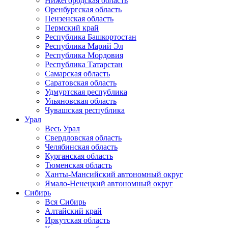
Нижегородская область
Оренбургская область
Пензенская область
Пермский край
Республика Башкортостан
Республика Марий Эл
Республика Мордовия
Республика Татарстан
Самарская область
Саратовская область
Удмуртская республика
Ульяновская область
Чувашская республика
Урал
Весь Урал
Свердловская область
Челябинская область
Курганская область
Тюменская область
Ханты-Мансийский автономный округ
Ямало-Ненецкий автономный округ
Сибирь
Вся Сибирь
Алтайский край
Иркутская область