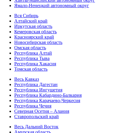
Ханты-Мансийский автономный округ
Ямало-Ненецкий автономный округ
Вся Сибирь
Алтайский край
Иркутская область
Кемеровская область
Красноярский край
Новосибирская область
Омская область
Республика Алтай
Республика Тыва
Республика Хакасия
Томская область
Весь Кавказ
Республика Дагестан
Республика Ингушетия
Республика Кабардино-Балкария
Республика Карачаево-Черкесия
Республика Чечня
Северная Осетия – Алания
Ставропольский край
Весь Дальний Восток
Амурская область