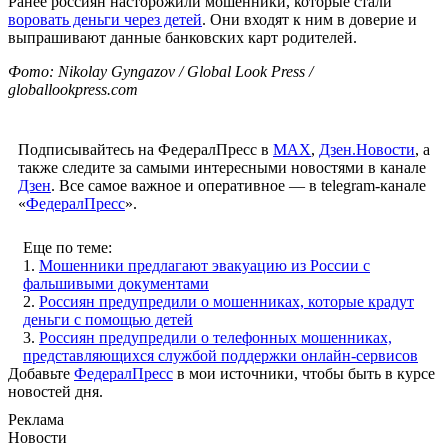
Ранее россиян насторожили мошенники, которые стали
воровать деньги через детей
. Они входят к ним в доверие и
выпрашивают данные банковских карт родителей.
Фото: Nikolay Gyngazov / Global Look Press /
globallookpress.com
Подписывайтесь на ФедералПресс в
МАХ
,
Дзен.Новости
, а
также следите за самыми интересными новостями в канале
Дзен
. Все самое важное и оперативное — в telegram-канале
«
ФедералПресс
».
Еще по теме:
1.
Мошенники предлагают эвакуацию из России с
фальшивыми документами
2.
Россиян предупредили о мошенниках, которые крадут
деньги с помощью детей
3.
Россиян предупредили о телефонных мошенниках,
представляющихся службой поддержки онлайн-сервисов
Добавьте
ФедералПресс
в мои источники, чтобы быть в курсе
новостей дня.
Реклама
Новости