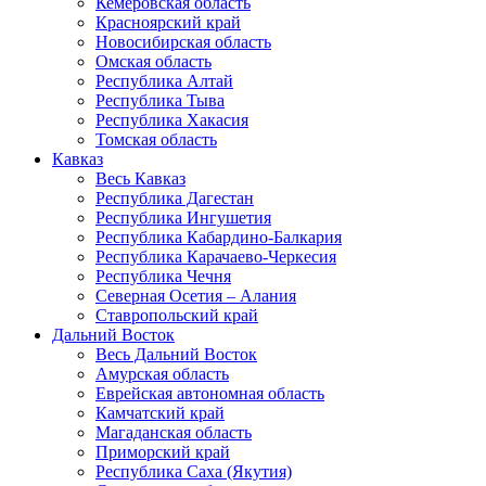
Кемеровская область
Красноярский край
Новосибирская область
Омская область
Республика Алтай
Республика Тыва
Республика Хакасия
Томская область
Кавказ
Весь Кавказ
Республика Дагестан
Республика Ингушетия
Республика Кабардино-Балкария
Республика Карачаево-Черкесия
Республика Чечня
Северная Осетия – Алания
Ставропольский край
Дальний Восток
Весь Дальний Восток
Амурская область
Еврейская автономная область
Камчатский край
Магаданская область
Приморский край
Республика Саха (Якутия)