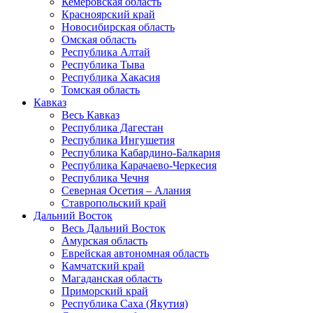
Кемеровская область
Красноярский край
Новосибирская область
Омская область
Республика Алтай
Республика Тыва
Республика Хакасия
Томская область
Кавказ
Весь Кавказ
Республика Дагестан
Республика Ингушетия
Республика Кабардино-Балкария
Республика Карачаево-Черкесия
Республика Чечня
Северная Осетия – Алания
Ставропольский край
Дальний Восток
Весь Дальний Восток
Амурская область
Еврейская автономная область
Камчатский край
Магаданская область
Приморский край
Республика Саха (Якутия)