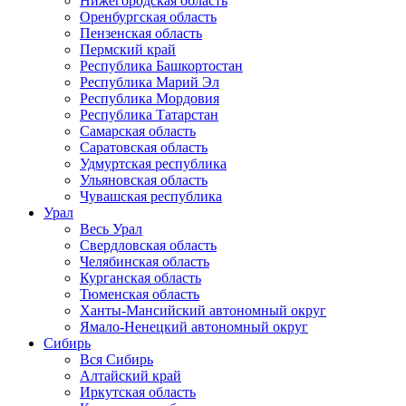
Нижегородская область
Оренбургская область
Пензенская область
Пермский край
Республика Башкортостан
Республика Марий Эл
Республика Мордовия
Республика Татарстан
Самарская область
Саратовская область
Удмуртская республика
Ульяновская область
Чувашская республика
Урал
Весь Урал
Свердловская область
Челябинская область
Курганская область
Тюменская область
Ханты-Мансийский автономный округ
Ямало-Ненецкий автономный округ
Сибирь
Вся Сибирь
Алтайский край
Иркутская область