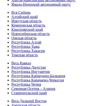
Ханты-Мансийский автономный округ
Ямало-Ненецкий автономный округ
Вся Сибирь
Алтайский край
Иркутская область
Кемеровская область
Красноярский край
Новосибирская область
Омская область
Республика Алтай
Республика Тыва
Республика Хакасия
Томская область
Весь Кавказ
Республика Дагестан
Республика Ингушетия
Республика Кабардино-Балкария
Республика Карачаево-Черкесия
Республика Чечня
Северная Осетия – Алания
Ставропольский край
Весь Дальний Восток
Амурская область