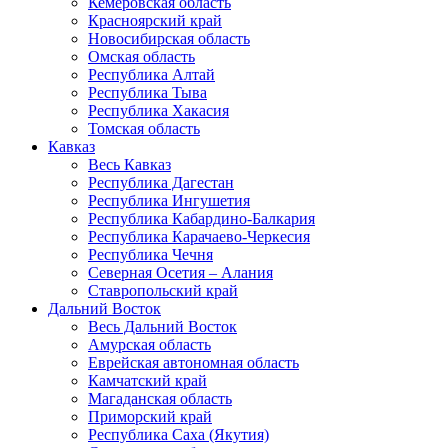
Кемеровская область
Красноярский край
Новосибирская область
Омская область
Республика Алтай
Республика Тыва
Республика Хакасия
Томская область
Кавказ
Весь Кавказ
Республика Дагестан
Республика Ингушетия
Республика Кабардино-Балкария
Республика Карачаево-Черкесия
Республика Чечня
Северная Осетия – Алания
Ставропольский край
Дальний Восток
Весь Дальний Восток
Амурская область
Еврейская автономная область
Камчатский край
Магаданская область
Приморский край
Республика Саха (Якутия)