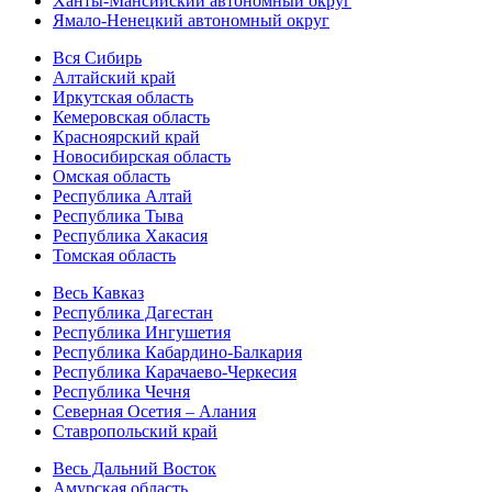
Ханты-Мансийский автономный округ
Ямало-Ненецкий автономный округ
Вся Сибирь
Алтайский край
Иркутская область
Кемеровская область
Красноярский край
Новосибирская область
Омская область
Республика Алтай
Республика Тыва
Республика Хакасия
Томская область
Весь Кавказ
Республика Дагестан
Республика Ингушетия
Республика Кабардино-Балкария
Республика Карачаево-Черкесия
Республика Чечня
Северная Осетия – Алания
Ставропольский край
Весь Дальний Восток
Амурская область