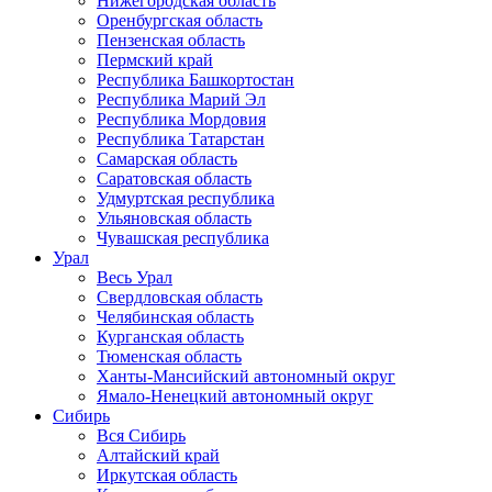
Нижегородская область
Оренбургская область
Пензенская область
Пермский край
Республика Башкортостан
Республика Марий Эл
Республика Мордовия
Республика Татарстан
Самарская область
Саратовская область
Удмуртская республика
Ульяновская область
Чувашская республика
Урал
Весь Урал
Свердловская область
Челябинская область
Курганская область
Тюменская область
Ханты-Мансийский автономный округ
Ямало-Ненецкий автономный округ
Сибирь
Вся Сибирь
Алтайский край
Иркутская область