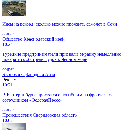
Идем на рекорд: сколько можно прождать самолет в Сочи
corner
Общество
Краснодарский край
10:24
Турецкие предприниматели призвали Украину немедленно
прекратить обстрелы судов в Черном море
corner
Экономика
Западная Азия
Реклама
10:21
В Екатеринбурге простятся с погибшим на фронте экс-
сотрудником «ФедералПресс»
corner
Происшествия
Свердловская область
10:02