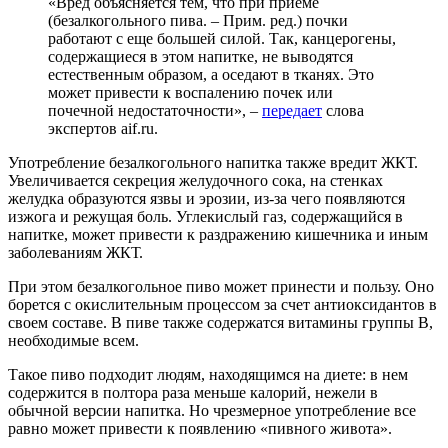
«Вред объясняется тем, что при приеме
(безалкогольного пива. – Прим. ред.) почки
работают с еще большей силой. Так, канцерогены,
содержащиеся в этом напитке, не выводятся
естественным образом, а оседают в тканях. Это
может привести к воспалению почек или
почечной недостаточности», –
передает
слова
экспертов aif.ru.
Употребление безалкогольного напитка также вредит ЖКТ.
Увеличивается секреция желудочного сока, на стенках
желудка образуются язвы и эрозии, из-за чего появляются
изжога и режущая боль. Углекислый газ, содержащийся в
напитке, может привести к раздражению кишечника и иным
заболеваниям ЖКТ.
При этом безалкогольное пиво может принести и пользу. Оно
борется с окислительным процессом за счет антиоксидантов в
своем составе. В пиве также содержатся витамины группы В,
необходимые всем.
Такое пиво подходит людям, находящимся на диете: в нем
содержится в полтора раза меньше калорий, нежели в
обычной версии напитка. Но чрезмерное употребление все
равно может привести к появлению «пивного живота».