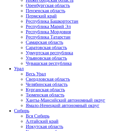
Нижегородская область
Оренбургская область
Пензенская область
Пермский край
Республика Башкортостан
Республика Марий Эл
Республика Мордовия
Республика Татарстан
Самарская область
Саратовская область
Удмуртская республика
Ульяновская область
Чувашская республика
Урал
Весь Урал
Свердловская область
Челябинская область
Курганская область
Тюменская область
Ханты-Мансийский автономный округ
Ямало-Ненецкий автономный округ
Сибирь
Вся Сибирь
Алтайский край
Иркутская область