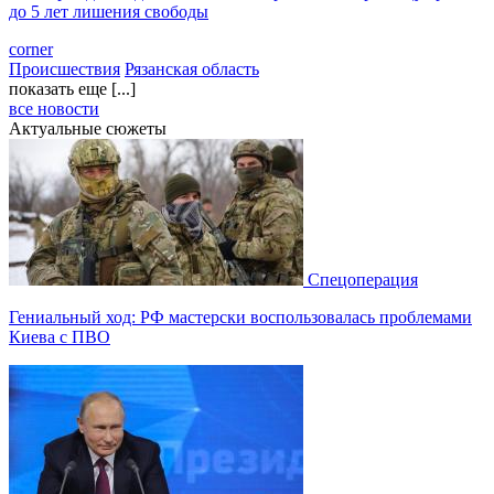
до 5 лет лишения свободы
corner
Происшествия
Рязанская область
показать еще [...]
все новости
Актуальные сюжеты
Спецоперация
Гениальный ход: РФ мастерски воспользовалась проблемами
Киева с ПВО