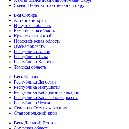
Ханты-Мансийский автономный округ
Ямало-Ненецкий автономный округ
Вся Сибирь
Алтайский край
Иркутская область
Кемеровская область
Красноярский край
Новосибирская область
Омская область
Республика Алтай
Республика Тыва
Республика Хакасия
Томская область
Весь Кавказ
Республика Дагестан
Республика Ингушетия
Республика Кабардино-Балкария
Республика Карачаево-Черкесия
Республика Чечня
Северная Осетия – Алания
Ставропольский край
Весь Дальний Восток
Амурская область