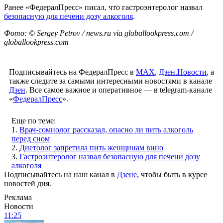
Ранее «ФедералПресс» писал, что гастроэнтеролог назвал
безопасную для печени дозу алкоголя
.
Фото: © Sergey Petrov / news.ru via globallookpress.com /
globallookpress.com
Подписывайтесь на ФедералПресс в
МАХ
,
Дзен.Новости
, а
также следите за самыми интересными новостями в канале
Дзен
. Все самое важное и оперативное — в telegram-канале
«
ФедералПресс
».
Еще по теме:
1.
Врач-сомнолог рассказал, опасно ли пить алкоголь
перед сном
2.
Диетолог запретила пить женщинам вино
3.
Гастроэнтеролог назвал безопасную для печени дозу
алкоголя
Подписывайтесь на наш канал в
Дзене
, чтобы быть в курсе
новостей дня.
Реклама
Новости
11:25