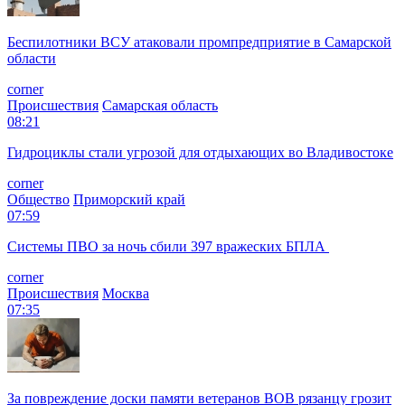
Беспилотники ВСУ атаковали промпредприятие в Самарской
области
corner
Происшествия
Самарская область
08:21
Гидроциклы стали угрозой для отдыхающих во Владивостоке
corner
Общество
Приморский край
07:59
Системы ПВО за ночь сбили 397 вражеских БПЛА
corner
Происшествия
Москва
07:35
За повреждение доски памяти ветеранов ВОВ рязанцу грозит