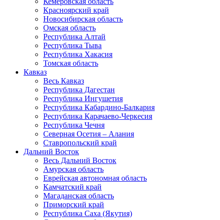
Кемеровская область
Красноярский край
Новосибирская область
Омская область
Республика Алтай
Республика Тыва
Республика Хакасия
Томская область
Кавказ
Весь Кавказ
Республика Дагестан
Республика Ингушетия
Республика Кабардино-Балкария
Республика Карачаево-Черкесия
Республика Чечня
Северная Осетия – Алания
Ставропольский край
Дальний Восток
Весь Дальний Восток
Амурская область
Еврейская автономная область
Камчатский край
Магаданская область
Приморский край
Республика Саха (Якутия)