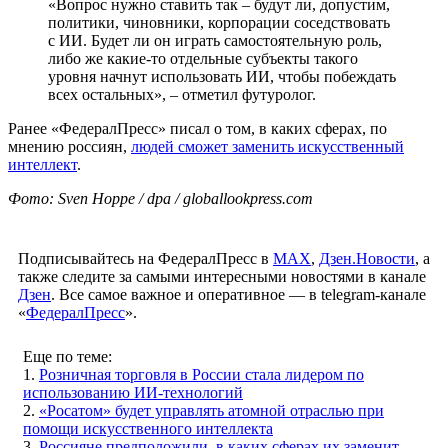
«Вопрос нужно ставить так – будут ли, допустим,
политики, чиновники, корпорации соседствовать
с ИИ. Будет ли он играть самостоятельную роль,
либо же какие-то отдельные субъекты такого
уровня начнут использовать ИИ, чтобы побеждать
всех остальных», – отметил футуролог.
Ранее «ФедералПресс» писал о том, в каких сферах, по
мнению россиян,
людей сможет заменить искусственный
интеллект
.
Фото: Sven Hoppe / dpa / globallookpress.com
Подписывайтесь на ФедералПресс в
МАХ
,
Дзен.Новости
, а
также следите за самыми интересными новостями в канале
Дзен
. Все самое важное и оперативное — в telegram-канале
«
ФедералПресс
».
Еще по теме:
1.
Розничная торговля в России стала лидером по
использованию ИИ-технологий
2.
«Росатом» будет управлять атомной отраслью при
помощи искусственного интеллекта
3.
Россияне предположили, в каких сферах их заменит