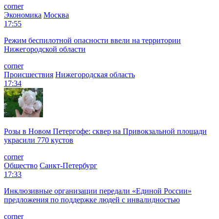
corner
Экономика
Москва
17:55
Режим беспилотной опасности ввели на территории
Нижегородской области
corner
Происшествия
Нижегородская область
17:34
Розы в Новом Петергофе: сквер на Привокзальной площади
украсили 770 кустов
corner
Общество
Санкт-Петербург
17:33
Инклюзивные организации передали «Единой России»
предложения по поддержке людей с инвалидностью
corner