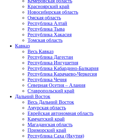
Кемеровская область
Красноярский край
Новосибирская область
Омская область
Республика Алтай
Республика Тыва
Республика Хакасия
Томская область
Кавказ
Весь Кавказ
Республика Дагестан
Республика Ингушетия
Республика Кабардино-Балкария
Республика Карачаево-Черкесия
Республика Чечня
Северная Осетия – Алания
Ставропольский край
Дальний Восток
Весь Дальний Восток
Амурская область
Еврейская автономная область
Камчатский край
Магаданская область
Приморский край
Республика Саха (Якутия)