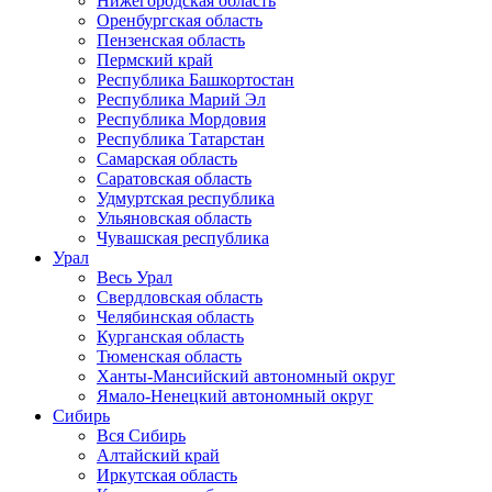
Нижегородская область
Оренбургская область
Пензенская область
Пермский край
Республика Башкортостан
Республика Марий Эл
Республика Мордовия
Республика Татарстан
Самарская область
Саратовская область
Удмуртская республика
Ульяновская область
Чувашская республика
Урал
Весь Урал
Свердловская область
Челябинская область
Курганская область
Тюменская область
Ханты-Мансийский автономный округ
Ямало-Ненецкий автономный округ
Сибирь
Вся Сибирь
Алтайский край
Иркутская область