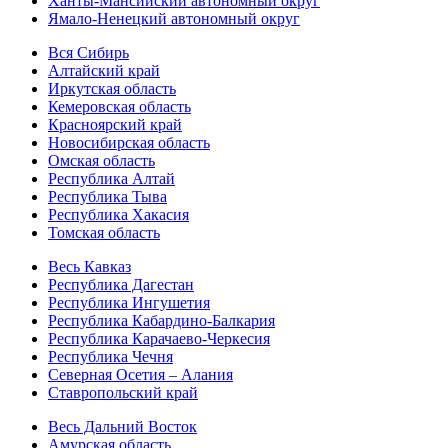
Ханты-Мансийский автономный округ
Ямало-Ненецкий автономный округ
Вся Сибирь
Алтайский край
Иркутская область
Кемеровская область
Красноярский край
Новосибирская область
Омская область
Республика Алтай
Республика Тыва
Республика Хакасия
Томская область
Весь Кавказ
Республика Дагестан
Республика Ингушетия
Республика Кабардино-Балкария
Республика Карачаево-Черкесия
Республика Чечня
Северная Осетия – Алания
Ставропольский край
Весь Дальний Восток
Амурская область