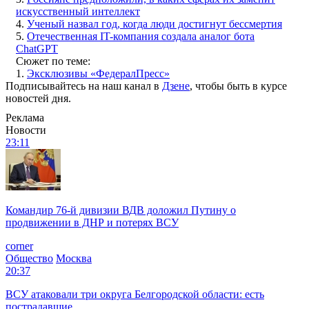
искусственный интеллект
4.
Ученый назвал год, когда люди достигнут бессмертия
5.
Отечественная IT-компания создала аналог бота
ChatGPT
Сюжет по теме:
1.
Эксклюзивы «ФедералПресс»
Подписывайтесь на наш канал в
Дзене
, чтобы быть в курсе
новостей дня.
Реклама
Новости
23:11
Командир 76-й дивизии ВДВ доложил Путину о
продвижении в ДНР и потерях ВСУ
corner
Общество
Москва
20:37
ВСУ атаковали три округа Белгородской области: есть
пострадавшие