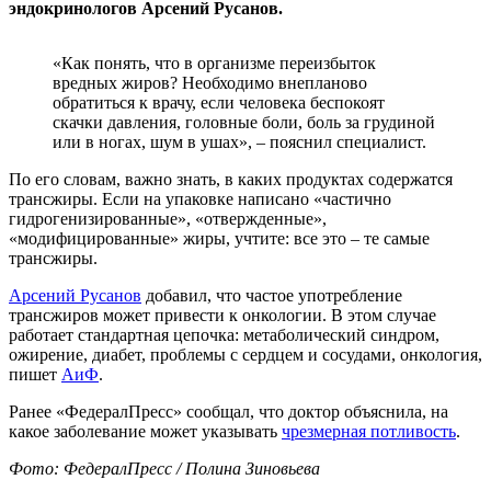
эндокринологов Арсений Русанов.
«Как понять, что в организме переизбыток
вредных жиров? Необходимо внепланово
обратиться к врачу, если человека беспокоят
скачки давления, головные боли, боль за грудиной
или в ногах, шум в ушах», – пояснил специалист.
По его словам, важно знать, в каких продуктах содержатся
трансжиры. Если на упаковке написано «частично
гидрогенизированные», «отвержденные»,
«модифицированные» жиры, учтите: все это – те самые
трансжиры.
Арсений Русанов
добавил, что частое употребление
трансжиров может привести к онкологии. В этом случае
работает стандартная цепочка: метаболический синдром,
ожирение, диабет, проблемы с сердцем и сосудами, онкология,
пишет
АиФ
.
Ранее «ФедералПресс» сообщал, что доктор объяснила, на
какое заболевание может указывать
чрезмерная потливость
.
Фото: ФедералПресс / Полина Зиновьева