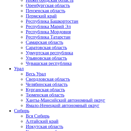
Нижегородская область
Оренбургская область
Пензенская область
Пермский край
Республика Башкортостан
Республика Марий Эл
Республика Мордовия
Республика Татарстан
Самарская область
Саратовская область
Удмуртская республика
Ульяновская область
Чувашская республика
Урал
Весь Урал
Свердловская область
Челябинская область
Курганская область
Тюменская область
Ханты-Мансийский автономный округ
Ямало-Ненецкий автономный округ
Сибирь
Вся Сибирь
Алтайский край
Иркутская область