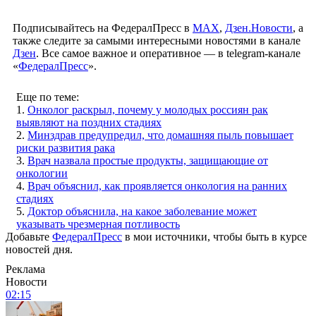
Подписывайтесь на ФедералПресс в
МАХ
,
Дзен.Новости
, а
также следите за самыми интересными новостями в канале
Дзен
. Все самое важное и оперативное — в telegram-канале
«
ФедералПресс
».
Еще по теме:
1.
Онколог раскрыл, почему у молодых россиян рак
выявляют на поздних стадиях
2.
Минздрав предупредил, что домашняя пыль повышает
риски развития рака
3.
Врач назвала простые продукты, защищающие от
онкологии
4.
Врач объяснил, как проявляется онкология на ранних
стадиях
5.
Доктор объяснила, на какое заболевание может
указывать чрезмерная потливость
Добавьте
ФедералПресс
в мои источники, чтобы быть в курсе
новостей дня.
Реклама
Новости
02:15