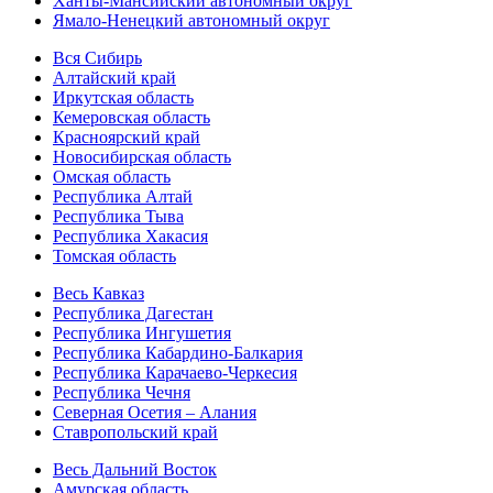
Ханты-Мансийский автономный округ
Ямало-Ненецкий автономный округ
Вся Сибирь
Алтайский край
Иркутская область
Кемеровская область
Красноярский край
Новосибирская область
Омская область
Республика Алтай
Республика Тыва
Республика Хакасия
Томская область
Весь Кавказ
Республика Дагестан
Республика Ингушетия
Республика Кабардино-Балкария
Республика Карачаево-Черкесия
Республика Чечня
Северная Осетия – Алания
Ставропольский край
Весь Дальний Восток
Амурская область