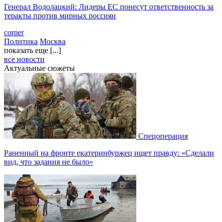
Генерал Водолацкий: Лидеры ЕС понесут ответственность за
теракты против мирных россиян
corner
Политика
Москва
показать еще [...]
все новости
Актуальные сюжеты
Спецоперация
Раненный на фронте екатеринбуржец ищет правду: «Сделали
вид, что задания не было»