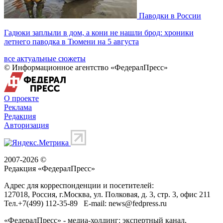
Паводки в России
Гадюки заплыли в дом, а кони не нашли брод: хроники
летнего паводка в Тюмени на 5 августа
все актуальные сюжеты
© Информационное агентство «ФедералПресс»
О проекте
Реклама
Редакция
Авторизация
2007-2026 ©
Редакция «
ФедералПресс
»
Адрес для корреспонденции и посетителей:
127018
, Россия, г.
Москва
,
ул. Полковая, д. 3, стр. 3
, офис 211
Тел.
+7(499) 112-35-89
E-mail:
news@fedpress.ru
«ФедералПресс» - медиа-холдинг: экспертный канал,