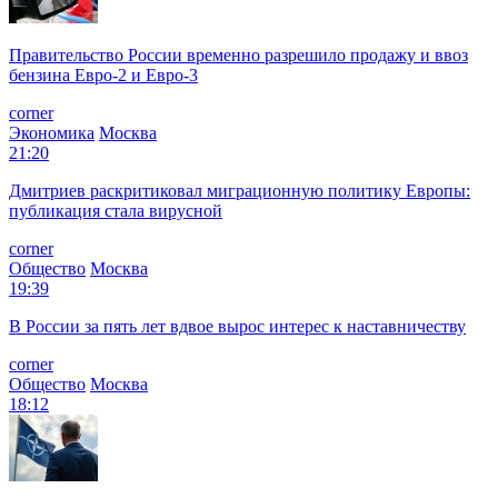
Правительство России временно разрешило продажу и ввоз
бензина Евро-2 и Евро-3
corner
Экономика
Москва
21:20
Дмитриев раскритиковал миграционную политику Европы:
публикация стала вирусной
corner
Общество
Москва
19:39
В России за пять лет вдвое вырос интерес к наставничеству
corner
Общество
Москва
18:12