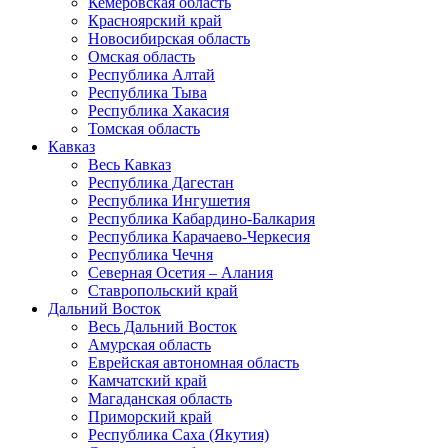
Кемеровская область
Красноярский край
Новосибирская область
Омская область
Республика Алтай
Республика Тыва
Республика Хакасия
Томская область
Кавказ
Весь Кавказ
Республика Дагестан
Республика Ингушетия
Республика Кабардино-Балкария
Республика Карачаево-Черкесия
Республика Чечня
Северная Осетия – Алания
Ставропольский край
Дальний Восток
Весь Дальний Восток
Амурская область
Еврейская автономная область
Камчатский край
Магаданская область
Приморский край
Республика Саха (Якутия)