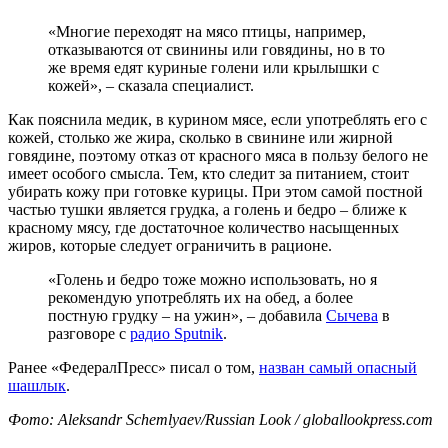
«Многие переходят на мясо птицы, например,
отказываются от свинины или говядины, но в то
же время едят куриные голени или крылышки с
кожей», – сказала специалист.
Как пояснила медик, в курином мясе, если употреблять его с
кожей, столько же жира, сколько в свинине или жирной
говядине, поэтому отказ от красного мяса в пользу белого не
имеет особого смысла. Тем, кто следит за питанием, стоит
убирать кожу при готовке курицы. При этом самой постной
частью тушки является грудка, а голень и бедро – ближе к
красному мясу, где достаточное количество насыщенных
жиров, которые следует ограничить в рационе.
«Голень и бедро тоже можно использовать, но я
рекомендую употреблять их на обед, а более
постную грудку – на ужин», – добавила
Сычева
в
разговоре с
радио Sputnik
.
Ранее «ФедералПресс» писал о том,
назван самый опасный
шашлык
.
Фото: Aleksandr Schemlyaev/Russian Look / globallookpress.com