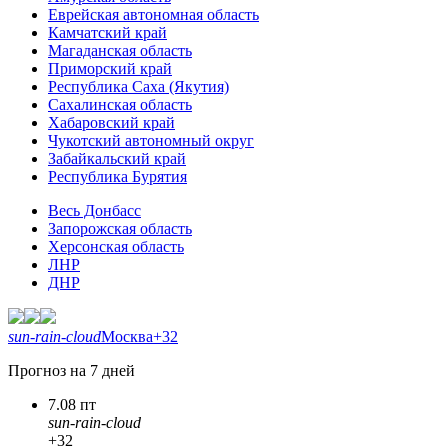
Еврейская автономная область
Камчатский край
Магаданская область
Приморский край
Республика Саха (Якутия)
Сахалинская область
Хабаровский край
Чукотский автономный округ
Забайкальский край
Республика Бурятия
Весь Донбасс
Запорожская область
Херсонская область
ЛНР
ДНР
sun-rain-cloud
Москва
+32
Прогноз на 7 дней
7.08 пт
sun-rain-cloud
+32