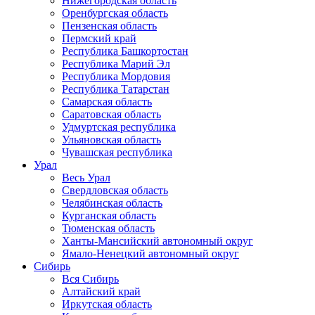
Нижегородская область
Оренбургская область
Пензенская область
Пермский край
Республика Башкортостан
Республика Марий Эл
Республика Мордовия
Республика Татарстан
Самарская область
Саратовская область
Удмуртская республика
Ульяновская область
Чувашская республика
Урал
Весь Урал
Свердловская область
Челябинская область
Курганская область
Тюменская область
Ханты-Мансийский автономный округ
Ямало-Ненецкий автономный округ
Сибирь
Вся Сибирь
Алтайский край
Иркутская область