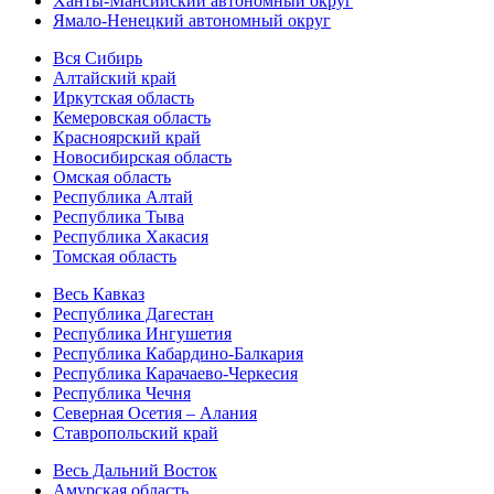
Ханты-Мансийский автономный округ
Ямало-Ненецкий автономный округ
Вся Сибирь
Алтайский край
Иркутская область
Кемеровская область
Красноярский край
Новосибирская область
Омская область
Республика Алтай
Республика Тыва
Республика Хакасия
Томская область
Весь Кавказ
Республика Дагестан
Республика Ингушетия
Республика Кабардино-Балкария
Республика Карачаево-Черкесия
Республика Чечня
Северная Осетия – Алания
Ставропольский край
Весь Дальний Восток
Амурская область