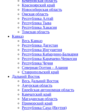
Кемеровская область
Красноярский край
Новосибирская область
Омская область
Республика Алтай
Республика Тыва
Республика Хакасия
Томская область
Кавказ
Весь Кавказ
Республика Дагестан
Республика Ингушетия
Республика Кабардино-Балкария
Республика Карачаево-Черкесия
Республика Чечня
Северная Осетия – Алания
Ставропольский край
Дальний Восток
Весь Дальний Восток
Амурская область
Еврейская автономная область
Камчатский край
Магаданская область
Приморский край
Республика Саха (Якутия)