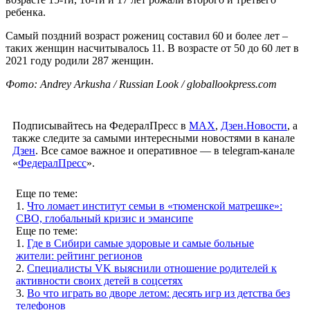
ребенка.
Самый поздний возраст рожениц составил 60 и более лет –
таких женщин насчитывалось 11. В возрасте от 50 до 60 лет в
2021 году родили 287 женщин.
Фото: Andrey Arkusha / Russian Look / globallookpress.com
Подписывайтесь на ФедералПресс в
МАХ
,
Дзен.Новости
, а
также следите за самыми интересными новостями в канале
Дзен
. Все самое важное и оперативное — в telegram-канале
«
ФедералПресс
».
Еще по теме:
1.
Что ломает институт семьи в «тюменской матрешке»:
СВО, глобальный кризис и эмансипе
Еще по теме:
1.
Где в Сибири самые здоровые и самые больные
жители: рейтинг регионов
2.
Специалисты VK выяснили отношение родителей к
активности своих детей в соцсетях
3.
Во что играть во дворе летом: десять игр из детства без
телефонов