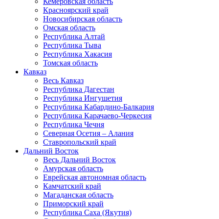
Кемеровская область
Красноярский край
Новосибирская область
Омская область
Республика Алтай
Республика Тыва
Республика Хакасия
Томская область
Кавказ
Весь Кавказ
Республика Дагестан
Республика Ингушетия
Республика Кабардино-Балкария
Республика Карачаево-Черкесия
Республика Чечня
Северная Осетия – Алания
Ставропольский край
Дальний Восток
Весь Дальний Восток
Амурская область
Еврейская автономная область
Камчатский край
Магаданская область
Приморский край
Республика Саха (Якутия)