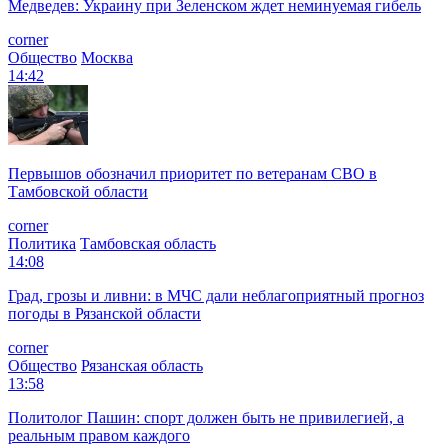
Медведев: Украину при Зеленском ждет неминуемая гибель
corner
Общество
Москва
14:42
Первышов обозначил приоритет по ветеранам СВО в
Тамбовской области
corner
Политика
Тамбовская область
14:08
Град, грозы и ливни: в МЧС дали неблагоприятный прогноз
погоды в Рязанской области
corner
Общество
Рязанская область
13:58
Политолог Пашин: спорт должен быть не привилегией, а
реальным правом каждого