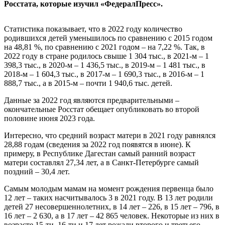
Росстата, которые изучил «ФедералПресс».
Статистика показывает, что в 2022 году количество
родившихся детей уменьшилось по сравнению с 2015 годом
на 48,81 %, по сравнению с 2021 годом – на 7,22 %. Так, в
2022 году в стране родилось свыше 1 304 тыс., в 2021-м – 1
398,3 тыс., в 2020-м – 1 436,5 тыс., в 2019-м – 1 481 тыс., в
2018-м – 1 604,3 тыс., в 2017-м – 1 690,3 тыс., в 2016-м – 1
888,7 тыс., а в 2015-м – почти 1 940,6 тыс. детей.
Данные за 2022 год являются предварительными –
окончательные Росстат обещает опубликовать во второй
половине июня 2023 года.
Интересно, что средний возраст матери в 2021 году равнялся
28,88 годам (сведения за 2022 год появятся в июне). К
примеру, в Республике Дагестан самый ранний возраст
матери составлял 27,34 лет, а в Санкт-Петербурге самый
поздний – 30,4 лет.
Самым молодым мамам на момент рождения первенца было
12 лет – таких насчитывалось 3 в 2021 году. В 13 лет родили
детей 27 несовершеннолетних, в 14 лет – 226, в 15 лет – 796, в
16 лет – 2 630, а в 17 лет – 42 865 человек. Некоторые из них в
возрасте 15-ти, 16-ти и 17 лет рожали второго и третьего