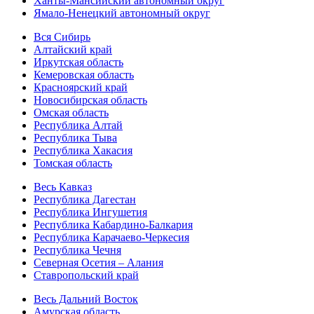
Ханты-Мансийский автономный округ
Ямало-Ненецкий автономный округ
Вся Сибирь
Алтайский край
Иркутская область
Кемеровская область
Красноярский край
Новосибирская область
Омская область
Республика Алтай
Республика Тыва
Республика Хакасия
Томская область
Весь Кавказ
Республика Дагестан
Республика Ингушетия
Республика Кабардино-Балкария
Республика Карачаево-Черкесия
Республика Чечня
Северная Осетия – Алания
Ставропольский край
Весь Дальний Восток
Амурская область