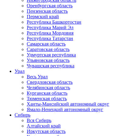
Нижегородская область
Оренбургская область
Пензенская область
Пермский край
Республика Башкортостан
Республика Марий Эл
Республика Мордовия
Республика Татарстан
Самарская область
Саратовская область
Удмуртская республика
Ульяновская область
Чувашская республика
Урал
Весь Урал
Свердловская область
Челябинская область
Курганская область
Тюменская область
Ханты-Мансийский автономный округ
Ямало-Ненецкий автономный округ
Сибирь
Вся Сибирь
Алтайский край
Иркутская область