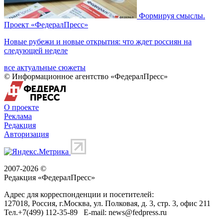
Формируя смыслы.
Проект «ФедералПресс»
Новые рубежи и новые открытия: что ждет россиян на
следующей неделе
все актуальные сюжеты
© Информационное агентство «ФедералПресс»
О проекте
Реклама
Редакция
Авторизация
2007-2026 ©
Редакция «
ФедералПресс
»
Адрес для корреспонденции и посетителей:
127018
, Россия, г.
Москва
,
ул. Полковая, д. 3, стр. 3
, офис 211
Тел.
+7(499) 112-35-89
E-mail:
news@fedpress.ru