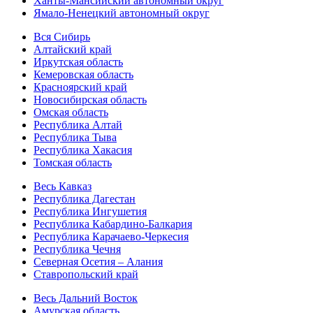
Ханты-Мансийский автономный округ
Ямало-Ненецкий автономный округ
Вся Сибирь
Алтайский край
Иркутская область
Кемеровская область
Красноярский край
Новосибирская область
Омская область
Республика Алтай
Республика Тыва
Республика Хакасия
Томская область
Весь Кавказ
Республика Дагестан
Республика Ингушетия
Республика Кабардино-Балкария
Республика Карачаево-Черкесия
Республика Чечня
Северная Осетия – Алания
Ставропольский край
Весь Дальний Восток
Амурская область