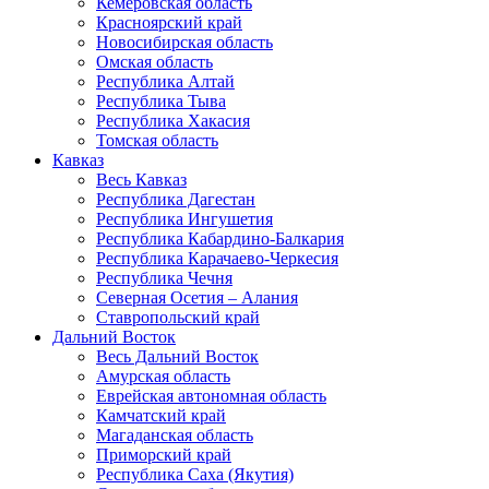
Кемеровская область
Красноярский край
Новосибирская область
Омская область
Республика Алтай
Республика Тыва
Республика Хакасия
Томская область
Кавказ
Весь Кавказ
Республика Дагестан
Республика Ингушетия
Республика Кабардино-Балкария
Республика Карачаево-Черкесия
Республика Чечня
Северная Осетия – Алания
Ставропольский край
Дальний Восток
Весь Дальний Восток
Амурская область
Еврейская автономная область
Камчатский край
Магаданская область
Приморский край
Республика Саха (Якутия)