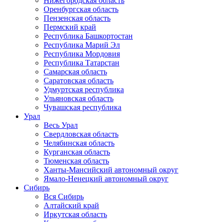
Нижегородская область
Оренбургская область
Пензенская область
Пермский край
Республика Башкортостан
Республика Марий Эл
Республика Мордовия
Республика Татарстан
Самарская область
Саратовская область
Удмуртская республика
Ульяновская область
Чувашская республика
Урал
Весь Урал
Свердловская область
Челябинская область
Курганская область
Тюменская область
Ханты-Мансийский автономный округ
Ямало-Ненецкий автономный округ
Сибирь
Вся Сибирь
Алтайский край
Иркутская область