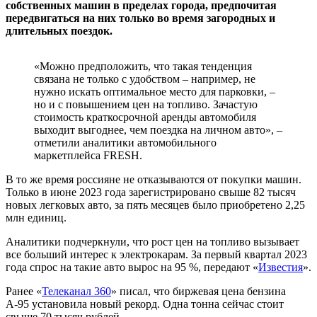
собственных машин в пределах города, предпочитая
передвигаться на них только во время загородных и
длительных поездок.
«Можно предположить, что такая тенденция
связана не только с удобством – например, не
нужно искать оптимальное место для парковки, –
но и с повышением цен на топливо. Зачастую
стоимость краткосрочной аренды автомобиля
выходит выгоднее, чем поездка на личном авто», –
отметили аналитики автомобильного
маркетплейса FRESH.
В то же время россияне не отказываются от покупки машин.
Только в июне 2023 года зарегистрировано свыше 82 тысяч
новых легковых авто, за пять месяцев было приобретено 2,25
млн единиц.
Аналитики подчеркнули, что рост цен на топливо вызывает
все больший интерес к электрокарам. За первый квартал 2023
года спрос на такие авто вырос на 95 %, передают «
Известия
».
Ранее «
Телеканал 360
» писал, что биржевая цена бензина
А-95 установила новый рекорд. Одна тонна сейчас стоит
свыше 70 тысяч рублей.