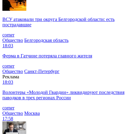
ВСУ атаковали три округа Белгородской области: есть
пострадавшие
corner
Общество
Белгородская область
18:03
Ферма в Гатчине потеряла главного жителя
corner
Общество
Санкт-Петербург
Реклама
18:03
Волонтеры «Молодой Гвардии» ликвидируют последствия
паводков в трех регионах России
corner
Общество
Москва
17:58