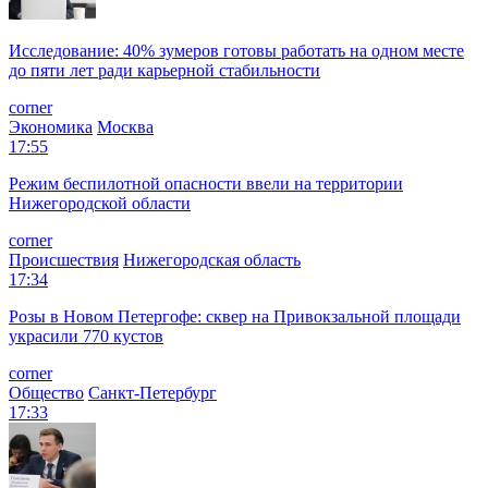
Исследование: 40% зумеров готовы работать на одном месте
до пяти лет ради карьерной стабильности
corner
Экономика
Москва
17:55
Режим беспилотной опасности ввели на территории
Нижегородской области
corner
Происшествия
Нижегородская область
17:34
Розы в Новом Петергофе: сквер на Привокзальной площади
украсили 770 кустов
corner
Общество
Санкт-Петербург
17:33