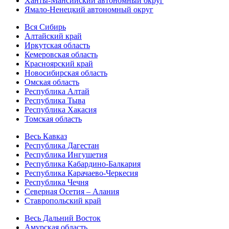
Ханты-Мансийский автономный округ
Ямало-Ненецкий автономный округ
Вся Сибирь
Алтайский край
Иркутская область
Кемеровская область
Красноярский край
Новосибирская область
Омская область
Республика Алтай
Республика Тыва
Республика Хакасия
Томская область
Весь Кавказ
Республика Дагестан
Республика Ингушетия
Республика Кабардино-Балкария
Республика Карачаево-Черкесия
Республика Чечня
Северная Осетия – Алания
Ставропольский край
Весь Дальний Восток
Амурская область