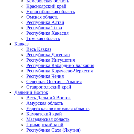
Кемеровская область
Красноярский край
Новосибирская область
Омская область
Республика Алтай
Республика Тыва
Республика Хакасия
Томская область
Кавказ
Весь Кавказ
Республика Дагестан
Республика Ингушетия
Республика Кабардино-Балкария
Республика Карачаево-Черкесия
Республика Чечня
Северная Осетия – Алания
Ставропольский край
Дальний Восток
Весь Дальний Восток
Амурская область
Еврейская автономная область
Камчатский край
Магаданская область
Приморский край
Республика Саха (Якутия)