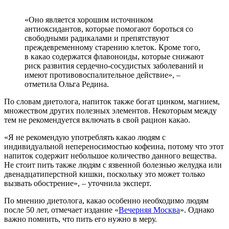
«Оно является хорошим источником
антиоксидантов, которые помогают бороться со
свободными радикалами и препятствуют
преждевременному старению клеток. Кроме того,
в какао содержатся флавоноиды, которые снижают
риск развития сердечно-сосудистых заболеваний и
имеют противовоспалительное действие», –
отметила Ольга Редина.
По словам диетолога, напиток также богат цинком, магнием,
множеством других полезных элементов. Некоторым между
тем не рекомендуется включать в свой рацион какао.
«Я не рекомендую употреблять какао людям с
индивидуальной непереносимостью кофеина, потому что этот
напиток содержит небольшое количество данного вещества.
Не стоит пить также людям с язвенной болезнью желудка или
двенадцатиперстной кишки, поскольку это может только
вызвать обострение», – уточнила эксперт.
По мнению диетолога, какао особенно необходимо людям
после 50 лет, отмечает издание «
Вечерняя Москва
». Однако
важно помнить, что пить его нужно в меру.