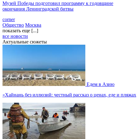
Музей Победы подготовил программу к годовщине
окончания Ленинградской битвы
corner
Общество
Москва
показать еще [...]
все новости
Актуальные сюжеты
Едем в Азию
«Хайнань без иллюзий: честный рассказ о ценах, еде и пляжах