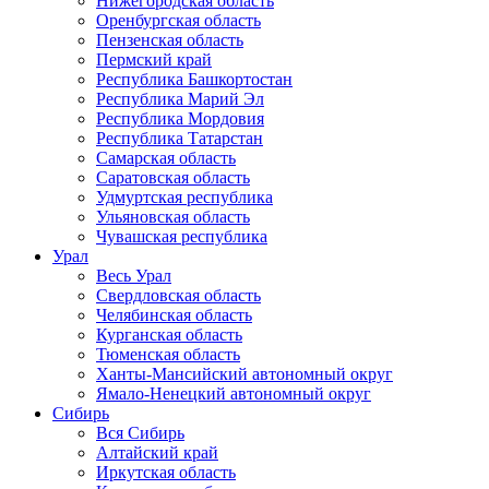
Нижегородская область
Оренбургская область
Пензенская область
Пермский край
Республика Башкортостан
Республика Марий Эл
Республика Мордовия
Республика Татарстан
Самарская область
Саратовская область
Удмуртская республика
Ульяновская область
Чувашская республика
Урал
Весь Урал
Свердловская область
Челябинская область
Курганская область
Тюменская область
Ханты-Мансийский автономный округ
Ямало-Ненецкий автономный округ
Сибирь
Вся Сибирь
Алтайский край
Иркутская область