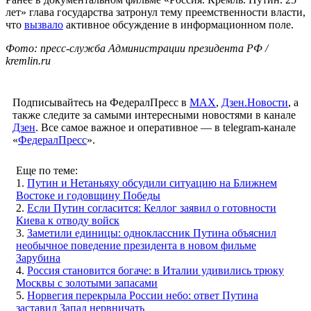
лет» глава государства затронул тему преемственности власти,
что
вызвало
активное обсуждение в информационном поле.
Фото: пресс-служба Администрации президента РФ /
kremlin.ru
Подписывайтесь на ФедералПресс в
МАХ
,
Дзен.Новости
, а
также следите за самыми интересными новостями в канале
Дзен
. Все самое важное и оперативное — в telegram-канале
«
ФедералПресс
».
Еще по теме:
1.
Путин и Нетаньяху обсудили ситуацию на Ближнем
Востоке и годовщину Победы
2.
Если Путин согласится: Келлог заявил о готовности
Киева к отводу войск
3.
Заметили единицы: одноклассник Путина объяснил
необычное поведение президента в новом фильме
Зарубина
4.
Россия становится богаче: в Италии удивились трюку
Москвы с золотыми запасами
5.
Норвегия перекрыла России небо: ответ Путина
заставил Запад нервничать