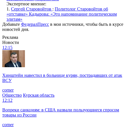
Экспертное мнение:
1.
Сергей Старовойтов
:
Политолог Старовойтов об
«отставке» Кадырова: «Это напоминание политическим
элитам»
Добавьте
ФедералПресс
в мои источники, чтобы быть в курсе
новостей дня.
Реклама
Новости
12:15
Хинштейн навестил в больнице курян, пострадавших от атак
ВСУ
corner
Общество
Курская область
12:12
Вопреки санкциям: в США назвали пользующиеся спросом
товары из России
corner