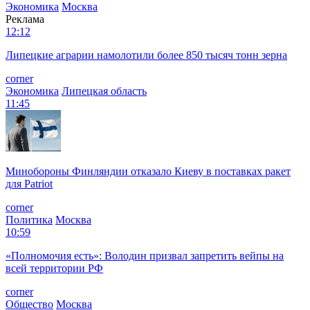
Экономика
Москва
Реклама
12:12
Липецкие аграрии намолотили более 850 тысяч тонн зерна
corner
Экономика
Липецкая область
11:45
Минобороны Финляндии отказало Киеву в поставках ракет
для Patriot
corner
Политика
Москва
10:59
«Полномочия есть»: Володин призвал запретить вейпы на
всей территории РФ
corner
Общество
Москва