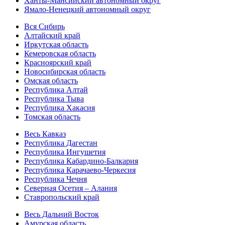
Ханты-Мансийский автономный округ
Ямало-Ненецкий автономный округ
Вся Сибирь
Алтайский край
Иркутская область
Кемеровская область
Красноярский край
Новосибирская область
Омская область
Республика Алтай
Республика Тыва
Республика Хакасия
Томская область
Весь Кавказ
Республика Дагестан
Республика Ингушетия
Республика Кабардино-Балкария
Республика Карачаево-Черкесия
Республика Чечня
Северная Осетия – Алания
Ставропольский край
Весь Дальний Восток
Амурская область