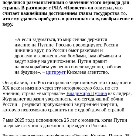
поделился размышлениями о значении этого периода для
страны. В разговоре с РИА «Новости» он отметил, что
считает важнейшим достижением главы государства то,
что ему удалось пробудить в россиянах силу, воображение и
веру.
«А если задуматься, то мир сейчас держится
именно на Путине. Россию провоцируют, России
цинично врут, по России бьют ракетами и
дронами и заложенными бомбами, нам объявили и
ведут войну на уничтожение. Путин правит
нашим кораблем уверенно и великодушно, работая
на будущее», –
цитирует
Киселева агентство.
Он добавил, что Россия прошла через множество страданий в
XX веке и именно через эту историческую боль, по его
мнению, страна «выстрадала»
Владимира Путина
как лидера.
Журналист выразил уверенность, что сегодняшний облик
России – результат пробужденной внутренней энергии,
которую невозможно сравнить ни с одной другой страной.
7 мая 2025 года исполнилось 25 лет с момента, когда Путин
впервые вступил в должность президента России.
Ранее в документальном фильме «Россия. Кремль. Путин. 25