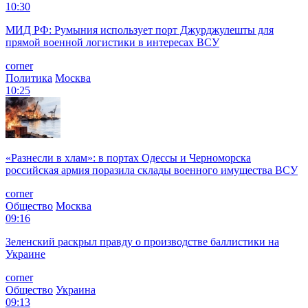
10:30
МИД РФ: Румыния использует порт Джурджулешты для
прямой военной логистики в интересах ВСУ
corner
Политика
Москва
10:25
«Разнесли в хлам»: в портах Одессы и Черноморска
российская армия поразила склады военного имущества ВСУ
corner
Общество
Москва
09:16
Зеленский раскрыл правду о производстве баллистики на
Украине
corner
Общество
Украина
09:13