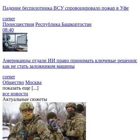
Падение беспилотника ВСУ спровоцировало пожар в Уфе
corner
Происшествия
Республика Башкортостан
08:40
Американцы отдали ИИ право принимать ключевые решения:
как не стать заложником машины
corner
Общество
Москва
показать еще [...]
все новости
Актуальные сюжеты