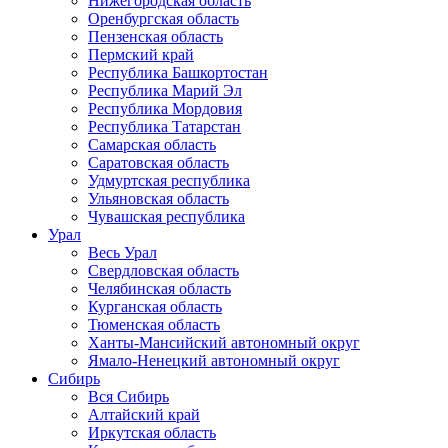
Нижегородская область
Оренбургская область
Пензенская область
Пермский край
Республика Башкортостан
Республика Марий Эл
Республика Мордовия
Республика Татарстан
Самарская область
Саратовская область
Удмуртская республика
Ульяновская область
Чувашская республика
Урал
Весь Урал
Свердловская область
Челябинская область
Курганская область
Тюменская область
Ханты-Мансийский автономный округ
Ямало-Ненецкий автономный округ
Сибирь
Вся Сибирь
Алтайский край
Иркутская область