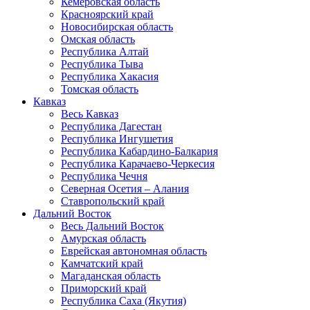
Кемеровская область
Красноярский край
Новосибирская область
Омская область
Республика Алтай
Республика Тыва
Республика Хакасия
Томская область
Кавказ
Весь Кавказ
Республика Дагестан
Республика Ингушетия
Республика Кабардино-Балкария
Республика Карачаево-Черкесия
Республика Чечня
Северная Осетия – Алания
Ставропольский край
Дальний Восток
Весь Дальний Восток
Амурская область
Еврейская автономная область
Камчатский край
Магаданская область
Приморский край
Республика Саха (Якутия)