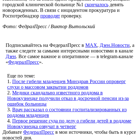
городской клинической больнице №1
скончалось
девять
новорожденных. В связи с инцидентом прокуратура и
Роспотребнадзор
проводят
проверку.
Фото: ФедралПресс / Виктор Вытольский
Подписывайтесь на ФедералПресс в
МАХ
,
Дзен.Новости
, а
также следите за самыми интересными новостями в канале
Дзен
. Все самое важное и оперативное — в telegram-канале
«
ФедералПресс
».
Еще по теме:
1.
После гибели младенцев Минздрав России опроверг
слухи о массовом закрытии роддомов
2.
Медики скандально известного роддома в
Новокузнецке получили отказ в досрочной пенсии из-за
ошибок больницы
3.
Врач рассказал о состоянии госпитализированных из
роддома младенцев
4.
Первое решение суда по делу о гибели детей в роддоме
Новокузнецка озвучат в четверг
Добавьте
ФедералПресс
в мои источники, чтобы быть в курсе
новостей дня.