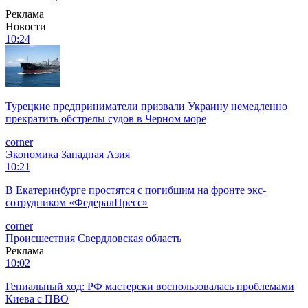
Реклама
Новости
10:24
Турецкие предприниматели призвали Украину немедленно
прекратить обстрелы судов в Черном море
corner
Экономика
Западная Азия
10:21
В Екатеринбурге простятся с погибшим на фронте экс-
сотрудником «ФедералПресс»
corner
Происшествия
Свердловская область
Реклама
10:02
Гениальный ход: РФ мастерски воспользовалась проблемами
Киева с ПВО