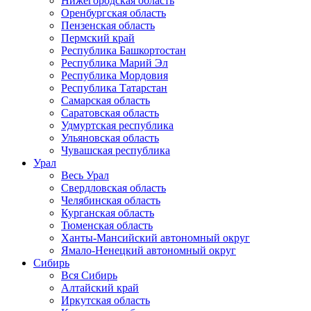
Нижегородская область
Оренбургская область
Пензенская область
Пермский край
Республика Башкортостан
Республика Марий Эл
Республика Мордовия
Республика Татарстан
Самарская область
Саратовская область
Удмуртская республика
Ульяновская область
Чувашская республика
Урал
Весь Урал
Свердловская область
Челябинская область
Курганская область
Тюменская область
Ханты-Мансийский автономный округ
Ямало-Ненецкий автономный округ
Сибирь
Вся Сибирь
Алтайский край
Иркутская область