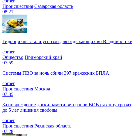
corner
Происшествия
Самарская область
08:21
Гидроциклы стали угрозой для отдыхающих во Владивостоке
corner
Общество
Приморский край
07:59
Системы ПВО за ночь сбили 397 вражеских БПЛА
corner
Происшествия
Москва
07:35
За повреждение доски памяти ветеранов ВОВ рязанцу грозит
до 5 лет лишения свободы
corner
Происшествия
Рязанская область
07:28