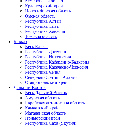
Кемеровская область
Красноярский край
Новосибирская область
Омская область
Республика Алтай
Республика Тыва
Республика Хакасия
Томская область
Кавказ
Весь Кавказ
Республика Дагестан
Республика Ингушетия
Республика Кабардино-Балкария
Республика Карачаево-Черкесия
Республика Чечня
Северная Осетия – Алания
Ставропольский край
Дальний Восток
Весь Дальний Восток
Амурская область
Еврейская автономная область
Камчатский край
Магаданская область
Приморский край
Республика Саха (Якутия)