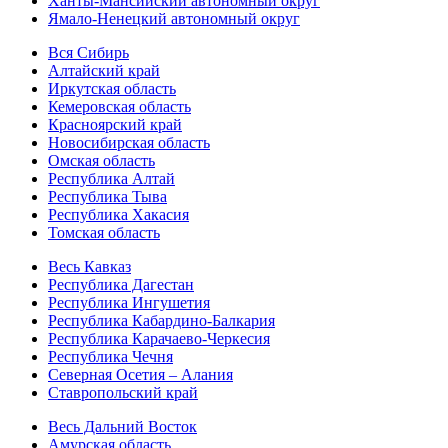
Ханты-Мансийский автономный округ
Ямало-Ненецкий автономный округ
Вся Сибирь
Алтайский край
Иркутская область
Кемеровская область
Красноярский край
Новосибирская область
Омская область
Республика Алтай
Республика Тыва
Республика Хакасия
Томская область
Весь Кавказ
Республика Дагестан
Республика Ингушетия
Республика Кабардино-Балкария
Республика Карачаево-Черкесия
Республика Чечня
Северная Осетия – Алания
Ставропольский край
Весь Дальний Восток
Амурская область