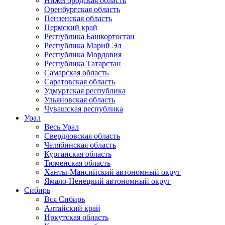
Нижегородская область
Оренбургская область
Пензенская область
Пермский край
Республика Башкортостан
Республика Марий Эл
Республика Мордовия
Республика Татарстан
Самарская область
Саратовская область
Удмуртская республика
Ульяновская область
Чувашская республика
Урал
Весь Урал
Свердловская область
Челябинская область
Курганская область
Тюменская область
Ханты-Мансийский автономный округ
Ямало-Ненецкий автономный округ
Сибирь
Вся Сибирь
Алтайский край
Иркутская область