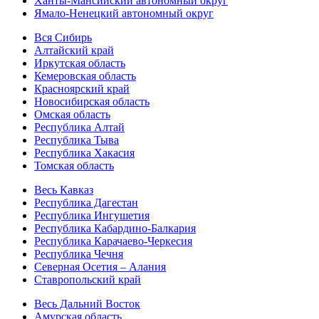
Ханты-Мансийский автономный округ
Ямало-Ненецкий автономный округ
Вся Сибирь
Алтайский край
Иркутская область
Кемеровская область
Красноярский край
Новосибирская область
Омская область
Республика Алтай
Республика Тыва
Республика Хакасия
Томская область
Весь Кавказ
Республика Дагестан
Республика Ингушетия
Республика Кабардино-Балкария
Республика Карачаево-Черкесия
Республика Чечня
Северная Осетия – Алания
Ставропольский край
Весь Дальний Восток
Амурская область