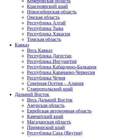
Кемеровская область
Красноярский край
Новосибирская область
Омская область
Республика Алтай
Республика Тыва
Республика Хакасия
Томская область
Кавказ
Весь Кавказ
Республика Дагестан
Республика Ингушетия
Республика Кабардино-Балкария
Республика Карачаево-Черкесия
Республика Чечня
Северная Осетия – Алания
Ставропольский край
Дальний Восток
Весь Дальний Восток
Амурская область
Еврейская автономная область
Камчатский край
Магаданская область
Приморский край
Республика Саха (Якутия)