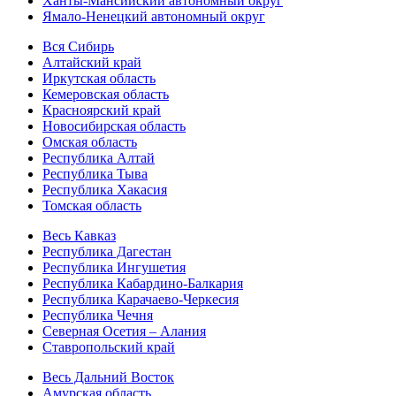
Ханты-Мансийский автономный округ
Ямало-Ненецкий автономный округ
Вся Сибирь
Алтайский край
Иркутская область
Кемеровская область
Красноярский край
Новосибирская область
Омская область
Республика Алтай
Республика Тыва
Республика Хакасия
Томская область
Весь Кавказ
Республика Дагестан
Республика Ингушетия
Республика Кабардино-Балкария
Республика Карачаево-Черкесия
Республика Чечня
Северная Осетия – Алания
Ставропольский край
Весь Дальний Восток
Амурская область