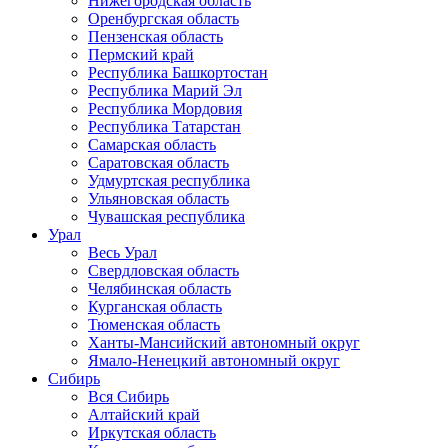
Нижегородская область
Оренбургская область
Пензенская область
Пермский край
Республика Башкортостан
Республика Марий Эл
Республика Мордовия
Республика Татарстан
Самарская область
Саратовская область
Удмуртская республика
Ульяновская область
Чувашская республика
Урал
Весь Урал
Свердловская область
Челябинская область
Курганская область
Тюменская область
Ханты-Мансийский автономный округ
Ямало-Ненецкий автономный округ
Сибирь
Вся Сибирь
Алтайский край
Иркутская область