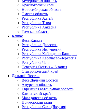
Кемеровская область
Красноярский край
Новосибирская область
Омская область
Республика Алтай
Республика Тыва
Республика Хакасия
Томская область
Кавказ
Весь Кавказ
Республика Дагестан
Республика Ингушетия
Республика Кабардино-Балкария
Республика Карачаево-Черкесия
Республика Чечня
Северная Осетия – Алания
Ставропольский край
Дальний Восток
Весь Дальний Восток
Амурская область
Еврейская автономная область
Камчатский край
Магаданская область
Приморский край
Республика Саха (Якутия)