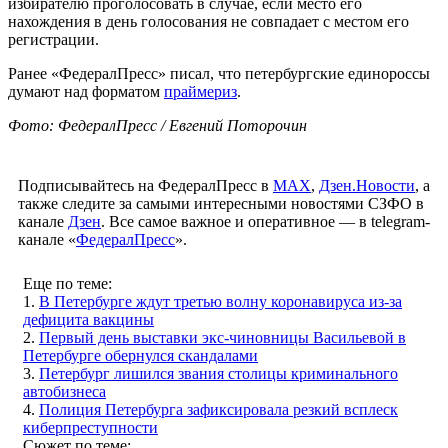
избирателю проголосовать в случае, если место его
нахождения в день голосования не совпадает с местом его
регистрации.
Ранее «ФедералПресс» писал, что петербургские единороссы
думают над форматом
праймериз
.
Фото: ФедералПресс / Евгений Поторочин
Подписывайтесь на ФедералПресс в
МАХ
,
Дзен.Новости
, а
также следите за самыми интересными новостями СЗФО в
канале
Дзен
. Все самое важное и оперативное — в telegram-
канале «
ФедералПресс
».
Еще по теме:
1.
В Петербурге ждут третью волну коронавируса из-за
дефицита вакцины
2.
Первый день выставки экс-чиновницы Васильевой в
Петербурге обернулся скандалами
3.
Петербург лишился звания столицы криминального
автобизнеса
4.
Полиция Петербурга зафиксировала резкий всплеск
киберпреступности
Сюжет по теме: