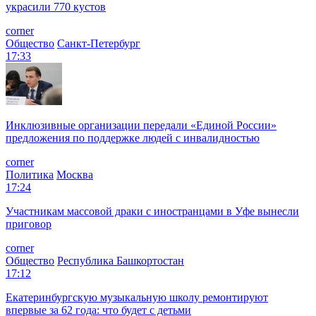
украсили 770 кустов
corner
Общество
Санкт-Петербург
17:33
Инклюзивные организации передали «Единой России»
предложения по поддержке людей с инвалидностью
corner
Политика
Москва
17:24
Участникам массовой драки с иностранцами в Уфе вынесли
приговор
corner
Общество
Республика Башкортостан
17:12
Екатеринбургскую музыкальную школу ремонтируют
впервые за 62 года: что будет с детьми