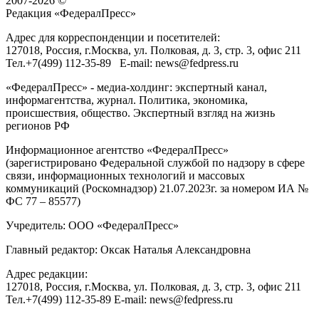
2007-2026 ©
Редакция «
ФедералПресс
»
Адрес для корреспонденции и посетителей:
127018
, Россия, г.
Москва
,
ул. Полковая, д. 3, стр. 3
, офис 211
Тел.
+7(499) 112-35-89
E-mail:
news@fedpress.ru
«ФедералПресс» - медиа-холдинг: экспертный канал,
информагентства, журнал. Политика, экономика,
происшествия, общество. Экспертный взгляд на жизнь
регионов РФ
Информационное агентство «ФедералПресс»
(зарегистрировано Федеральной службой по надзору в сфере
связи, информационных технологий и массовых
коммуникаций (Роскомнадзор) 21.07.2023г. за номером ИА №
ФС 77 – 85577)
Учредитель: ООО «ФедералПресс»
Главный редактор: Оксак Наталья Александровна
Адрес редакции:
127018, Россия, г.Москва, ул. Полковая, д. 3, стр. 3, офис 211
Тел.+7(499) 112-35-89 E-mail: news@fedpress.ru