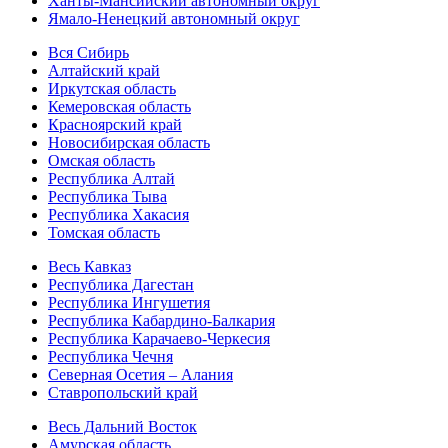
Ханты-Мансийский автономный округ
Ямало-Ненецкий автономный округ
Вся Сибирь
Алтайский край
Иркутская область
Кемеровская область
Красноярский край
Новосибирская область
Омская область
Республика Алтай
Республика Тыва
Республика Хакасия
Томская область
Весь Кавказ
Республика Дагестан
Республика Ингушетия
Республика Кабардино-Балкария
Республика Карачаево-Черкесия
Республика Чечня
Северная Осетия – Алания
Ставропольский край
Весь Дальний Восток
Амурская область