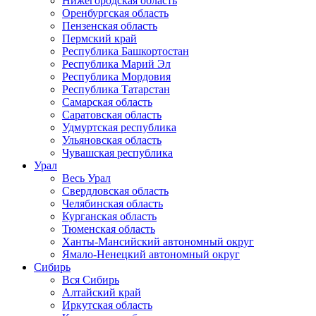
Нижегородская область
Оренбургская область
Пензенская область
Пермский край
Республика Башкортостан
Республика Марий Эл
Республика Мордовия
Республика Татарстан
Самарская область
Саратовская область
Удмуртская республика
Ульяновская область
Чувашская республика
Урал
Весь Урал
Свердловская область
Челябинская область
Курганская область
Тюменская область
Ханты-Мансийский автономный округ
Ямало-Ненецкий автономный округ
Сибирь
Вся Сибирь
Алтайский край
Иркутская область