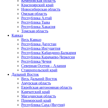
Кемеровская область
Красноярский край
Новосибирская область
Омская область
Республика Алтай
Республика Тыва
Республика Хакасия
Томская область
Кавказ
Весь Кавказ
Республика Дагестан
Республика Ингушетия
Республика Кабардино-Балкария
Республика Карачаево-Черкесия
Республика Чечня
Северная Осетия – Алания
Ставропольский край
Дальний Восток
Весь Дальний Восток
Амурская область
Еврейская автономная область
Камчатский край
Магаданская область
Приморский край
Республика Саха (Якутия)