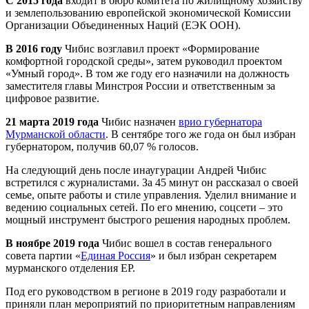
С 2015 года
входит в бюро комитета по жилищному хозяйству
и землепользованию европейской экономической Комиссии
Организации Объединенных Наций (ЕЭК ООН).
В 2016 году
Чибис возглавил проект «Формирование
комфортной городской среды», затем руководил проектом
«Умный город». В том же году его назначили на должность
заместителя главы Минстроя России и ответственным за
цифровое развитие.
21 марта 2019 года
Чибис назначен
врио губернатора
Мурманской области
. В сентябре того же года он был избран
губернатором, получив 60,07 % голосов.
На следующий день после инаугурации Андрей Чибис
встретился с журналистами. За 45 минут он рассказал о своей
семье, опыте работы и стиле управления. Уделил внимание и
ведению социальных сетей. По его мнению, соцсети – это
мощный инструмент быстрого решения народных проблем.
В ноябре 2019 года
Чибис вошел в состав генерального
совета партии «
Единая Россия
» и был избран секретарем
мурманского отделения ЕР.
Под его руководством в регионе в 2019 году разработали и
приняли план мероприятий по приоритетным направлениям