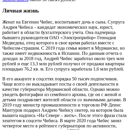
Личная жизнь
Женат на Евгении Чибис, воспитывает дочь и сына. Супруга
Андрея Чибиса – кандидат экономических наук, юрист,
работает в области бухгалтерского учета. Она падчерица
бывшего руководителя ОАО «Электроприбор» Геннадия
Медведева, отец которого в свое время работал вместе с
Чибисом-страшим. С 2019 года семья живет в Мурманске, но
также имеет недвижимость в Испании. По данным отчета о
доходах за 2018 год, Андрей Чибис заработал около трех млн
рублей и еще 13,3 млн рублей получил от продажи квартиры
площадью 76,2 кв. м. Его супруга заработала 1,6 млн рублей.
В его аккаунте в соцсетях порядка 50 тысяч подписчиков.
Чаще всего он выкладывает посты о своей деятельности в
качестве губернатора Мурманской области. Однако можно
увидеть фотографии из семейного архива, где он с женой и
детьми поздравляет жителей области со значимыми датами. В
2019 году министр промышленности и торговли РФ Денис
Мантуров подарил Андрею Чибису свитер, на котором была
вышита надпись «На Севере – жить». После этого фраза стала
хештегом в соцсети Чибиса. В марте 2020 года Чибис занял
четвертое место в рейтинге губернаторов по активности,