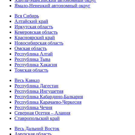
Ханты-Мансийский автономный округ
Ямало-Ненецкий автономный округ
Вся Сибирь
Алтайский край
Иркутская область
Кемеровская область
Красноярский край
Новосибирская область
Омская область
Республика Алтай
Республика Тыва
Республика Хакасия
Томская область
Весь Кавказ
Республика Дагестан
Республика Ингушетия
Республика Кабардино-Балкария
Республика Карачаево-Черкесия
Республика Чечня
Северная Осетия – Алания
Ставропольский край
Весь Дальний Восток
Амурская область