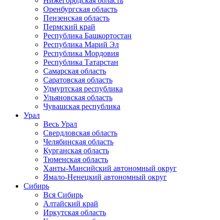
Нижегородская область
Оренбургская область
Пензенская область
Пермский край
Республика Башкортостан
Республика Марий Эл
Республика Мордовия
Республика Татарстан
Самарская область
Саратовская область
Удмуртская республика
Ульяновская область
Чувашская республика
Урал
Весь Урал
Свердловская область
Челябинская область
Курганская область
Тюменская область
Ханты-Мансийский автономный округ
Ямало-Ненецкий автономный округ
Сибирь
Вся Сибирь
Алтайский край
Иркутская область