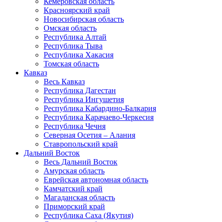
Кемеровская область
Красноярский край
Новосибирская область
Омская область
Республика Алтай
Республика Тыва
Республика Хакасия
Томская область
Кавказ
Весь Кавказ
Республика Дагестан
Республика Ингушетия
Республика Кабардино-Балкария
Республика Карачаево-Черкесия
Республика Чечня
Северная Осетия – Алания
Ставропольский край
Дальний Восток
Весь Дальний Восток
Амурская область
Еврейская автономная область
Камчатский край
Магаданская область
Приморский край
Республика Саха (Якутия)